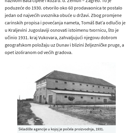
nazivom Bata cipele i koža d. d. Zemun – Zagreb. To je
poduzeće do 1930. otvorilo oko 60 prodavaonica te postalo
jedan od najvećih uvoznika obuće u državi. Zbog promjene
carinskih propisa i povećanja nameta, Tomáš Bat’a odlučio je
u Kraljevini Jugoslaviji osnovati istoimenu tvornicu, što je
učinio 1931. kraj Vukovara, zahvaljujući njegovu dobrom
geografskom položaju uz Dunav i blizini željezničke pruge, a
opet izoliranom od većih gradova.
Skladište agencije u kojoj je počela proizvodnja, 1931.