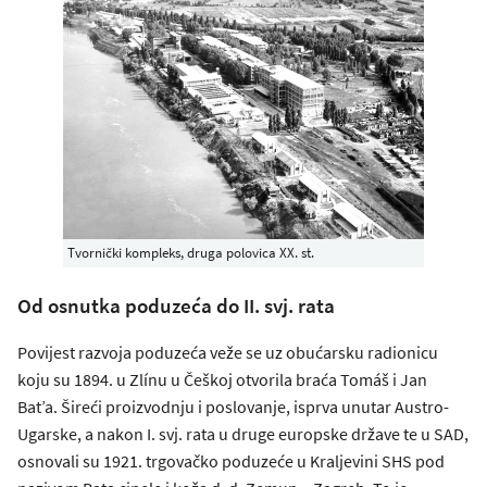
Tvornički kompleks, druga polovica XX. st.
Od osnutka poduzeća do II. svj. rata
Povijest razvoja poduzeća veže se uz obućarsku radionicu
koju su 1894. u Zlínu u Češkoj otvorila braća Tomáš i Jan
Bat’a. Šireći proizvodnju i poslovanje, isprva unutar Austro-
Ugarske, a nakon I. svj. rata u druge europske države te u SAD,
osnovali su 1921. trgovačko poduzeće u Kraljevini SHS pod