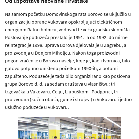
Od uspostave neovisne Hrvatske
Na samom početku Domovinskoga rata Borovo se uključilo u
organizaciju obrane Vukovara opskrbljujući električnom
energijom Ratnu bolnicu, vodovod te veća gradska skloništa.
Poslovanje poduzeća prestalo je 1991., a od 1992. do mirne
reintegracije 1998. uprava Borova djelovala je u Zagrebu, a
proizvodnja u Donjem Miholjcu. Nakon toga proizvodni
pogon vraćen je u Borovo naselje, koje je, kao i tvornica, bilo
gotovo potpuno uništeno početkom 1990-ih, a potom i
zapušteno. Poduzeće je tada bilo organizirano kao poslovna
grupa Borovo d. d. sa sedam društava u vlasništvu: tri
trgovačka u Vukovaru, Celju, Ljubuškom i Podgorici, tri
proizvodna (kožna obuća, gume i strojevi) u Vukovaru i jedno
uslužno poduzeće u Vukovaru.