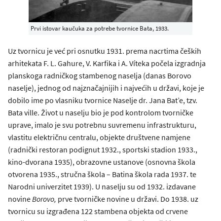
Prvi istovar kaučuka za potrebe tvornice Bata, 1933.
Uz tvornicu je već pri osnutku 1931. prema nacrtima čeških
arhitekata F. L. Gahure, V. Karfika i A. Víteka počela izgradnja
planskoga radničkog stambenog naselja (danas Borovo
naselje), jednog od najznačajnijih i najvećih u državi, koje je
dobilo ime po vlasniku tvornice Naselje dr. Jana Bat’e, tzv.
Bata ville. Život u naselju bio je pod kontrolom tvorničke
uprave, imalo je svu potrebnu suvremenu infrastrukturu,
vlastitu električnu centralu, objekte društvene namjene
(radnički restoran podignut 1932., sportski stadion 1933.,
kino-dvorana 1935), obrazovne ustanove (osnovna škola
otvorena 1935., stručna škola – Batina škola rada 1937. te
Narodni univerzitet 1939). U naselju su od 1932. izdavane
novine
Borovo,
prve tvorničke novine u državi. Do 1938. uz
tvornicu su izgrađena 122 stambena objekta od crvene