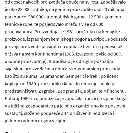
od deset najvećih proizvođača obuće na svijetu. Zapošljavalo
je oko 23 000 radnika, na godinu proizvodilo oko 23 milijuna
pari obuće, 580 000 automobilskih guma i 12 500 t gumeno-
tehničke robe, te posjedovalo mrežu s više od 600
prodavaonica. Proizvodnja se 1981. proširila i na kemijske
proizvode, izgradnjom kemijskoga pogona Boripol. Poduzeće
je svoje proizvode plasiralo na domaće tržište i u pedesetak
država na svim kontinentima (1985. izvezeno je više od 36%
ukupne proizvodnje). Surađivalo je s drugim poznatim
svjetskim proizvođačima obućarsko-gumarskih proizvoda
kao što su Puma, Salamander, Semperit i Pirelli, po licenci
kojih je od 1980. proizvodilo i klinasto remenje. Imalo je
predstavništva u Zagrebu, Beogradu i Ljubljani te Münchenu.
Potkraj 1980-ih u poduzeću je započela tranzicija s planskoga
na tržišno gospodarstvo pa je bilo organizirano kao poslovni
sustav, tj. složeno poduzeće s 14 društvenih poduzeća i
jednom radnom organizacijom.