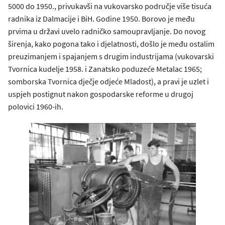
5000 do 1950., privukavši na vukovarsko područje više tisuća
radnika iz Dalmacije i BiH. Godine 1950. Borovo je među
prvima u državi uvelo radničko samoupravljanje. Do novog
širenja, kako pogona tako i djelatnosti, došlo je među ostalim
preuzimanjem i spajanjem s drugim industrijama (vukovarski
Tvornica kudelje 1958. i Zanatsko poduzeće Metalac 1965;
somborska Tvornica dječje odjeće Mladost), a pravi je uzlet i
uspjeh postignut nakon gospodarske reforme u drugoj
polovici 1960-ih.