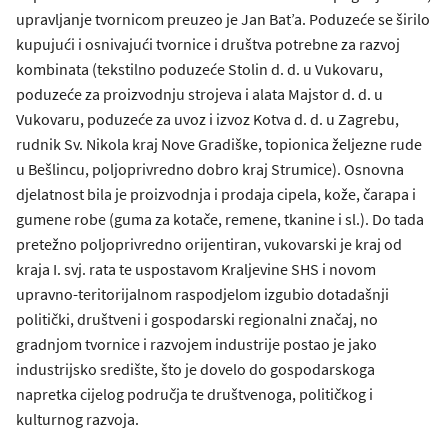
upravljanje tvornicom preuzeo je Jan Bat’a. Poduzeće se širilo
kupujući i osnivajući tvornice i društva potrebne za razvoj
kombinata (tekstilno poduzeće Stolin d. d. u Vukovaru,
poduzeće za proizvodnju strojeva i alata Majstor d. d. u
Vukovaru, poduzeće za uvoz i izvoz Kotva d. d. u Zagrebu,
rudnik Sv. Nikola kraj Nove Gradiške, topionica željezne rude
u Bešlincu, poljoprivredno dobro kraj Strumice). Osnovna
djelatnost bila je proizvodnja i prodaja cipela, kože, čarapa i
gumene robe (guma za kotače, remene, tkanine i sl.). Do tada
pretežno poljoprivredno orijentiran, vukovarski je kraj od
kraja I. svj. rata te uspostavom Kraljevine SHS i novom
upravno-teritorijalnom raspodjelom izgubio dotadašnji
politički, društveni i gospodarski regionalni značaj, no
gradnjom tvornice i razvojem industrije postao je jako
industrijsko središte, što je dovelo do gospodarskoga
napretka cijelog područja te društvenoga, političkog i
kulturnog razvoja.