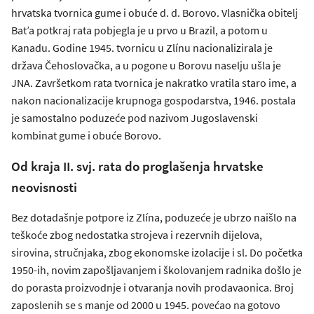
hrvatska tvornica gume i obuće d. d. Borovo. Vlasnička obitelj
Bat’a potkraj rata pobjegla je u prvo u Brazil, a potom u
Kanadu. Godine 1945. tvornicu u Zlínu nacionalizirala je
država Čehoslovačka, a u pogone u Borovu naselju ušla je
JNA. Završetkom rata tvornica je nakratko vratila staro ime, a
nakon nacionalizacije krupnoga gospodarstva, 1946. postala
je samostalno poduzeće pod nazivom Jugoslavenski
kombinat gume i obuće Borovo.
Od kraja II. svj. rata do proglašenja hrvatske
neovisnosti
Bez dotadašnje potpore iz Zlína, poduzeće je ubrzo naišlo na
teškoće zbog nedostatka strojeva i rezervnih dijelova,
sirovina, stručnjaka, zbog ekonomske izolacije i sl. Do početka
1950-ih, novim zapošljavanjem i školovanjem radnika došlo je
do porasta proizvodnje i otvaranja novih prodavaonica. Broj
zaposlenih se s manje od 2000 u 1945. povećao na gotovo