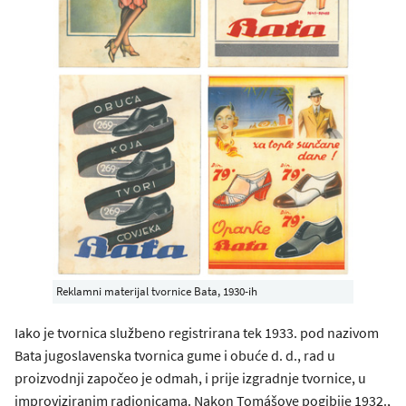
Reklamni materijal tvornice Bata, 1930-ih
Iako je tvornica službeno registrirana tek 1933. pod nazivom
Bata jugoslavenska tvornica gume i obuće d. d., rad u
proizvodnji započeo je odmah, i prije izgradnje tvornice, u
improviziranim radionicama. Nakon Tomášove pogibije 1932.,