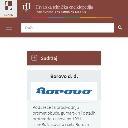
Hrvatska tehnička enciklopedija
portal hrvatske tehničke baštine
LZMK
Navigacija
Sadržaj
Borovo d. d.
Poduzeće za proizvodnju i
promet obuće, gumarskih i ostalih
proizvoda, osnovano 1931.
između Vukovara i sela Borova.