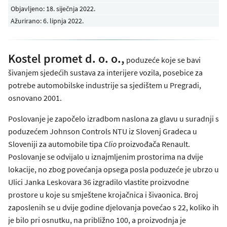
Objavljeno:
18. siječnja 2022
.
Ažurirano: 6. lipnja 2022.
Kostel promet d. o. o.,
poduzeće koje se bavi
šivanjem sjedećih sustava za interijere vozila, posebice za
potrebe automobilske industrije sa sjedištem u Pregradi,
osnovano 2001.
Poslovanje je započelo izradbom naslona za glavu u suradnji s
poduzećem Johnson Controls NTU iz Slovenj Gradeca u
Sloveniji za automobile tipa
Clio
proizvođača Renault.
Poslovanje se odvijalo u iznajmljenim prostorima na dvije
lokacije, no zbog povećanja opsega posla poduzeće je ubrzo u
Ulici Janka Leskovara 36 izgradilo vlastite proizvodne
prostore u koje su smještene krojačnica i šivaonica. Broj
zaposlenih se u dvije godine djelovanja povećao s 22, koliko ih
je bilo pri osnutku, na približno 100, a proizvodnja je