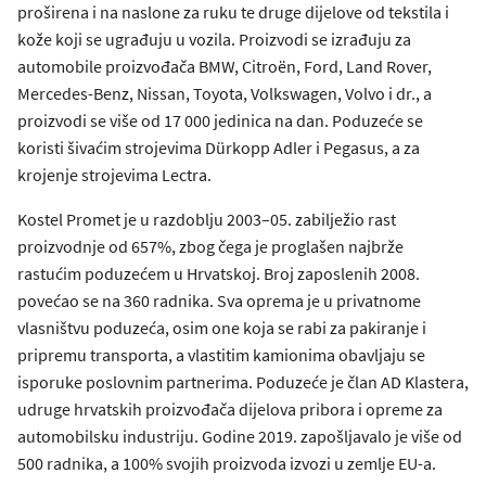
proširena i na naslone za ruku te druge dijelove od tekstila i
kože koji se ugrađuju u vozila. Proizvodi se izrađuju za
automobile proizvođača BMW, Citroën, Ford, Land Rover,
Mercedes-Benz, Nissan, Toyota, Volkswagen, Volvo i dr., a
proizvodi se više od 17 000 jedinica na dan. Poduzeće se
koristi šivaćim strojevima Dürkopp Adler i Pegasus, a za
krojenje strojevima Lectra.
Kostel Promet je u razdoblju 2003–05. zabilježio rast
proizvodnje od 657%, zbog čega je proglašen najbrže
rastućim poduzećem u Hrvatskoj. Broj zaposlenih 2008.
povećao se na 360 radnika. Sva oprema je u privatnome
vlasništvu poduzeća, osim one koja se rabi za pakiranje i
pripremu transporta, a vlastitim kamionima obavljaju se
isporuke poslovnim partnerima. Poduzeće je član AD Klastera,
udruge hrvatskih proizvođača dijelova pribora i opreme za
automobilsku industriju. Godine 2019. zapošljavalo je više od
500 radnika, a 100% svojih proizvoda izvozi u zemlje EU-a.