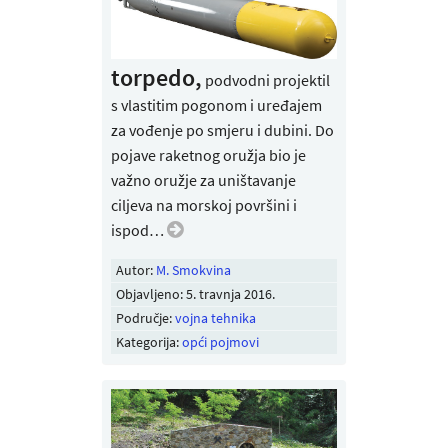
torpedo,
podvodni projektil
s vlastitim pogonom i uređajem
za vođenje po smjeru i dubini. Do
pojave raketnog oružja bio je
važno oružje za uništavanje
ciljeva na morskoj površini i
ispod…
Autor:
M. Smokvina
Objavljeno:
5. travnja 2016
.
Područje:
vojna tehnika
Kategorija:
opći pojmovi