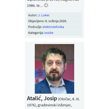
1986. te…
Autor:
J. Lukec
Objavljeno:
6. svibnja 2026
.
Područje:
elektrotehnika
Kategorija:
osobe
Atalić, Josip
(Otočac, 8. IX.
1976), građevinski inženjer,