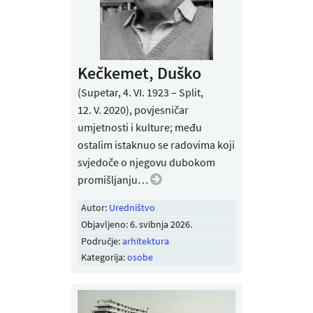
Kečkemet, Duško
(Supetar, 4. VI. 1923 – Split,
12. V. 2020), povjesničar
umjetnosti i kulture; među
ostalim istaknuo se radovima koji
svjedoče o njegovu dubokom
promišljanju…
Autor:
Uredništvo
Objavljeno:
6. svibnja 2026
.
Područje:
arhitektura
Kategorija:
osobe