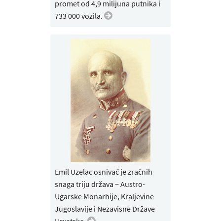
promet od 4,9 milijuna putnika i
733 000 vozila.
Emil Uzelac osnivač je zračnih
snaga triju država − Austro-
Ugarske Monarhije, Kraljevine
Jugoslavije i Nezavisne Države
Hrvatske.