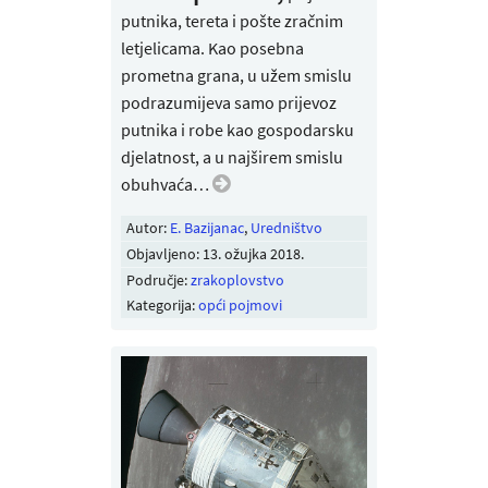
putnika, tereta i pošte zračnim
letjelicama. Kao posebna
prometna grana, u užem smislu
podrazumijeva samo prijevoz
putnika i robe kao gospodarsku
djelatnost, a u najširem smislu
obuhvaća…
Autor:
E. Bazijanac
,
Uredništvo
Objavljeno:
13. ožujka 2018
.
Područje:
zrakoplovstvo
Kategorija:
opći pojmovi