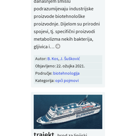
današnjem smislu
podrazumijevaju industrijske
proizvode biotehnološke
proizvodnje. Dijelom su prirodni
spojevi, tj. specifični proizvodi
metabolizma nekih bakterija,
gljivica i…
Autor:
B. Kos
,
J. Šušković
Objavljeno:
22. ožujka 2021
.
Područje:
biotehnologija
Kategorija:
opći pojmovi
trajekt,
brod za linijski