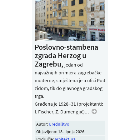
Poslovno-stambena
zgrada Herzog u
Zagrebu,
jedan od
najvažnijih primjera zagrebačke
moderne, smještena je u ulici Pod
zidom, tik do glavnoga gradskog
trga.
Građena je 1928–31 (projektanti:
I. Fischer, Z. Dumengjić).…
Autor:
Uredništvo
Objavljeno:
18. lipnja 2026
.
Područje:
arhitektura