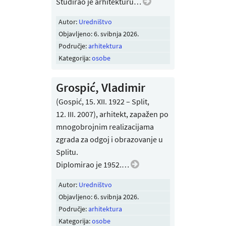
Studirao je arhitekturu…
Autor:
Uredništvo
Objavljeno:
6. svibnja 2026
.
Područje:
arhitektura
Kategorija:
osobe
Grospić, Vladimir
(Gospić, 15. XII. 1922 – Split,
12. III. 2007), arhitekt, zapažen po
mnogobrojnim realizacijama
zgrada za odgoj i obrazovanje u
Splitu.
Diplomirao je 1952.…
Autor:
Uredništvo
Objavljeno:
6. svibnja 2026
.
Područje:
arhitektura
Kategorija:
osobe