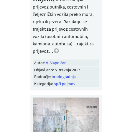
prijevoz putnika, cestovnih i
željezničkih vozila preko mora,
rijeka ili jezera. Razlikuju se
trajekt za prijevoz cestovnih
vozila (osobnih automobila,
kamiona, autobusa) i trajekt za
prijevoz…
Autor:
V. Slapničar
Objavljeno:
5. travnja 2017
.
Područje:
brodogradnja
Kategorija:
opći pojmovi