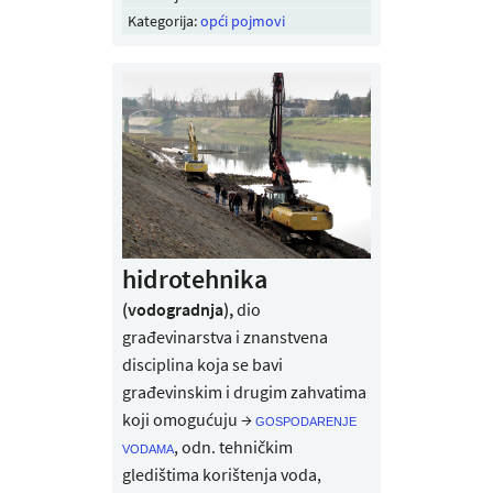
Kategorija:
opći pojmovi
hidrotehnika
(vodogradnja),
dio
građevinarstva i znanstvena
disciplina koja se bavi
građevinskim i drugim zahvatima
koji omogućuju →
gospodarenje
, odn. tehničkim
vodama
gledištima korištenja voda,