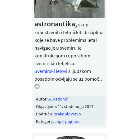
astronautika,
skup
znanstvenih i tehničkih disciplina
koje se bave problemima leta i
navigacije u svemiru te
konstrukcijom i uporabom
svemirskih letjelica.
Svemirski letovi
s ljudskom
posadom odvijaju se uz pomoć…
Autor:
A. Radonić
Objavljeno:
11. studenoga 2017
.
Područje:
zrakoplovstvo
Kategorija:
opći pojmovi