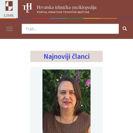
Hrvatska tehnička enciklopedija
portal hrvatske tehničke baštine
LZMK
Navigacija
Najnoviji članci