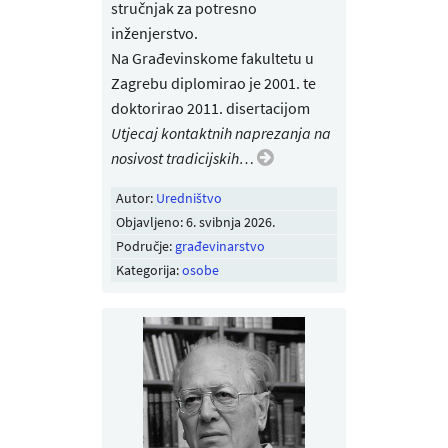
stručnjak za potresno
inženjerstvo.
Na Građevinskome fakultetu u
Zagrebu diplomirao je 2001. te
doktorirao 2011. disertacijom
Utjecaj kontaktnih naprezanja na
nosivost tradicijskih…
Autor:
Uredništvo
Objavljeno:
6. svibnja 2026
.
Područje:
građevinarstvo
Kategorija:
osobe