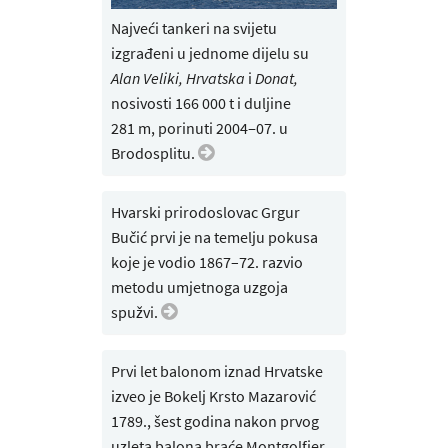
Najveći tankeri na svijetu
izgrađeni u jednome dijelu su
Alan Veliki, Hrvatska
i
Donat,
nosivosti 166 000 t i duljine
281 m, porinuti 2004‒07. u
Brodosplitu.
Hvarski prirodoslovac Grgur
Bučić prvi je na temelju pokusa
koje je vodio 1867–72. razvio
metodu umjetnoga uzgoja
spužvi.
Prvi let balonom iznad Hrvatske
izveo je Bokelj Krsto Mazarović
1789., šest godina nakon prvog
uzleta balona braće Montgolfier.