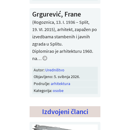
Grgurević, Frane
(Rogoznica, 13. I. 1936 – Split,
19. VI. 2015), arhitekt, zapažen po
izvedbama stambenih i javnih
zgrada u Splitu.
Diplomirao je arhitekturu 1960.
na…
Autor:
Uredništvo
Objavljeno:
5. svibnja 2026
.
Područje:
arhitektura
Kategorija:
osobe
Izdvojeni članci