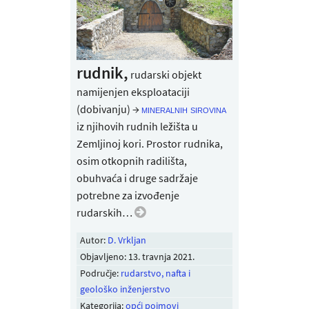
rudnik,
rudarski objekt
namijenjen eksploataciji
(dobivanju) →
mineralnih sirovina
iz njihovih rudnih ležišta u
Zemljinoj kori. Prostor rudnika,
osim otkopnih radilišta,
obuhvaća i druge sadržaje
potrebne za izvođenje
rudarskih…
Autor:
D. Vrkljan
Objavljeno:
13. travnja 2021
.
Područje:
rudarstvo, nafta i
geološko inženjerstvo
Kategorija:
opći pojmovi