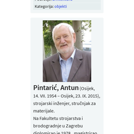
Kategorija:
objekti
Pintarić, Antun
(Osijek,
14. VII. 1954 – Osijek, 23. IX. 2015),
strojarski inženjer, stručnjak za
materijale.
Na Fakultetu strojarstva i
brodogradnje u Zagrebu
diplomirao je 1978., magistrirao