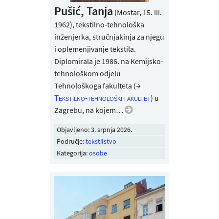
Pušić, Tanja
(Mostar, 15. III.
1962), tekstilno-tehnološka
inženjerka, stručnjakinja za njegu
i oplemenjivanje tekstila.
Diplomirala je 1986. na Kemijsko-
tehnološkom odjelu
Tehnološkoga fakulteta (→
) u
Tekstilno-tehnološki fakultet
Zagrebu, na kojem…
Objavljeno:
3. srpnja 2026
.
Područje:
tekstilstvo
Kategorija:
osobe