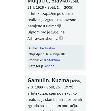
Muljačić, Slavko
(Split,
21. I. 1926 – Split, 1. II. 2005),
arhitekt, zapažen po opusu
realizacija zgrada raznovrsne
namjene u Dalmaciji.
Diplomirao je 1951. na
Arhitektonskom…
Autor:
Uredništvo
Objavljeno:
6. svibnja 2026
.
Područje:
arhitektura
Kategorija:
osobe
Gamulin, Kuzma
(Jelsa,
2. X. 1899 – Split, 26. I. 1979),
arhitekt, zapažen po nekoliko
realizacija stambenih i poslovnih
zgrada na splitskom području.