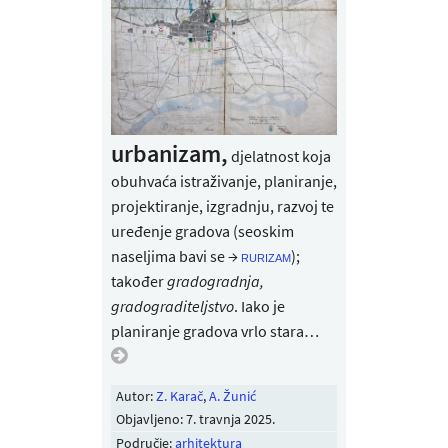
urbanizam,
djelatnost koja
obuhvaća istraživanje, planiranje,
projektiranje, izgradnju, razvoj te
uređenje gradova (seoskim
naseljima bavi se →
);
rurizam
također
gradogradnja,
gradograditeljstvo
. Iako je
planiranje gradova vrlo stara…
Autor:
Z. Karač
,
A. Žunić
Objavljeno:
7. travnja 2025
.
Područje:
arhitektura