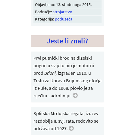
Objavljeno:
13. studenoga 2015
.
Područje:
strojarstvo
Kategorija:
poduzeća
Jeste li znali?
Prvi putnički brod na dizelski
pogon u svijetu bio je motorni
brod
Brioni,
izgrađen 1910. u
Trstu za Upravu Brijunskog otočja
iz Pule, a do 1968. plovio je za
riječku Jadroliniju.
Splitska Mrdujska regata, izuzev
razdoblja II. svj. rata, redovito se
održava od 1927.