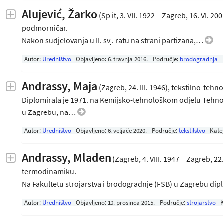
Alujević, Žarko
(Split, 3. VII. 1922 – Zagreb, 16. VI. 
podmorničar.
Nakon sudjelovanja u II. svj. ratu na strani partizana,…
Autor:
Uredništvo
Objavljeno:
6. travnja 2016
.
Područje:
brodogradnja
Andrassy, Maja
(Zagreb, 24. III. 1946), tekstilno-tehn
Diplomirala je 1971. na Kemijsko-tehnološkom odjelu Tehno
u Zagrebu, na…
Autor:
Uredništvo
Objavljeno:
6. veljače 2020
.
Područje:
tekstilstvo
Kate
Andrassy, Mladen
(Zagreb, 4. VIII. 1947 − Zagreb, 22.
termodinamiku.
Na Fakultetu strojarstva i brodogradnje (FSB) u Zagrebu di
Autor:
Uredništvo
Objavljeno:
10. prosinca 2015
.
Područje:
strojarstvo
K