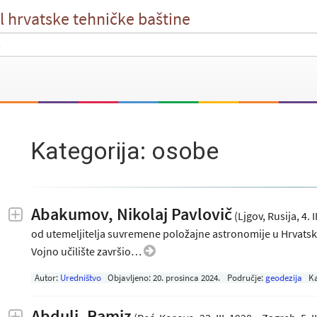
l hrvatske tehničke baštine
Kategorija: osobe
Abakumov, Nikolaj Pavlovič
(Ljgov, Rusija, 4. 
od utemeljitelja suvremene položajne astronomije u Hrvatsk
Vojno učilište završio…
Autor:
Uredništvo
Objavljeno:
20. prosinca 2024
.
Područje:
geodezija
Ka
Abduli, Ramiz