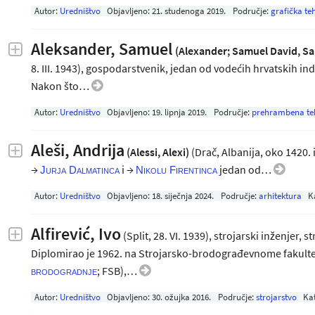
Autor:
Uredništvo
Objavljeno:
21. studenoga 2019
.
Područje:
grafička te
Aleksander, Samuel
(Alexander; Samuel David, S
8. III. 1943), gospodarstvenik, jedan od vodećih hrvatskih in
Nakon što…
Autor:
Uredništvo
Objavljeno:
19. lipnja 2019
.
Područje:
prehrambena te
Aleši, Andrija
(Alessi, Alexi)
(Drač, Albanija, oko 1420. il
→
i →
jedan od…
Jurja Dalmatinca
Nikolu Firentinca
Autor:
Uredništvo
Objavljeno:
18. siječnja 2024
.
Područje:
arhitektura
K
Alfirević, Ivo
(Split, 28. VI. 1939), strojarski inženjer,
Diplomirao je 1962. na Strojarsko-brodograđevnome fakult
; FSB),…
brodogradnje
Autor:
Uredništvo
Objavljeno:
30. ožujka 2016
.
Područje:
strojarstvo
Ka