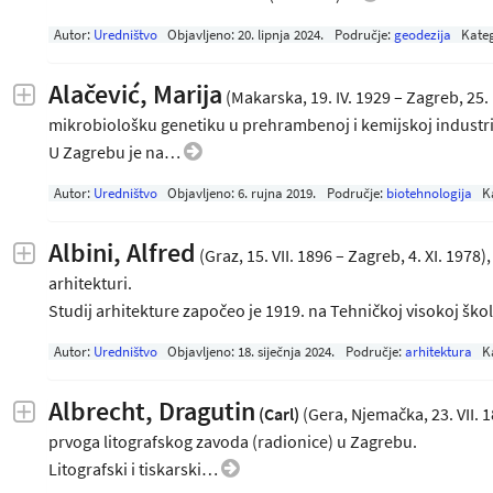
Autor:
Uredništvo
Objavljeno:
20. lipnja 2024
.
Područje:
geodezija
Kateg
Alačević, Marija
(Makarska, 19. IV. 1929 – Zagreb, 25. 
mikrobiološku genetiku u prehrambenoj i kemijskoj industrij
U Zagrebu je na…
Autor:
Uredništvo
Objavljeno:
6. rujna 2019
.
Područje:
biotehnologija
K
Albini, Alfred
(Graz, 15. VII. 1896 – Zagreb, 4. XI. 19
arhitekturi.
Studij arhitekture započeo je 1919. na Tehničkoj visokoj šk
Autor:
Uredništvo
Objavljeno:
18. siječnja 2024
.
Područje:
arhitektura
K
Albrecht, Dragutin
(Carl)
(Gera, Njemačka, 23. VII. 18
prvoga litografskog zavoda (radionice) u Zagrebu.
Litografski i tiskarski…