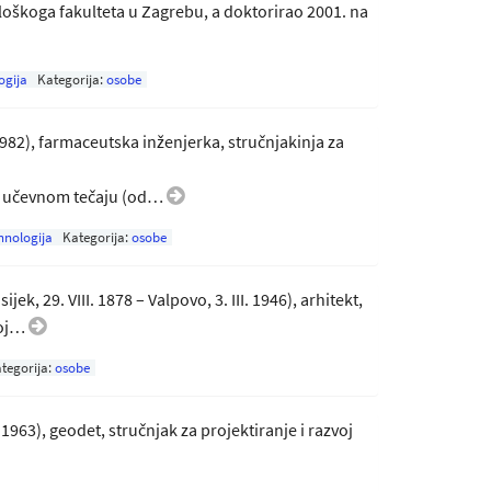
oškoga fakulteta u Zagrebu, a doktorirao 2001. na
ogija
Kategorija:
osobe
. 1982), farmaceutska inženjerka, stručnjakinja za
m učevnom tečaju (od…
hnologija
Kategorija:
osobe
Osijek, 29. VIII. 1878 – Valpovo, 3. III. 1946), arhitekt,
voj…
tegorija:
osobe
. 1963), geodet, stručnjak za projektiranje i razvoj