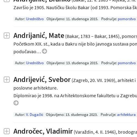
Završio je 1905. Nautičku školu Bakar (od 1993. Pomorska 
Autor:
Uredništvo
Objavljeno:
11. studenoga 2015
.
Područje:
pomorstvo
Andrijanić, Mate
(Bakar, 1783 – Bakar, 1845), pomor
Početkom XIX. st., kada u Bakru nije bilo javnoga sustava p
podučavao…
Autor:
Uredništvo
Objavljeno:
13. studenoga 2015
.
Područje:
pomorstvo
Andrijević, Svebor
(Zagreb, 20. VII. 1969), arhitekt
poslovne arhitekture.
Diplomirao je 1998. na Arhitektonskome fakultetu u Zagrebu,
Autor:
V. Dugački
Objavljeno:
13. studenoga 2023
.
Područje:
arhitektura
Andročec, Vladimir
(Varaždin, 4. II. 1946), brodogr