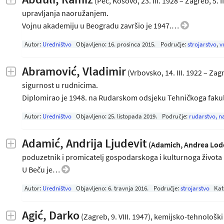
(Peć, Kosovo, 23. III. 1928 – Zagreb, 5. I
upravljanja naoružanjem.
Vojnu akademiju u Beogradu završio je 1947.…
Autor:
Uredništvo
Objavljeno:
16. prosinca 2015
.
Područje:
strojarstvo
,
v
Abramović, Vladimir
(Vrbovsko, 14. III. 1922 – Zagr
sigurnost u rudnicima.
Diplomirao je 1948. na Rudarskom odsjeku Tehničkoga fak
Autor:
Uredništvo
Objavljeno:
25. listopada 2019
.
Područje:
rudarstvo, na
Adamić, Andrija Ljudevit
(Adamich, Andrea Lod
poduzetnik i promicatelj gospodarskoga i kulturnoga života 
U Beču je…
Autor:
Uredništvo
Objavljeno:
6. travnja 2016
.
Područje:
strojarstvo
Kat
Agić, Darko
(Zagreb, 9. VIII. 1947), kemijsko-tehnološki