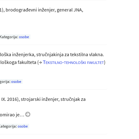
2001), brodograđevni inženjer, general JNA,
Kategorija:
osobe
ološka inženjerka, stručnjakinja za tekstilna vlakna.
loškoga fakulteta (→
)
Tekstilno-tehnološki fakultet
gorija:
osobe
 IX. 2016), strojarski inženjer, stručnjak za
plomirao je…
ategorija:
osobe