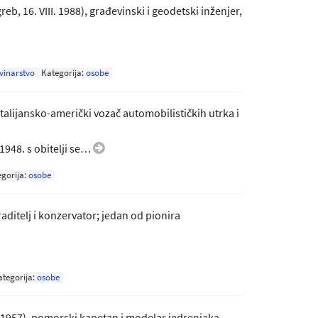
greb, 16. VIII. 1988), građevinski i geodetski inženjer,
vinarstvo
Kategorija:
osobe
 talijansko-američki vozač automobilističkih utrka i
 1948. s obitelji se…
gorija:
osobe
, graditelj i konzervator; jedan od pionira
ategorija:
osobe
IV. 1957), pomorski kapetan i modelar jedrenjaka.