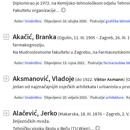
Diplomirao je 1972. na Kemijsko-tehnološkom odjelu Tehnol
Fakultetu organizacije…
Autor:
Uredništvo
Objavljeno:
16. ožujka 2020
.
Područje:
grafička tehnol
Akačić, Branka
(Ogulin, 11. III. 1905 – Zagreb, 26. XI
farmakognoziju.
Na Mudroslovnome fakultetu u Zagrebu, na Farmaceutsko
Autor:
Uredništvo
Objavljeno:
13. rujna 2021
.
Područje:
farmaceutska te
Aksmanović, Vladoje
(do 1922.
Viktor Axmann
) (
jedan od najznačajnijih osječkih arhitekata i urbanista u pr
Autor:
Uredništvo
Objavljeno:
20. veljače 2023
.
Područje:
arhitektura
Ka
Alačević, Jerko
(Makarska, 18. III. 1876 – Zagreb, 2. V
željezničkih mreža.
Tehničku visoku školu u Beču (TU Wien)…