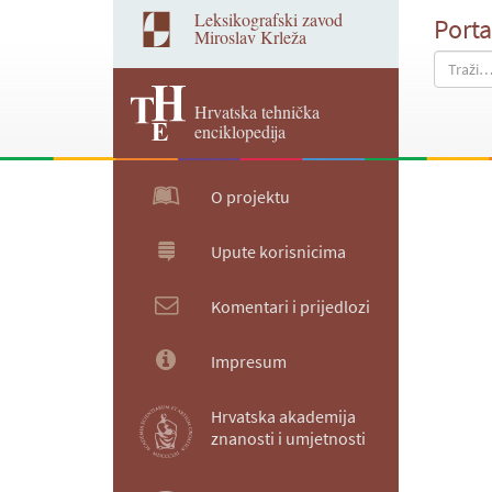
Leksikografski zavod
Porta
Miroslav Krleža
Hrvatska tehnička
enciklopedija
O projektu
Upute korisnicima
Komentari i prijedlozi
Impresum
Hrvatska akademija
znanosti i umjetnosti