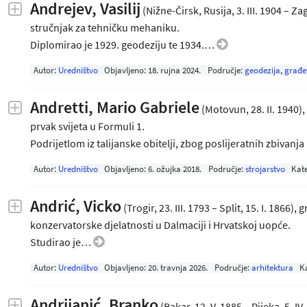
Andrejev, Vasilij
(Nižne-Čirsk, Rusija, 3. III. 1904 – Za
stručnjak za tehničku mehaniku.
Diplomirao je 1929. geodeziju te 1934.…
Autor:
Uredništvo
Objavljeno:
18. rujna 2024
.
Područje:
geodezija
,
građe
Andretti, Mario Gabriele
(Motovun, 28. II. 1940),
prvak svijeta u Formuli 1.
Podrijetlom iz talijanske obitelji, zbog poslijeratnih zbivanja
Autor:
Uredništvo
Objavljeno:
6. ožujka 2018
.
Područje:
strojarstvo
Kate
Andrić, Vicko
(Trogir, 23. III. 1793 – Split, 15. I. 1866)
konzervatorske djelatnosti u Dalmaciji i Hrvatskoj uopće.
Studirao je…
Autor:
Uredništvo
Objavljeno:
20. travnja 2026
.
Područje:
arhitektura
K
Andrijanić, Branko
(Bakar, 12. V. 1885 – Rijeka, 5. 