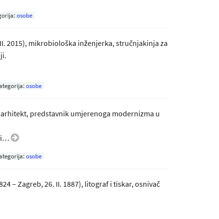
orija:
osobe
II. 2015), mikrobiološka inženjerka, stručnjakinja za
i.
ategorija:
osobe
78), arhitekt, predstavnik umjerenoga modernizma u
oli…
ategorija:
osobe
24 – Zagreb, 26. II. 1887), litograf i tiskar, osnivač