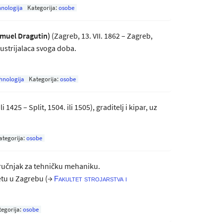
hnologija
Kategorija:
osobe
amuel Dragutin)
(Zagreb, 13. VII. 1862 – Zagreb,
dustrijalaca svoga doba.
hnologija
Kategorija:
osobe
i 1425 – Split, 1504. ili 1505), graditelj i kipar, uz
ategorija:
osobe
 stručnjak za tehničku mehaniku.
etu u Zagrebu (→
Fakultet strojarstva i
tegorija:
osobe