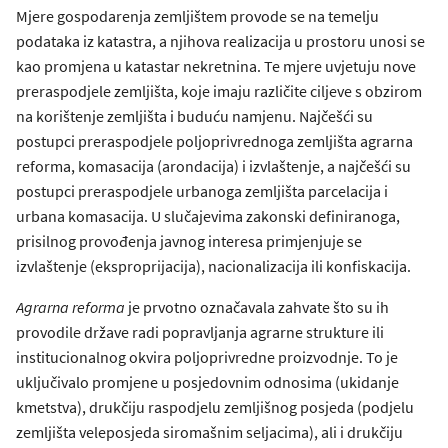
Mjere gospodarenja zemljištem provode se na temelju
podataka iz katastra, a njihova realizacija u prostoru unosi se
kao promjena u katastar nekretnina. Te mjere uvjetuju nove
preraspodjele zemljišta, koje imaju različite ciljeve s obzirom
na korištenje zemljišta i buduću namjenu. Najčešći su
postupci preraspodjele poljoprivrednoga zemljišta agrarna
reforma, komasacija (arondacija) i izvlaštenje, a najčešći su
postupci preraspodjele urbanoga zemljišta parcelacija i
urbana komasacija. U slučajevima zakonski definiranoga,
prisilnog provođenja javnog interesa primjenjuje se
izvlaštenje (eksproprijacija), nacionalizacija ili konfiskacija.
Agrarna reforma
je prvotno označavala zahvate što su ih
provodile države radi popravljanja agrarne strukture ili
institucionalnog okvira poljoprivredne proizvodnje. To je
uključivalo promjene u posjedovnim odnosima (ukidanje
kmetstva), drukčiju raspodjelu zemljišnog posjeda (podjelu
zemljišta veleposjeda siromašnim seljacima), ali i drukčiju