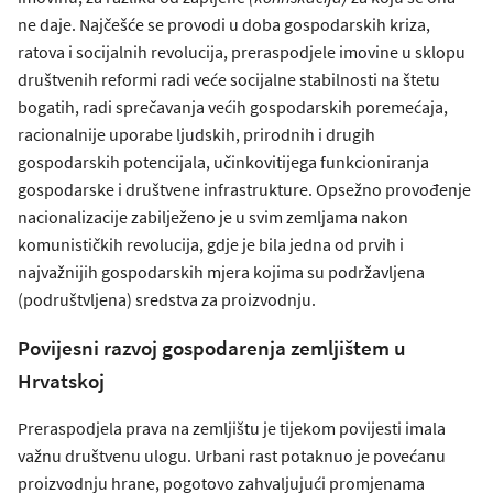
ne daje. Najčešće se provodi u doba gospodarskih kriza,
ratova i socijalnih revolucija, preraspodjele imovine u sklopu
društvenih reformi radi veće socijalne stabilnosti na štetu
bogatih, radi sprečavanja većih gospodarskih poremećaja,
racionalnije uporabe ljudskih, prirodnih i drugih
gospodarskih potencijala, učinkovitijega funkcioniranja
gospodarske i društvene infrastrukture. Opsežno provođenje
nacionalizacije zabilježeno je u svim zemljama nakon
komunističkih revolucija, gdje je bila jedna od prvih i
najvažnijih gospodarskih mjera kojima su podržavljena
(podruštvljena) sredstva za proizvodnju.
Povijesni razvoj gospodarenja zemljištem u
Hrvatskoj
Preraspodjela prava na zemljištu je tijekom povijesti imala
važnu društvenu ulogu. Urbani rast potaknuo je povećanu
proizvodnju hrane, pogotovo zahvaljujući promjenama