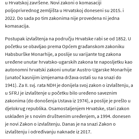
u Hrvatskoj završene. Novi zakoni o komasaciji
poljoprivrednog zemljišta u Hrvatskoj doneseni su 2015. i
2022. Do sada po tim zakonima nije provedena ni jedna
komasacija.
Postupak izvlaštenja na području Hrvatske rabi se od 1852. U
početku se obavljao prema Općem građanskom zakoniku
Habsburške Monarhije, a poslije su varijante tog zakona
uređene unutar hrvatsko-ugarskih zakona te naposljetku kao
autonomni hrvatski zakoni unutar Austro-Ugarske Monarhije
(unatoč kasnijim izmjenama država ostali su na snazi do
1941). Za II. svj. rata NDH je donijela svoj zakon o izvlaštenju, a
u SFRJ je izvlaštenje u početku bilo uređeno saveznim
zakonima (do donošenja Ustava iz 1974), a poslije je prešlo u
djelokrug republika. Osamostaljenjem Hrvatske, stari zakon
usklađen je s novim društvenim uređenjem, a 1994. donesen
je novi Zakon o izvlaštenju. Danas je na snazi Zakon o
izvlaštenju i određivanju naknade iz 2017.