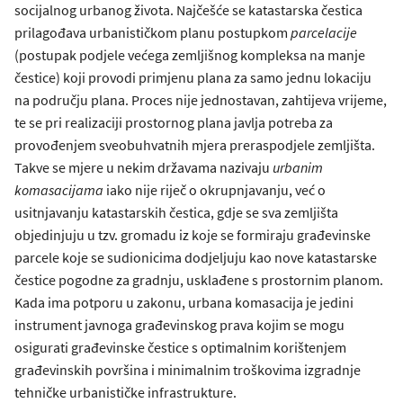
socijalnog urbanog života. Najčešće se katastarska čestica
prilagođava urbanističkom planu postupkom
parcelacije
(postupak podjele većega zemljišnog kompleksa na manje
čestice) koji provodi primjenu plana za samo jednu lokaciju
na području plana. Proces nije jednostavan, zahtijeva vrijeme,
te se pri realizaciji prostornog plana javlja potreba za
provođenjem sveobuhvatnih mjera preraspodjele zemljišta.
Takve se mjere u nekim državama nazivaju
urbanim
komasacijama
iako nije riječ o okrupnjavanju, već o
usitnjavanju katastarskih čestica, gdje se sva zemljišta
objedinjuju u tzv. gromadu iz koje se formiraju građevinske
parcele koje se sudionicima dodjeljuju kao nove katastarske
čestice pogodne za gradnju, usklađene s prostornim planom.
Kada ima potporu u zakonu, urbana komasacija je jedini
instrument javnoga građevinskog prava kojim se mogu
osigurati građevinske čestice s optimalnim korištenjem
građevinskih površina i minimalnim troškovima izgradnje
tehničke urbanističke infrastrukture.