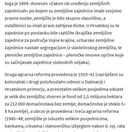
toga je 1894. donesen »Zakon ob uređenju zemljišnih
zajednicah« po kojem su zemljišne zajednice imale svojstvo
pravne osobe, zemljište je bilo skupno vlasništvo, a
ovlaštenici su imali pravo zahtjeva diobe. U Hrvatskoj su te
zajednice po postanku bile različite (krajiške zemljišne
zajednice za područje Vojne krajine, urbarske zemljišne
zajednice nastale segregacijom iz vlastelinskog zemljišta, te
plemićke zemljišne zajednice – plemićke imovne općine koje
su sačinjavale zajednice slobodnih seljaka).
Druga agrarna reforma provedena je 1919–41 (razriješeni su
kolonatski i drugi polufeudalni odnosi u Dalmaciji i
Hrvatskom primorju, a preostalim velikim posjedima oduzet
je velik dio zemljišta; stvoren je fond od 1,5 milijuna hektara
za 212 000 domaćinstava bez zemlje; domaćinstvo je steklo 5–
8 ha zemlje), a ubrzo je provedena i treća agrarna reforma
(1945–48; zemljište je oduzeto velikim posjednicima,
bankama, crkvama i stanovništvu izbjeglom nakon II. svj. rata