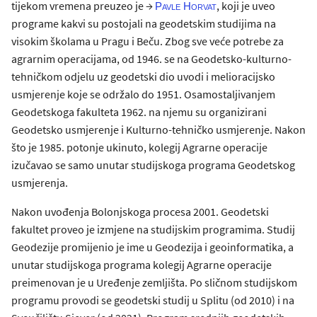
tijekom vremena preuzeo je →
, koji je uveo
Pavle Horvat
programe kakvi su postojali na geodetskim studijima na
visokim školama u Pragu i Beču. Zbog sve veće potrebe za
agrarnim operacijama, od 1946. se na Geodetsko-kulturno-
tehničkom odjelu uz geodetski dio uvodi i melioracijsko
usmjerenje koje se održalo do 1951. Osamostaljivanjem
Geodetskoga fakulteta 1962. na njemu su organizirani
Geodetsko usmjerenje i Kulturno-tehničko usmjerenje. Nakon
što je 1985. potonje ukinuto, kolegij Agrarne operacije
izučavao se samo unutar studijskoga programa Geodetskog
usmjerenja.
Nakon uvođenja Bolonjskoga procesa 2001. Geodetski
fakultet proveo je izmjene na studijskim programima. Studij
Geodezije promijenio je ime u Geodezija i geoinformatika, a
unutar studijskoga programa kolegij Agrarne operacije
preimenovan je u Uređenje zemljišta. Po sličnom studijskom
programu provodi se geodetski studij u Splitu (od 2010) i na