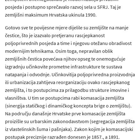
posjeda i postupno sprečavalo razvoj sela u SFRJ. Taj je
zemljišni maksimum Hrvatska ukinula 1990.
Gotovo sve te povijesne mjere dijelile su zemljište na manje
čestice, što je izazvalo pretjeranu rascjepkanost
poljoprivrednih posjeda a time i njegovu otežanu obradivost
modernijim tehnikama. Osim toga, nepravilan oblik
zemljišnih čestica povećava njihov opseg te onemogućuje
izgradnju učinkovite prometne infrastrukture te sustava
natapanja i odvodnje. Učinkovitija poljoprivredna proizvodnja
ili urbanizacija zahtijeva reorganizaciju ovako rascjepkanog
zemljišta, i to postupcima za prilagodbu strukture imovine i
vlasništva. U tim se postupcima rabi komasacija zemljišta
(sinergija statičkog i dinamičkog koncepta brige o zemljištu).
Na području današnje Hrvatske prve komasacije zemljišta
proizišle su urbarskim zakonodavstvom (segregacija zemljišta
iz vlastelinskih šuma i pašnjaka). Zakon kojim je komasacijski
postupak preciznije razrađen donesen je 1857., a 1891.