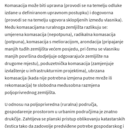
Komasacija može biti upravna (provodi se na temelju odluke
izdane u definiranom upravnom postupku) i dogovorna
(provodi se na temelju ugovora sklopljenih između vlasnika).
Među komasacijama ruralnoga zemljišta razlikuju se:
umjerena komasacija (nepotpuna), radikalna komasacija
(potpuna), komasacija s melioracijom, arondacija (pripajanje
manjih tuđih zemljišta većem posjedu, pri čemu se vlasniku
manjih površina dodjeljuje odgovarajuće zemljište na
drugome mjestu), poduzetnička komasacija (zamjenjuje
izvlaštenje u infrastrukturnim projektima), ubrzana
komasacija (kada nije potrebna izmjena putne mreže ili
rekomasacija) te slobodna međusobna razmjena
poljoprivrednog zemljišta.
U odnosu na poljoprivredna (ruralna) područja,
gospodarenje prostorom u urbanim područjima je znatno
drukčije. Zahtijeva se planski pristup oblikovanju katastarskih
čestica tako da zadovolje predviđene potrebe gospodarskog i