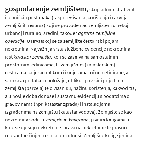
gospodarenje zemljištem,
skup administrativnih
i tehničkih postupaka (raspoređivanja, korištenja i razvoja
zemljišnih resursa) koji se provode nad zemljištem u nekoj
urbanoj i ruralnoj sredini; također
agrarne zemljišne
operacije
. U Hrvatskoj se za zemljište često rabi pojam
nekretnina. Najvažnija vrsta službene evidencije nekretnina
jest
katastar zemljišta,
koji se zasniva na samostalnim
prostornim jedinicama, tj. zemljišnim (katastarskim)
česticama, koje su oblikom i izmjerama točno definirane, a
sadržava podatke o položaju, obliku i površini pojedinih
zemljišta (parcela) te o vlasniku, načinu korištenja, kakvoći tla,
a u novije doba donose i sustavnu evidenciju s podatcima o
građevinama (npr. katastar zgrada) i instalacijama
izgrađenima na zemljištu (katastar vodova). Zemljište se kao
nekretnina vodi i u
zemljišnim knjigama,
javnim knjigama u
koje se upisuju nekretnine, prava na nekretnine te pravno
relevantne činjenice i osobni odnosi. Zemljišne knjige jedina