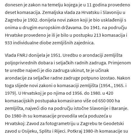
donesen je zakon na temelju kojega je u 11 godina provedeno
deset komasacija. Zemaljska vlada za Hrvatsku i Slavoniju u
Zagrebu je 1902. donijela novi zakon koji je bio usklađeniji s
onima u drugim europskim državama. Do 1941. na području
Hrvatske provedeno je ili je bilo u postupku 213 komasacija i
933 individualne diobe zemljišnih zajednica.
Vlada FNRJ donijela je 1951. Uredbu o arondaciji zemljišta
poljoprivrednih dobara i seljačkih radnih zadruga. Primjenom
te uredbe najveći je dio zadruga ukinut, te je učinak
arondacije za seljačke radne zadruge potpuno izostao. Nakon
toga slijede novi zakoni o komasaciji zemljišta (1954., 1965. i
1979). U Hrvatskoj je po njima od 1956. do 1980. u 420
komasacijskih postupaka komasirano više od 650 000 ha
zemljišta, najveći dio na području istočne Slavonije i Baranje.
Do 1980-ih su komasacije provodila veća poduzeća u
Hrvatskoj: Zavod za fotogrametriju u Zagrebu te Geodetski
zavod u Osijeku, Splitu i Rijeci. Potkraj 1980-ih komasacije su