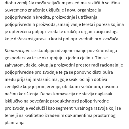
diobu zemljišta među seljačkim posjedima različitih veličina.
Suvremeno značenje uključuje i novu organizaciju
poljoprivrednih kredita, proizvodnje i utrživanja
poljoprivrednih proizvoda, smanjivanje tereta i poreza kojima
je opterećena poljoprivreda te drukčiju organizaciju usluga
koje država osigurava u korist poljoprivrednih proizvođača.
Komasacijom
se skupljaju odvojene manje površine istoga
gospodarstva te se okrupnjuju u jednu cjelinu. Tim se
zahvatom, dakle, okuplja proizvodni prostor radi racionalnije
poljoprivredne proizvodnje te ga se ponovno distribuira
među prijašnjim vlasnicima, gdje svaki od njih dobiva
zemljište koje je primjerenije, oblikom i veličinom, novomu
načinu korištenja. Danas komasacija ne stavlja naglasak
isključivo na povećanje produktivnosti poljoprivredne
proizvodnje već služi i kao segment ruralnoga razvoja koji se
temelji na kvalitetno izrađenim dokumentima prostornog
planiranja.