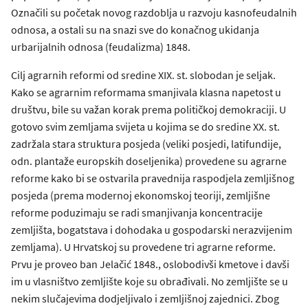
Označili su početak novog razdoblja u razvoju kasnofeudalnih
odnosa, a ostali su na snazi sve do konačnog ukidanja
urbarijalnih odnosa (feudalizma) 1848.
Cilj agrarnih reformi od sredine XIX. st. slobodan je seljak.
Kako se agrarnim reformama smanjivala klasna napetost u
društvu, bile su važan korak prema političkoj demokraciji. U
gotovo svim zemljama svijeta u kojima se do sredine XX. st.
zadržala stara struktura posjeda (veliki posjedi, latifundije,
odn. plantaže europskih doseljenika) provedene su agrarne
reforme kako bi se ostvarila pravednija raspodjela zemljišnog
posjeda (prema modernoj ekonomskoj teoriji, zemljišne
reforme poduzimaju se radi smanjivanja koncentracije
zemljišta, bogatstava i dohodaka u gospodarski nerazvijenim
zemljama). U Hrvatskoj su provedene tri agrarne reforme.
Prvu je proveo ban Jelačić 1848., oslobodivši kmetove i davši
im u vlasništvo zemljište koje su obrađivali. No zemljište se u
nekim slučajevima dodjeljivalo i zemljišnoj zajednici. Zbog