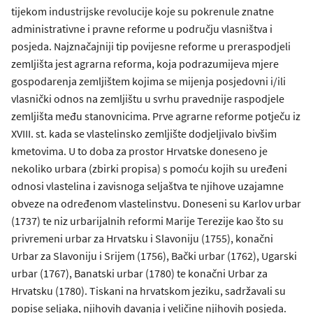
tijekom industrijske revolucije koje su pokrenule znatne
administrativne i pravne reforme u području vlasništva i
posjeda. Najznačajniji tip povijesne reforme u preraspodjeli
zemljišta jest agrarna reforma, koja podrazumijeva mjere
gospodarenja zemljištem kojima se mijenja posjedovni i/ili
vlasnički odnos na zemljištu u svrhu pravednije raspodjele
zemljišta među stanovnicima. Prve agrarne reforme potječu iz
XVIII. st. kada se vlastelinsko zemljište dodjeljivalo bivšim
kmetovima. U to doba za prostor Hrvatske doneseno je
nekoliko urbara (zbirki propisa) s pomoću kojih su uređeni
odnosi vlastelina i zavisnoga seljaštva te njihove uzajamne
obveze na određenom vlastelinstvu. Doneseni su Karlov urbar
(1737) te niz urbarijalnih reformi Marije Terezije kao što su
privremeni urbar za Hrvatsku i Slavoniju (1755), konačni
Urbar za Slavoniju i Srijem (1756), Bački urbar (1762), Ugarski
urbar (1767), Banatski urbar (1780) te konačni Urbar za
Hrvatsku (1780). Tiskani na hrvatskom jeziku, sadržavali su
popise seljaka, njihovih davanja i veličine njihovih posjeda.