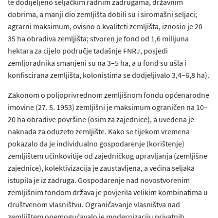
te dodijeljeno seljačkim radnim zadrugama, državnim
dobrima, a manji dio zemljišta dobili su i siromašni seljaci;
agrarni maksimum, ovisno o kvaliteti zemljišta, iznosio je 20–
35 ha obradiva zemljišta; stvoren je fond od 1,6 milijuna
hektara za cijelo područje tadašnje FNRJ, posjedi
zemljoradnika smanjeni su na 3–5 ha, a u fond su ušla i
konfiscirana zemljišta, kolonistima se dodjeljivalo 3,4–6,8 ha).
Zakonom o poljoprivrednom zemljišnom fondu općenarodne
imovine (27. 5. 1953) zemljišni je maksimum ograničen na 10–
20 ha obradive površine (osim za zajednice), a uvedena je
naknada za oduzeto zemljište. Kako se tijekom vremena
pokazalo da je individualno gospodarenje (korištenje)
zemljištem učinkovitije od zajedničkog upravljanja (zemljišne
zajednice), kolektivizacija je zaustavljena, a većina seljaka
istupila je iz zadruga. Gospodarenje nad novostvorenim
zemljišnim fondom država je povjerila velikim kombinatima u
društvenom vlasništvu. Ograničavanje vlasništva nad
zemljištem onemogućavalo je modernizaciju privatnih