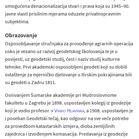
omogućena denacionalizacija stvari i prava koja su 1945–90.
javne vlasti prisilnim mjerama oduzele privatnopravnim
subjektima.
Obrazovanje
Osposobljavanje stručnjaka za provođenje agrarnih operacija
usko je vezano uz razvoj geodetskog školovanja te je u
povijesti, uz geodetski studij, čest i naziv studij kulturne
tehnike. Prvi akademski osposobljeni geodeti koji su dobili
ovlaštenje za mjerničko djelovanje u Ilirskim pokrajinama bili
su geodeti u Zadru 1811.
Osnivanjem Šumarske akademije pri Mudroslovnome
fakultetu u Zagrebu je 1898. uspostavljen kolegij iz geodezije
koji je vodio profesor →
, a 1908. uspostavljen je
Vinko Hlavinka
i poseban Geodetski tečaj, kao odgovor na sve veće potrebe
za provedbom katastarskih izmjera, dioba zemljišnih
zajednica i izvođenjem komasacija. Predavanja iz geodezije