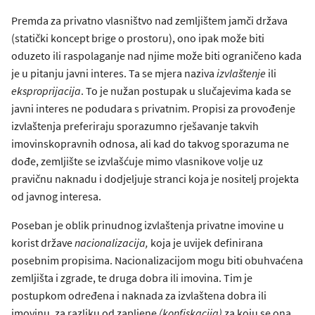
Premda za privatno vlasništvo nad zemljištem jamči država
(statički koncept brige o prostoru), ono ipak može biti
oduzeto ili raspolaganje nad njime može biti ograničeno kada
je u pitanju javni interes. Ta se mjera naziva
izvlaštenje
ili
eksproprijacija
. To je nužan postupak u slučajevima kada se
javni interes ne podudara s privatnim. Propisi za provođenje
izvlaštenja preferiraju sporazumno rješavanje takvih
imovinskopravnih odnosa, ali kad do takvog sporazuma ne
dođe, zemljište se izvlašćuje mimo vlasnikove volje uz
pravičnu naknadu i dodjeljuje stranci koja je nositelj projekta
od javnog interesa.
Poseban je oblik prinudnog izvlaštenja privatne imovine u
korist države
nacionalizacija,
koja je uvijek definirana
posebnim propisima. Nacionalizacijom mogu biti obuhvaćena
zemljišta i zgrade, te druga dobra ili imovina. Tim je
postupkom određena i naknada za izvlaštena dobra ili
imovinu, za razliku od zapljene
(konfiskacija)
za koju se ona