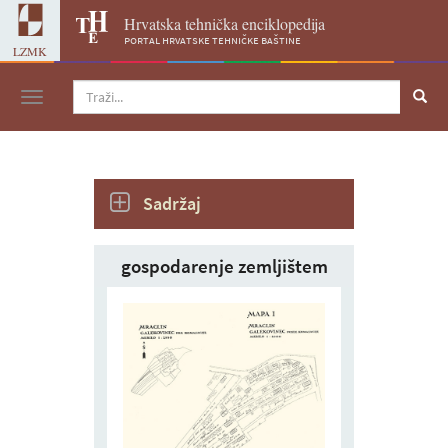
Hrvatska tehnička enciklopedija
portal hrvatske tehničke baštine
LZMK
Navigacija
Sadržaj
gospodarenje zemljištem