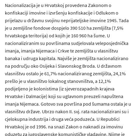
Nacionalizacija je u Hrvatskoj provedena Zakonom o
konfiskaciji imovine i izvršenju konfiskacije i Odlukom o
prijelazu u državnu svojinu neprijateljske imovine 1945. Tada
je u zemljišne fondove dospjelo 390 510 ha zemljišta (7,5%
hrvatskoga teritorija) od kojih je 160 960 ha šume. U
nacionaliziranim su površinama sudjelovala veleposjednička
imanja, imanja Nijemaca i Crkve te zemljišta u vlasništvu
banaka i udruga kapitala. Najviše je zemljišta nacionalizirano
na području oko Osijeka i Slavonskog Broda. U državnom
vlasništvu ostalo je 61,7% nacionaliziranog zemljišta, 24,1%
prešlo je u vlasništvo lokalnog stanovništva, a 12,1%
podijeljeno je kolonistima (iz sjeverozapadnih krajeva
Hrvatske i Dalmacije) koji su uglavnom preuzeli napuštena
imanja Nijemaca. Gotovo sva površina pod šumama ostala je u
vlasništvu države. Ubrzo nakon II. svj. rata nacionalizirani su i
cjelokupna industrija i druga veća poduzeća. U Republici
Hrvatskoj je od 1996. na snazi Zakon o naknadi za imovinu
oduzetu za jugoslavenske komunističke vladavine. Njime je