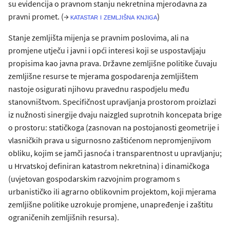
su evidencija o pravnom stanju nekretnina mjerodavna za
pravni promet. (→
)
katastar i zemljišna knjiga
Stanje zemljišta mijenja se pravnim poslovima, ali na
promjene utječu i javni i opći interesi koji se uspostavljaju
propisima kao javna prava. Državne zemljišne politike čuvaju
zemljišne resurse te mjerama gospodarenja zemljištem
nastoje osigurati njihovu pravednu raspodjelu među
stanovništvom. Specifičnost upravljanja prostorom proizlazi
iz nužnosti sinergije dvaju naizgled suprotnih koncepata brige
o prostoru: statičkoga (zasnovan na postojanosti geometrije i
vlasničkih prava u sigurnosno zaštićenom nepromjenjivom
obliku, kojim se jamči jasnoća i transparentnost u upravljanju;
u Hrvatskoj definiran katastrom nekretnina) i dinamičkoga
(uvjetovan gospodarskim razvojnim programom s
urbanističko ili agrarno oblikovnim projektom, koji mjerama
zemljišne politike uzrokuje promjene, unapređenje i zaštitu
ograničenih zemljišnih resursa).