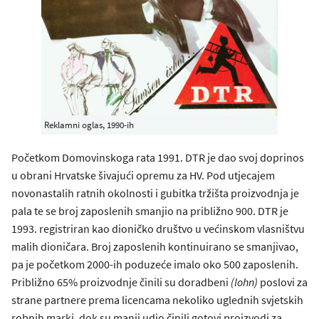
Reklamni oglas, 1990-ih
Početkom Domovinskoga rata 1991. DTR je dao svoj doprinos
u obrani Hrvatske šivajući opremu za HV. Pod utjecajem
novonastalih ratnih okolnosti i gubitka tržišta proizvodnja je
pala te se broj zaposlenih smanjio na približno 900. DTR je
1993. registriran kao dioničko društvo u većinskom vlasništvu
malih dioničara. Broj zaposlenih kontinuirano se smanjivao,
pa je početkom 2000-ih poduzeće imalo oko 500 zaposlenih.
Približno 65% proizvodnje činili su doradbeni
(lohn)
poslovi za
strane partnere prema licencama nekoliko uglednih svjetskih
robnih marki, dok su manji udio činili gotovi proizvodi za