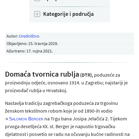
Kategorije i područja
Autor:
Uredništvo
Objavljeno:
15. travnja 2019
.
Ažurirano: 17. rujna 2021.
Domaća tvornica rublja
(DTR),
poduzeće za
proizvodnju odjeće, osnovano 1914. u Zagrebu; najstariji je
proizvođač rublja u Hrvatskoj.
Nastavlja tradiciju zagrebačkoga poduzeća za trgovinu
ženskom tekstilnom robom koje je od 1890-ih vodio
→
na Trgu bana Josipa Jelačića 2. Tijekom
Salomon Berger
prvoga desetljeća XX. st. Berger je napustio trgovačku
djelatnost i posvetio se radu na očuvanju kućne radinosti na