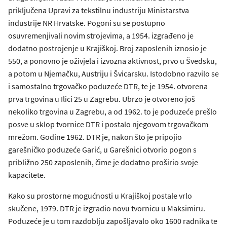
priključena Upravi za tekstilnu industriju Ministarstva
industrije NR Hrvatske. Pogoni su se postupno
osuvremenjivali novim strojevima, a 1954. izgrađeno je
dodatno postrojenje u Krajiškoj. Broj zaposlenih iznosio je
550, a ponovno je oživjela i izvozna aktivnost, prvo u Švedsku,
a potom u Njemačku, Austriju i Švicarsku. Istodobno razvilo se
i samostalno trgovačko poduzeće DTR, te je 1954. otvorena
prva trgovina u Ilici 25 u Zagrebu. Ubrzo je otvoreno još
nekoliko trgovina u Zagrebu, a od 1962. to je poduzeće prešlo
posve u sklop tvornice DTR i postalo njegovom trgovačkom
mrežom. Godine 1962. DTR je, nakon što je pripojio
garešničko poduzeće Garić, u Garešnici otvorio pogon s
približno 250 zaposlenih, čime je dodatno proširio svoje
kapacitete.
Kako su prostorne mogućnosti u Krajiškoj postale vrlo
skučene, 1979. DTR je izgradio novu tvornicu u Maksimiru.
Poduzeće je u tom razdoblju zapošljavalo oko 1600 radnika te