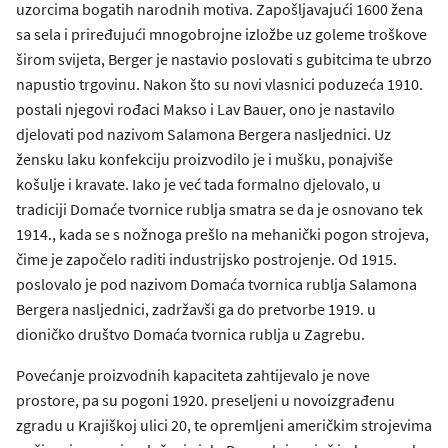
uzorcima bogatih narodnih motiva. Zapošljavajući 1600 žena
sa sela i priređujući mnogobrojne izložbe uz goleme troškove
širom svijeta, Berger je nastavio poslovati s gubitcima te ubrzo
napustio trgovinu. Nakon što su novi vlasnici poduzeća 1910.
postali njegovi rođaci Makso i Lav Bauer, ono je nastavilo
djelovati pod nazivom Salamona Bergera nasljednici. Uz
žensku laku konfekciju proizvodilo je i mušku, ponajviše
košulje i kravate. Iako je već tada formalno djelovalo, u
tradiciji Domaće tvornice rublja smatra se da je osnovano tek
1914., kada se s nožnoga prešlo na mehanički pogon strojeva,
čime je započelo raditi industrijsko postrojenje. Od 1915.
poslovalo je pod nazivom Domaća tvornica rublja Salamona
Bergera nasljednici, zadržavši ga do pretvorbe 1919. u
dioničko društvo Domaća tvornica rublja u Zagrebu.
Povećanje proizvodnih kapaciteta zahtijevalo je nove
prostore, pa su pogoni 1920. preseljeni u novoizgrađenu
zgradu u Krajiškoj ulici 20, te opremljeni američkim strojevima