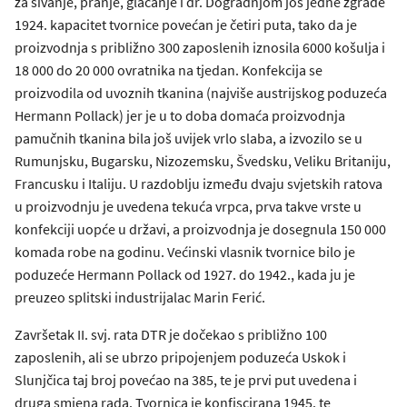
za šivanje, pranje, glačanje i dr. Dogradnjom još jedne zgrade
1924. kapacitet tvornice povećan je četiri puta, tako da je
proizvodnja s približno 300 zaposlenih iznosila 6000 košulja i
18 000 do 20 000 ovratnika na tjedan. Konfekcija se
proizvodila od uvoznih tkanina (najviše austrijskog poduzeća
Hermann Pollack) jer je u to doba domaća proizvodnja
pamučnih tkanina bila još uvijek vrlo slaba, a izvozilo se u
Rumunjsku, Bugarsku, Nizozemsku, Švedsku, Veliku Britaniju,
Francusku i Italiju. U razdoblju između dvaju svjetskih ratova
u proizvodnju je uvedena tekuća vrpca, prva takve vrste u
konfekciji uopće u državi, a proizvodnja je dosegnula 150 000
komada robe na godinu. Većinski vlasnik tvornice bilo je
poduzeće Hermann Pollack od 1927. do 1942., kada ju je
preuzeo splitski industrijalac Marin Ferić.
Završetak II. svj. rata DTR je dočekao s približno 100
zaposlenih, ali se ubrzo pripojenjem poduzeća Uskok i
Slunjčica taj broj povećao na 385, te je prvi put uvedena i
druga smjena rada. Tvornica je konfiscirana 1945. te