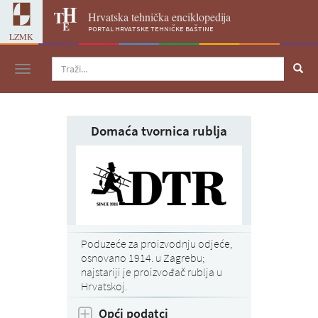
Hrvatska tehnička enciklopedija
portal hrvatske tehničke baštine
LZMK
Navigacija
Domaća tvornica rublja
Poduzeće za proizvodnju odjeće,
osnovano 1914. u Zagrebu;
najstariji je proizvođač rublja u
Hrvatskoj.
Opći podatci