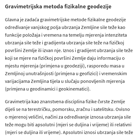
Gravimetrijska metoda fizikalne geodezije
Glavna je zadaća gravimetrijske metode fizikalne geodezije
određivanje vanjskog polja ubrzanja Zemljine sile teže kao
funkcije položaja i vremena na temelju mjerenja intenziteta
ubrzanja sile teže i gradijenta ubrzanja sile teže na fizičkoj
površini Zemlje ili izvan nje. Iznos i gradijent ubrzanja sile teže
koji se mjere na fizičkoj površini Zemlje daju informaciju o
mjestu mjerenja (primjena u geodeziji), rasporedu masa u
Zemljinoj unutrašnjosti (primjena u geofizici) i vremenskim
varijacijama Zemljina tijela u slučaju ponovljenih mjerenja
(primjena u geodinamici i geokinematici).
Gravimetrija kao znanstvena disciplina fizike čvrste Zemlje
dijeli se na terestričku, pomorsku, zračnu i satelitsku. Ovisno
o mjerenoj veličini, načini za određivanje iznosa ubrzanja sile
teže mogu biti apsolutni (mjeri se duljina i vrijeme) ili relativni
(mjeri se duljina ili vrijeme). Apsolutni iznosi ubrzanja sile teže