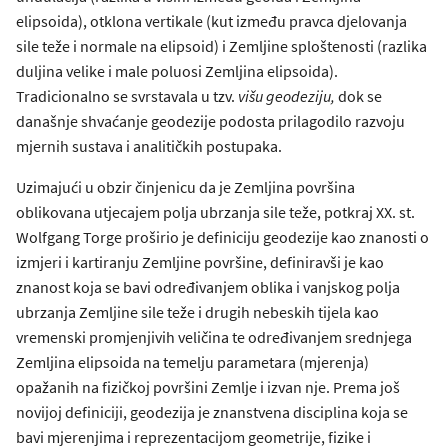
elipsoida), otklona vertikale (kut između pravca djelovanja
sile teže i normale na elipsoid) i Zemljine sploštenosti (razlika
duljina velike i male poluosi Zemljina elipsoida).
Tradicionalno se svrstavala u tzv.
višu geodeziju,
dok se
današnje shvaćanje geodezije podosta prilagodilo razvoju
mjernih sustava i analitičkih postupaka.
Uzimajući u obzir činjenicu da je Zemljina površina
oblikovana utjecajem polja ubrzanja sile teže, potkraj XX. st.
Wolfgang Torge proširio je definiciju geodezije kao znanosti o
izmjeri i kartiranju Zemljine površine, definiravši je kao
znanost koja se bavi određivanjem oblika i vanjskog polja
ubrzanja Zemljine sile teže i drugih nebeskih tijela kao
vremenski promjenjivih veličina te određivanjem srednjega
Zemljina elipsoida na temelju parametara (mjerenja)
opažanih na fizičkoj površini Zemlje i izvan nje. Prema još
novijoj definiciji, geodezija je znanstvena disciplina koja se
bavi mjerenjima i reprezentacijom geometrije, fizike i