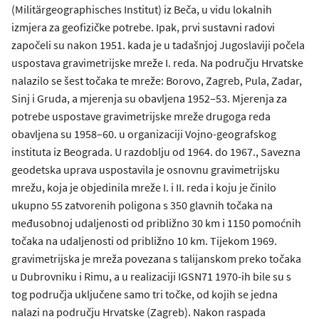
(Militärgeographisches Institut) iz Beča, u vidu lokalnih
izmjera za geofizičke potrebe. Ipak, prvi sustavni radovi
započeli su nakon 1951. kada je u tadašnjoj Jugoslaviji počela
uspostava gravimetrijske mreže I. reda. Na području Hrvatske
nalazilo se šest točaka te mreže: Borovo, Zagreb, Pula, Zadar,
Sinj i Gruda, a mjerenja su obavljena 1952–53. Mjerenja za
potrebe uspostave gravimetrijske mreže drugoga reda
obavljena su 1958–60. u organizaciji Vojno-geografskog
instituta iz Beograda. U razdoblju od 1964. do 1967., Savezna
geodetska uprava uspostavila je osnovnu gravimetrijsku
mrežu, koja je objedinila mreže I. i II. reda i koju je činilo
ukupno 55 zatvorenih poligona s 350 glavnih točaka na
međusobnoj udaljenosti od približno 30 km i 1150 pomoćnih
točaka na udaljenosti od približno 10 km. Tijekom 1969.
gravimetrijska je mreža povezana s talijanskom preko točaka
u Dubrovniku i Rimu, a u realizaciji IGSN71 1970-ih bile su s
tog područja uključene samo tri točke, od kojih se jedna
nalazi na području Hrvatske (Zagreb). Nakon raspada