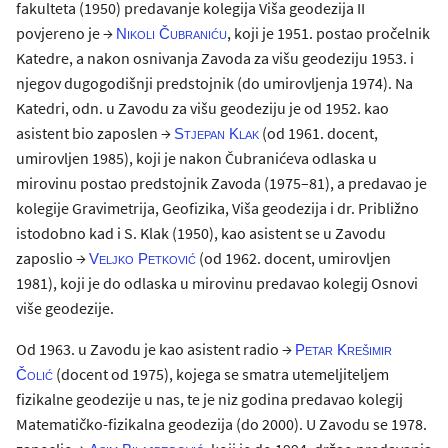
fakulteta (1950) predavanje kolegija Viša geodezija II
povjereno je →
, koji je 1951. postao pročelnik
Nikoli Čubraniću
Katedre, a nakon osnivanja Zavoda za višu geodeziju 1953. i
njegov dugogodišnji predstojnik (do umirovljenja 1974). Na
Katedri, odn. u Zavodu za višu geodeziju je od 1952. kao
asistent bio zaposlen →
(od 1961. docent,
Stjepan Klak
umirovljen 1985), koji je nakon Čubranićeva odlaska u
mirovinu postao predstojnik Zavoda (1975–81), a predavao je
kolegije Gravimetrija, Geofizika, Viša geodezija i dr. Približno
istodobno kad i S. Klak (1950), kao asistent se u Zavodu
zaposlio →
(od 1962. docent, umirovljen
Veljko Petković
1981), koji je do odlaska u mirovinu predavao kolegij Osnovi
više geodezije.
Od 1963. u Zavodu je kao asistent radio →
Petar Krešimir
(docent od 1975), kojega se smatra utemeljiteljem
Čolić
fizikalne geodezije u nas, te je niz godina predavao kolegij
Matematičko-fizikalna geodezija (do 2000). U Zavodu se 1978.