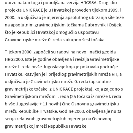
ubrzo nakon toga i poboljšana verzija HRG98A. Drugi dio
projekta UNIGRACE je u Hrvatskoj proveden tijekom 1999. i
2000., a uključivao je mjerenja apsolutnog ubrzanja sile teže
na apsolutnim gravimetrijskim točkama Dubrovnik i Osijek,
što je Republici Hrvatskoj omogućilo uspostavu
Gravimetrijske mreže 0. reda s ukupno šest točaka.
Tijekom 2000. započeli su radovi na novoj inačici geoida –
HRG2000. Iste je godine obavljena i revizija Gravimetrijske
mreže I. reda bivše Jugoslavije koja je pokrivala područje
Hrvatske. Razvijen je i prijedlog gravimetrijskih mreža RH, a
uključivao je Gravimetrijsku mrežu 0. reda (apsolutne
gravimetrijske točake iz UNIGRACE projekta), koja zajedno s
Gravimetrijskom mrežom I. reda (25 točaka iz mreže I. reda
bivše Jugoslavije + 11 novih) čine Osnovnu gravimetrijsku
mrežu Republike Hrvatske. Godine 2003. obavljena je nulta
serija relativnih gravimetrijskih mjerenja na Osnovnoj
gravimetrijskoj mreži Republike Hrvatske.