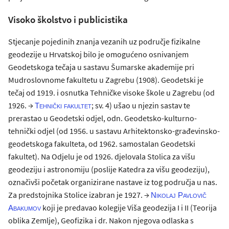
Visoko školstvo i publicistika
Stjecanje pojedinih znanja vezanih uz područje fizikalne
geodezije u Hrvatskoj bilo je omogućeno osnivanjem
Geodetskoga tečaja u sastavu Šumarske akademije pri
Mudroslovnome fakultetu u Zagrebu (1908). Geodetski je
tečaj od 1919. i osnutka Tehničke visoke škole u Zagrebu (od
1926. →
; sv. 4) ušao u njezin sastav te
Tehnički fakultet
prerastao u Geodetski odjel, odn. Geodetsko-kulturno-
tehnički odjel (od 1956. u sastavu Arhitektonsko-građevinsko-
geodetskoga fakulteta, od 1962. samostalan Geodetski
fakultet). Na Odjelu je od 1926. djelovala Stolica za višu
geodeziju i astronomiju (poslije Katedra za višu geodeziju),
označivši početak organizirane nastave iz tog područja u nas.
Za predstojnika Stolice izabran je 1927. →
Nikolaj Pavlovič
koji je predavao kolegije Viša geodezija I i II (Teorija
Abakumov
oblika Zemlje), Geofizika i dr. Nakon njegova odlaska s