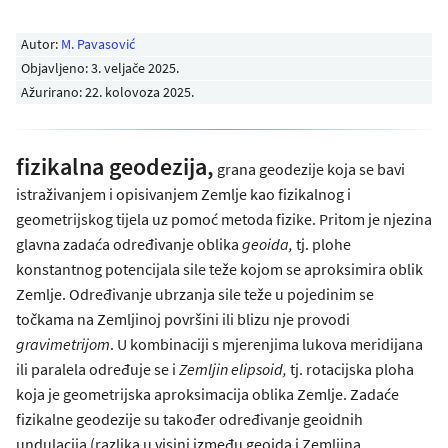
Autor:
M. Pavasović
Objavljeno:
3. veljače 2025
.
Ažurirano: 22. kolovoza 2025.
fizikalna geodezija,
grana geodezije koja se bavi
istraživanjem i opisivanjem Zemlje kao fizikalnog i
geometrijskog tijela uz pomoć metoda fizike. Pritom je njezina
glavna zadaća određivanje oblika
geoida,
tj. plohe
konstantnog potencijala sile teže kojom se aproksimira oblik
Zemlje. Određivanje ubrzanja sile teže u pojedinim se
točkama na Zemljinoj površini ili blizu nje provodi
gravimetrijom
. U kombinaciji s mjerenjima lukova meridijana
ili paralela određuje se i
Zemljin elipsoid,
tj. rotacijska ploha
koja je geometrijska aproksimacija oblika Zemlje. Zadaće
fizikalne geodezije su također određivanje geoidnih
undulacija (razlika u visini između geoida i Zemljina