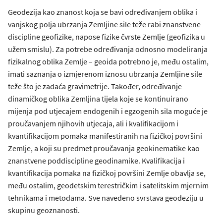
Geodezija kao znanost koja se bavi određivanjem oblika i
vanjskog polja ubrzanja Zemljine sile teže rabi znanstvene
discipline geofizike, napose fizike čvrste Zemlje (geofizika u
užem smislu). Za potrebe određivanja odnosno modeliranja
fizikalnog oblika Zemlje – geoida potrebno je, među ostalim,
imati saznanja o izmjerenom iznosu ubrzanja Zemljine sile
teže što je zadaća gravimetrije. Također, određivanje
dinamičkog oblika Zemljina tijela koje se kontinuirano
mijenja pod utjecajem endogenih i egzogenih sila moguće je
proučavanjem njihovih utjecaja, ali i kvalifikacijom i
kvantifikacijom pomaka manifestiranih na fizičkoj površini
Zemlje, a koji su predmet proučavanja geokinematike kao
znanstvene poddiscipline geodinamike. Kvalifikacija i
kvantifikacija pomaka na fizičkoj površini Zemlje obavlja se,
među ostalim, geodetskim terestričkim i satelitskim mjernim
tehnikama i metodama. Sve navedeno svrstava geodeziju u
skupinu geoznanosti.