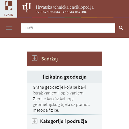
Hrvatska tehnička enciklopedija
portal hrvatske tehničke baštine
LZMK
Navigacija
Sadržaj
fizikalna geodezija
Grana geodezije koja se bavi
istraživanjem i opisivanjem
Zemlje kao fizikalnog i
geometrijskog tijela uz pomoć
metoda fizike.
Kategorije i područja