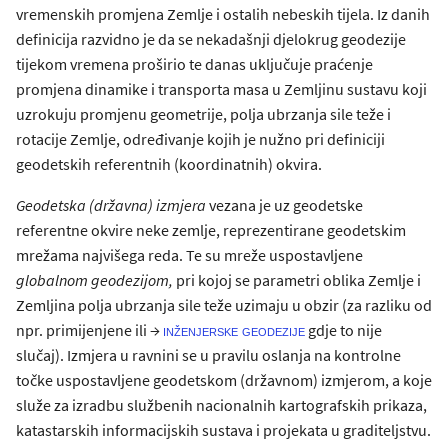
vremenskih promjena Zemlje i ostalih nebeskih tijela. Iz danih
definicija razvidno je da se nekadašnji djelokrug geodezije
tijekom vremena proširio te danas uključuje praćenje
promjena dinamike i transporta masa u Zemljinu sustavu koji
uzrokuju promjenu geometrije, polja ubrzanja sile teže i
rotacije Zemlje, određivanje kojih je nužno pri definiciji
geodetskih referentnih (koordinatnih) okvira.
Geodetska (državna) izmjera
vezana je uz geodetske
referentne okvire neke zemlje, reprezentirane geodetskim
mrežama najvišega reda. Te su mreže uspostavljene
globalnom geodezijom,
pri kojoj se parametri oblika Zemlje i
Zemljina polja ubrzanja sile teže uzimaju u obzir (za razliku od
npr. primijenjene ili →
gdje to nije
inženjerske geodezije
slučaj). Izmjera u ravnini se u pravilu oslanja na kontrolne
točke uspostavljene geodetskom (državnom) izmjerom, a koje
služe za izradbu službenih nacionalnih kartografskih prikaza,
katastarskih informacijskih sustava i projekata u graditeljstvu.