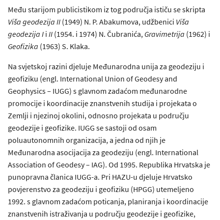
Među starijom publicistikom iz tog područja ističu se skripta
Viša geodezija II
(1949) N. P. Abakumova, udžbenici
Viša
geodezija I
i
II
(1954. i 1974) N. Čubranića,
Gravimetrija
(1962) i
Geofizika
(1963) S. Klaka.
Na svjetskoj razini djeluje Međunarodna unija za geodeziju i
geofiziku (engl. International Union of Geodesy and
Geophysics – IUGG) s glavnom zadaćom međunarodne
promocije i koordinacije znanstvenih studija i projekata o
Zemlji i njezinoj okolini, odnosno projekata u području
geodezije i geofizike. IUGG se sastoji od osam
poluautonomnih organizacija, a jedna od njih je
Međunarodna asocijacija za geodeziju (engl. International
Association of Geodesy – IAG). Od 1995. Republika Hrvatska je
punopravna članica IUGG-a. Pri HAZU-u djeluje Hrvatsko
povjerenstvo za geodeziju i geofiziku (HPGG) utemeljeno
1992. s glavnom zadaćom poticanja, planiranja i koordinacije
znanstvenih istraživanja u području geodezije i geofizike,