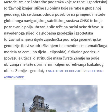
Metode izmjere i obradbe podataka koje se rabe u geodetskoj
(državnoj) izmjeri slične su onima koje se rabe u globalnoj
geodeziji, što se danas odnosi posebice na primjenu metode
globalnoga navigacijskog satelitskog sustava GNSS te bolje
poznavanje polja ubrzanja sile teže na razini neke države. Iz
navedenoga slijedi da globalna geodezija i geodetska
(državna) izmjera dijele zajednička područja geometrijske
geodezije (bavi se određivanjem i elementima matematičkoga
modela za Zemljino tijelo – elipsoida), fizikalne geodezije
(povezuje utjecaj distribucije masa čvrste Zemlje na polje
ubrzanja sile teže s primarnim ciljem određivanja fizikalnog
oblika Zemlje – geoida), →
i →
satelitske geodezije
geodetske
.
astronomije