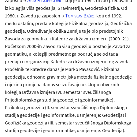
zaposlio →
, koji je do 1994. držao predavanja
Asim Bilajbegović
iz kolegija Viša geodezija, Gravimetrija, Geodetska fizika. Od
1980. u Zavodu je zaposlen →
, koji od 1992.
Tomislav Bašić
među ostalim, predaje kolegije Fizikalna geodezija, Geofizička
geodezija, Određivanje oblika Zemlje te je bio predstojnik
Zavoda za geomatiku i Katedre za državnu izmjeru (2000–21).
Početkom 2000-ih Zavod za višu geodeziju postao je Zavod za
geomatiku, a kolegiji predmetnoga područja se od tada
predaju u organizaciji Katedre za državnu izmjeru tog zavoda.
Pročelnik te katedre danas je Marko Pavasović. Fizikalna
geodezija, odnosno gravimetrijska metoda fizikalne geodezije
i njezina primjena danas se izučavaju u sklopu obveznih
kolegija Državna izmjera (VI. semestar sveučilišnoga
Prijediplomskoga studija geodezije i geoinformatike),
Fizikalna geodezija (II. semestar sveučilišnoga Diplomskoga
studija geodezije i geoinformatike, usmjerenje: Geodezija) i
Geofizička geodezija (III. semestar sveučilišnoga Diplomskoga
studija geodezije i geoinformatike, usmjerenje: Geodezija).