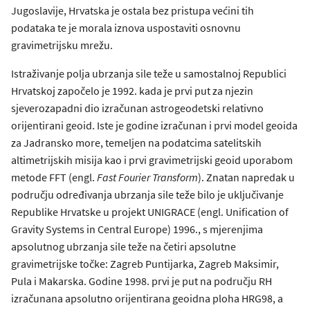
Jugoslavije, Hrvatska je ostala bez pristupa većini tih
podataka te je morala iznova uspostaviti osnovnu
gravimetrijsku mrežu.
Istraživanje polja ubrzanja sile teže u samostalnoj Republici
Hrvatskoj započelo je 1992. kada je prvi put za njezin
sjeverozapadni dio izračunan astrogeodetski relativno
orijentirani geoid. Iste je godine izračunan i prvi model geoida
za Jadransko more, temeljen na podatcima satelitskih
altimetrijskih misija kao i prvi gravimetrijski geoid uporabom
metode FFT (engl.
Fast Fourier Transform
). Znatan napredak u
području određivanja ubrzanja sile teže bilo je uključivanje
Republike Hrvatske u projekt UNIGRACE (engl. Unification of
Gravity Systems in Central Europe) 1996., s mjerenjima
apsolutnog ubrzanja sile teže na četiri apsolutne
gravimetrijske točke: Zagreb Puntijarka, Zagreb Maksimir,
Pula i Makarska. Godine 1998. prvi je put na području RH
izračunana apsolutno orijentirana geoidna ploha HRG98, a