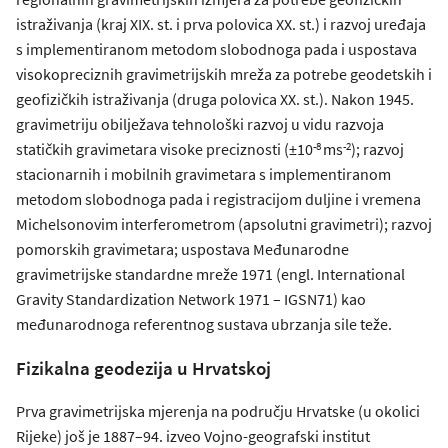
istraživanja (kraj XIX. st. i prva polovica XX. st.) i razvoj uređaja
s implementiranom metodom slobodnoga pada i uspostava
visokopreciznih gravimetrijskih mreža za potrebe geodetskih i
geofizičkih istraživanja (druga polovica XX. st.). Nakon 1945.
gravimetriju obilježava tehnološki razvoj u vidu razvoja
-8
-2
statičkih gravimetara visoke preciznosti (±10
ms
); razvoj
stacionarnih i mobilnih gravimetara s implementiranom
metodom slobodnoga pada i registracijom duljine i vremena
Michelsonovim interferometrom (apsolutni gravimetri); razvoj
pomorskih gravimetara; uspostava Međunarodne
gravimetrijske standardne mreže 1971 (engl. International
Gravity Standardization Network 1971 – IGSN71) kao
međunarodnoga referentnog sustava ubrzanja sile teže.
Fizikalna geodezija u Hrvatskoj
Prva gravimetrijska mjerenja na području Hrvatske (u okolici
Rijeke) još je 1887–94. izveo Vojno-geografski institut