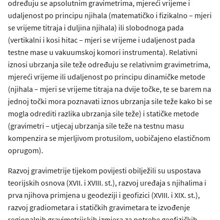
određuju se apsolutnim gravimetrima, mjereći vrijeme i
udaljenost po principu njihala (matematičko i fizikalno – mjeri
se vrijeme titraja i duljina njihala) ili slobodnoga pada
(vertikalni i kosi hitac – mjeri se vrijeme i udaljenost pada
testne mase u vakuumskoj komori instrumenta). Relativni
iznosi ubrzanja sile teže određuju se relativnim gravimetrima,
mjereći vrijeme ili udaljenost po principu dinamičke metode
(njihala – mjeri se vrijeme titraja na dvije točke, te se barem na
jednoj točki mora poznavati iznos ubrzanja sile teže kako bi se
mogla odrediti razlika ubrzanja sile teže) i statičke metode
(gravimetri – utjecaj ubrzanja sile teže na testnu masu
kompenzira se mjerljivom protusilom, uobičajeno elastičnom
oprugom).
Razvoj gravimetrije tijekom povijesti obilježili su uspostava
teorijskih osnova (XVII. i XVIII. st.), razvoj uređaja s njihalima i
prva njihova primjena u geodeziji i geofizici (XVIII. i XIX. st.),
razvoj gradiometara i statičkih gravimetara te izvođenje
regionalnih gravimetrijskih izmjera za potrebe geofizičkih