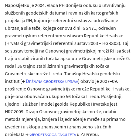
Naposljetku je 2004. Vlada RH donijela odluku o utvrđivanju
službenih geodetskih datuma i ravninskih kartografskih
projekcija RH, kojom je referentni sustav za određivanje
ubrzanja sile teže, kojega osnovu čini IGSN71, određen
gravimetrijskim referentnim sustavom Republike Hrvatske
(Hrvatski gravimetrijski referentni sustav 2003 – HGRS03). Taj
se sustav temelji na Osnovnoj gravimetrijskoj mreži RH sa šest
trajno stabiliziranih točaka apsolutne Gravimetrijske mreže 0.
reda i 36 trajno stabiliziranih gravimetrijskih točaka
Gravimetrijske mreže I. reda. Tadašnji Hrvatski geodetski
institut (→
) obavio je 2007–09.
Državna geodetska uprava
proširenje Osnovne gravimetrijske mreže Republike Hrvatske,
pa je ona obuhvaćala ukupno 56 točaka I. reda. Posljednji,
ujedno i službeni model geoida Republike Hrvatske jest
HRG2009. Dizajn Osnovne gravimetrijske mreže, odabir
metoda mjerenja, izmjera i izjednačenje mreže su primarno
izvedeni u sklopu znanstvenih i znanstveno-stručnih
projekata →
u Zagrebu.
Geodetskoga fakulteta