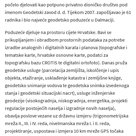
počelo djelovati kao potpuno privatno dioničko društvo pod
imenom Geodetski zavod d. d. Tijekom 2007. zapošljavao je 61
radnika i bio najveće geodetsko poduzeće u Dalmaciji.
Poduzeće djeluje na prostoru cijele Hrvatske. Bavi se
prikupljanjem i obradbom prostornih podataka za potrebe
izradbe analognih i digitalnih karata i planova (topografske i
tematske karte, hrvatske osnovne karte, podatci za
topografsku bazu CROTIS te digitalni ortofoto). Danas pruža
geodetske usluge (parcelacija zemljišta, iskolčenje i upis
objekta, etažiranje, usklađenje katastra i zemljišne knjige,
geodetsko snimanje vodova te geodetska snimka izvedenoga
stanja i geodetski situacijski nacrt), usluge inženjerske
geodezije (visokogradnja, niskogradnja, energetika, projekti
regulacije postojećih naselja i izgradnje novih naselja),
obavlja poslove vezane uz državnu izmjeru (trigonometrijska
mreža II., III. i IV. reda, nivelmanska mreža I. i II. reda,
projektiranje, uspostava i izmjera 10 km mreže GPS točaka