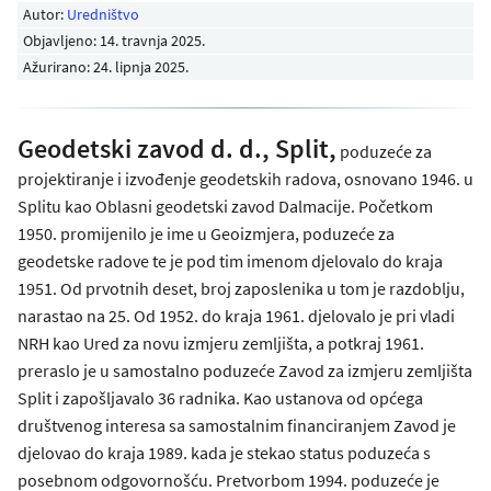
Autor:
Uredništvo
Objavljeno:
14. travnja 2025
.
Ažurirano: 24. lipnja 2025.
Geodetski zavod d. d., Split,
poduzeće za
projektiranje i izvođenje geodetskih radova, osnovano 1946. u
Splitu kao Oblasni geodetski zavod Dalmacije. Početkom
1950. promijenilo je ime u Geoizmjera, poduzeće za
geodetske radove te je pod tim imenom djelovalo do kraja
1951. Od prvotnih deset, broj zaposlenika u tom je razdoblju,
narastao na 25. Od 1952. do kraja 1961. djelovalo je pri vladi
NRH kao Ured za novu izmjeru zemljišta, a potkraj 1961.
preraslo je u samostalno poduzeće Zavod za izmjeru zemljišta
Split i zapošljavalo 36 radnika. Kao ustanova od općega
društvenog interesa sa samostalnim financiranjem Zavod je
djelovao do kraja 1989. kada je stekao status poduzeća s
posebnom odgovornošću. Pretvorbom 1994. poduzeće je