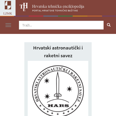
Hrvatska tehnička enciklopedija
portal hrvatske tehničke baštine
LZMK
Navigacija
Hrvatski astronautički i
raketni savez