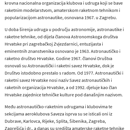
krovna nacionalna organizacija klubova i udruga koji se bave
raketnim modelarstvom, amaterskom raketnom tehnikom i
popularizacijom astronautike, osnovana 1967. u Zagrebu.
U doba širenja udruga u području astronomije, astronautike i
raketne tehnike, od dijela članova Astronomskoga društva
Hrvatske pri zagrebačkoj Zvjezdarnici, entuzijasta i
eminentnih znanstvenika osnovano je 1963. Astronautičko i
raketno društvo Hrvatske. Godine 1967. članovi Društva
osnovali su Astronautički i raketni savez Hrvatske, dok je
Društvo istodobno prestalo s radom. Od 1977. Astronautički i
raketni savez Hrvatske nosi naziv Savez astronautičkih i
raketnih organizacija Hrvatske, a od 1992. djeluje kao član
Hrvatske zajednice tehničke kulture pod današnjim nazivom.
Među astronautičko-raketnim udrugama i klubovima te
sekcijama aeroklubova Saveza isprva su se isticali oni iz
Dubrave, Karlovca, Rijeke, Splita, Šibenika, Zagreba,
Zaprešića i dr., a danas su središta amaterske raketne tehnike