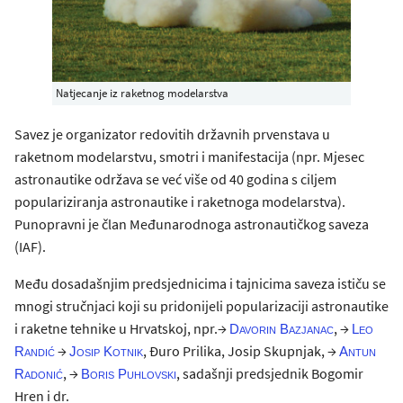
Natjecanje iz raketnog modelarstva
Savez je organizator redovitih državnih prvenstava u
raketnom modelarstvu, smotri i manifestacija (npr. Mjesec
astronautike održava se već više od 40 godina s ciljem
populariziranja astronautike i raketnoga modelarstva).
Punopravni je član Međunarodnoga astronautičkog saveza
(IAF).
Među dosadašnjim predsjednicima i tajnicima saveza ističu se
mnogi stručnjaci koji su pridonijeli popularizaciji astronautike
i raketne tehnike u Hrvatskoj, npr.→
, →
Davorin Bazjanac
Leo
→
, Đuro Prilika, Josip Skupnjak, →
Randić
Josip Kotnik
Antun
, →
, sadašnji predsjednik Bogomir
Radonić
Boris Puhlovski
Hren i dr.