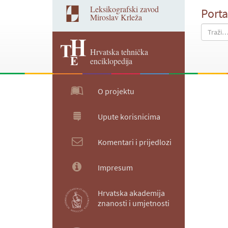
Leksikografski zavod
Porta
Miroslav Krleža
Hrvatska tehnička
enciklopedija
O projektu
Upute korisnicima
Komentari i prijedlozi
Impresum
Hrvatska akademija
znanosti i umjetnosti