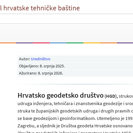
l hrvatske tehničke baštine
Autor:
Uredništvo
Objavljeno:
8. srpnja 2025
.
Ažurirano: 8. srpnja 2026.
Hrvatsko geodetsko društvo
(HGD),
struko
udruga inženjera, tehničara i znanstvenika geodezije i sr
struka te županijskih geodetskih udruga i drugih pravnih 
se bave geodezijom i geoinformatikom. Utemeljeno je 199
Zagrebu, a sljednik je Društva geodeta Hrvatske osnovan
(Društvo geodetskih inženjera i geometara Hrvatske 1958–