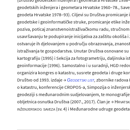
geodetskih inženjera i geometara Hrvatske 1960–78., Save
geodeta Hrvatske 1978–93). Ciljevi su Društva promicanje i
geodetske i geoinformatičke struke, promicanje etike inž
poziva, poticaj znanstvenoistraživačkomu radu, stručnom
usavršavanju te podupiranje inicijativa za zaštitu okoliša i 
ostvaruje ih djelovanjem u području obrazovanja, znanosti
istraživanja te gospodarstva. Unutar Društva osnovane su 
kartografiju (1995) i Sekcija za fotogrametriju, daljinska ist
geoinformacije (1996). Samostalno i u suradnji, HGD redo
organizira kongres o katastru, susrete geodeta i druge kon
Društvo od 1993. izdaje →
,
zbornike radova
Geodetski list
o katastru, konferencije CROPOS-a, Simpozija o inženjers
geodeziji s međunarodnim sudjelovanjem, te monografij
obljetnica osnutka Društva (2007., 2017). Član je →
Hrvats
(sv. 4) i Međunarodne udruge geodeta 
inženjerskog saveza