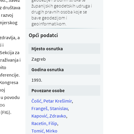
županijskih geodetskih udruga i
z društava
drugih pravnih osoba koje se
 razvoj
bave geodezijom i
enjerskog
geoinformatikom.
Opći podatci
zdravlja, a
 i
Mjesto osnutka
Sekcija za
Zagreb
raživanja i
vito
Godina osnutka
ferencije.
1993.
 Kongresa
koj
Povezane osobe
e u povodu
Čolić, Petar Krešimir
,
kog
Frangeš, Stanislav
,
(FIG).
Kapović, Zdravko
,
Racetin, Filip
,
Tomić, Mirko