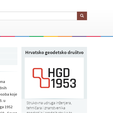
Hrvatsko geodetsko društvo
vna
odnih
osoba koje
3. u
Strukovna udruga inženjera,
oga 1952
tehničara i znanstvenika
geodezije i srodnih struka te
60., Savez