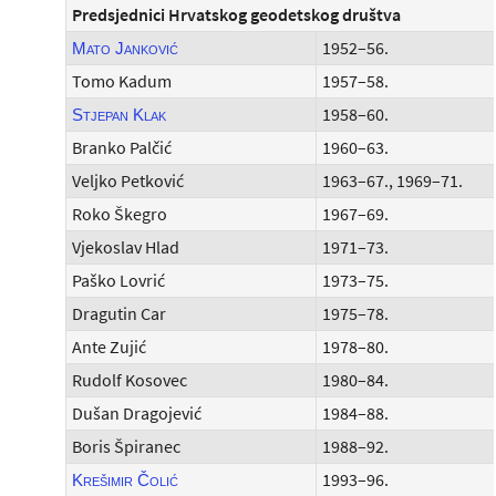
Predsjednici Hrvatskog geodetskog društva
1952–56.
Mato Janković
Tomo Kadum
1957–58.
1958–60.
Stjepan Klak
Branko Palčić
1960–63.
Veljko Petković
1963–67., 1969–71.
Roko Škegro
1967–69.
Vjekoslav Hlad
1971–73.
Paško Lovrić
1973–75.
Dragutin Car
1975–78.
Ante Zujić
1978–80.
Rudolf Kosovec
1980–84.
Dušan Dragojević
1984–88.
Boris Špiranec
1988–92.
1993–96.
Krešimir Čolić