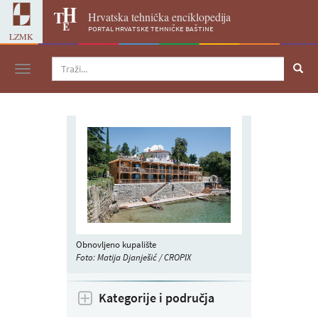
Hrvatska tehnička enciklopedija
portal hrvatske tehničke baštine
LZMK
Navigacija
Obnovljeno kupalište
Foto: Matija Djanješić / CROPIX
Kategorije i područja