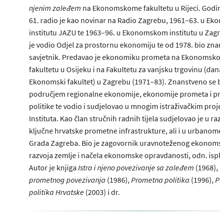
njenim zaleđem
na Ekonomskome fakultetu u Rijeci. Godi
61. radio je kao novinar na Radio Zagrebu, 1961–63. u 
institutu JAZU te 1963–96. u Ekonomskom institutu u Zagr
je vodio Odjel za prostornu ekonomiju te od 1978. bio zna
savjetnik. Predavao je ekonomiku prometa na Ekonomsk
fakultetu u Osijeku i na Fakultetu za vanjsku trgovinu (dan
Ekonomski fakultet) u Zagrebu (1971–83). Znanstveno se 
područjem regionalne ekonomije, ekonomije prometa i 
politike te vodio i sudjelovao u mnogim istraživačkim pro
Instituta. Kao član stručnih radnih tijela sudjelovao je u ra
ključne hrvatske prometne infrastrukture, ali i u urbanom
Grada Zagreba. Bio je zagovornik uravnoteženog ekono
razvoja zemlje i načela ekonomske opravdanosti, odn. ispl
Autor je knjiga
Istra i njeno povezivanje sa zaleđem
(1968),
prometnog povezivanja
(1986),
Prometna politika
(1996),
P
politika Hrvatske
(2003) i dr.