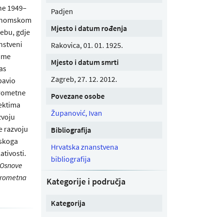
ne 1949–
Padjen
Ekonomskom
Mjesto i datum rođenja
ebu, gdje
nstveni
Rakovica, 01. 01. 1925.
ome
Mjesto i datum smrti
as
Zagreb, 27. 12. 2012.
bavio
prometne
Povezane osobe
jektima
Županović, Ivan
zvoju
e razvoju
Bibliografija
mskoga
Hrvatska znanstvena
ativosti.
bibliografija
Osnove
rometna
Kategorije i područja
Kategorija