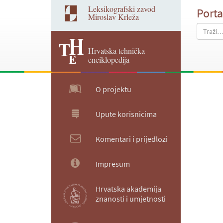
Leksikografski zavod
Porta
Miroslav Krleža
Hrvatska tehnička
enciklopedija
O projektu
Upute korisnicima
Komentari i prijedlozi
Impresum
Hrvatska akademija
znanosti i umjetnosti