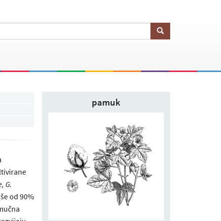
pamuk
a
ltivirane
, G.
iše od 90%
amučna
azvijaju