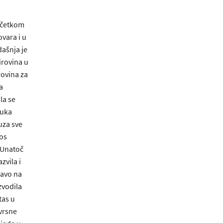
očetkom
ovara i u
dašnja je
irovina u
rovina za
a
la se
muka
uza sve
nos
 Unatoč
zvila i
ravo na
zvodila
tas u
ovrsne