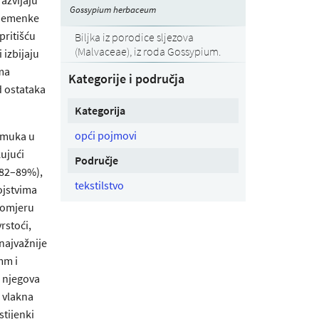
Gossypium herbaceum
sjemenke
pritišću
Biljka iz porodice sljezova
(Malvaceae), iz roda Gossypium.
 izbijaju
ima
Kategorije i područja
d ostataka
Kategorija
opći pojmovi
pamuka u
kujući
Područje
 (82–89%),
tekstilstvo
ojstvima
romjeru
vrstoći,
 najvažnije
mm i
i njegova
a vlakna
stijenki