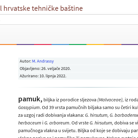
l hrvatske tehničke baštine
Autor:
M. Andrassy
Objavljeno:
26. veljače 2020
.
Ažurirano: 10. lipnja 2022.
pamuk,
biljka iz porodice sljezova
(Malvaceae),
iz rod
Gossypium
. Od 39 vrsta pamučnih biljaka samo su četiri ku
za uzgoj radi dobivanja vlakana:
G. hirsutum, G. barbadense
herbaceum
i
G. arboreum
. Od vrste
G. hirsutum,
dobiva se v
pamučnoga vlakna u svijetu. Biljka od koje se dobivaju p
vlakna naziva se i pamučika ili pamukovac. Nakon cvatnje r