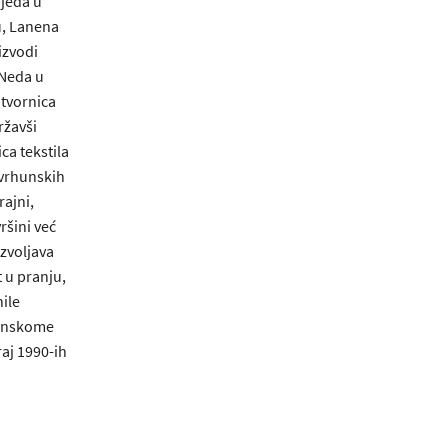
jeda u
u, Lanena
oizvodi
 Neda u
 tvornica
ržavši
ca tekstila
 vrhunskih
ajni,
ršini već
ozvoljava
t u pranju,
nile
vinskome
raj 1990-ih