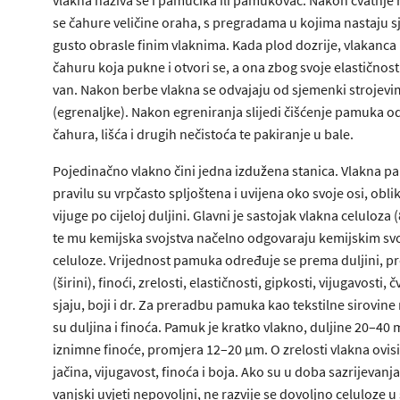
se čahure veličine oraha, s pregradama u kojima nastaju 
gusto obrasle finim vlaknima. Kada plod dozrije, vlakanca 
čahuru koja pukne i otvori se, a ona zbog svoje elastičnosti
van. Nakon berbe vlakna se odvajaju od sjemenki strojev
(egrenaljke). Nakon egreniranja slijedi čišćenje pamuka o
čahura, lišća i drugih nečistoća te pakiranje u bale.
Pojedinačno vlakno čini jedna izdužena stanica. Vlakna 
pravilu su vrpčasto spljoštena i uvijena oko svoje osi, obli
vijuge po cijeloj duljini. Glavni je sastojak vlakna celuloza
te mu kemijska svojstva načelno odgovaraju kemijskim sv
celuloze. Vrijednost pamuka određuje se prema duljini, p
(širini), finoći, zrelosti, elastičnosti, gipkosti, vijugavosti, č
sjaju, boji i dr. Za preradbu pamuka kao tekstilne sirovine
su duljina i finoća. Pamuk je kratko vlakno, duljine 20–40 
iznimne finoće, promjera 12–20 μm. O zrelosti vlakna ovis
jačina, vijugavost, finoća i boja. Ako su u doba sazrijevanj
vanjski uvjeti nepovoljni, ne razvije se dovoljno celuloze u 