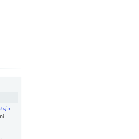
skoj u
ni
,