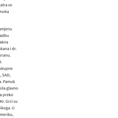
matra se
pamuka
namjenu
zradbu
lakna
akana i dr.
ehranu.
8.
% ukupne
a, SAD,
na. Pamuk
 bila glavno
 a preko
Kr. Grci su
ikoga. U
 Ameriku,