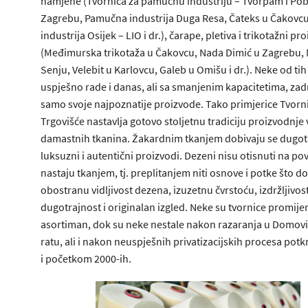
namjene (Tvornica za pamučnu industriju – Tvorpam i Pob
Zagrebu, Pamučna industrija Duga Resa, Čateks u Čakovc
industrija Osijek – LIO i dr.), čarape, pletiva i trikotažni pr
(Međimurska trikotaža u Čakovcu, Nada Dimić u Zagrebu,
Senju, Velebit u Karlovcu, Galeb u Omišu i dr.). Neke od tih
uspješno rade i danas, ali sa smanjenim kapacitetima, zad
samo svoje najpoznatije proizvode. Tako primjerice Tvorni
Trgovišće nastavlja gotovo stoljetnu tradiciju proizvodnje
damastnih tkanina. Žakardnim tkanjem dobivaju se dugotr
luksuzni i autentični proizvodi. Dezeni nisu otisnuti na pov
nastaju tkanjem, tj. preplitanjem niti osnove i potke što d
obostranu vidljivost dezena, izuzetnu čvrstoću, izdržljivos
dugotrajnost i originalan izgled. Neke su tvornice promije
asortiman, dok su neke nestale nakon razaranja u Domo
ratu, ali i nakon neuspješnih privatizacijskih procesa potk
i početkom 2000-ih.