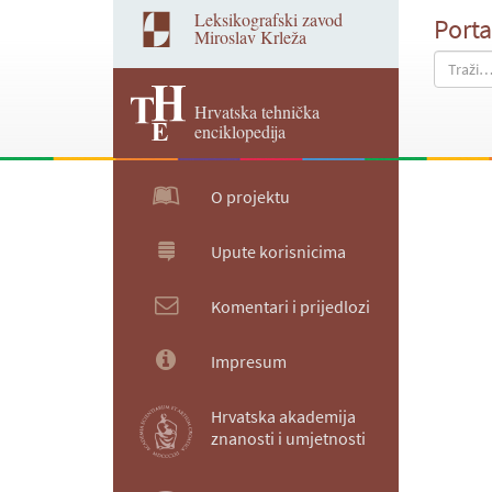
Leksikografski zavod
Porta
Miroslav Krleža
Hrvatska tehnička
enciklopedija
O projektu
Upute korisnicima
Komentari i prijedlozi
Impresum
Hrvatska akademija
znanosti i umjetnosti