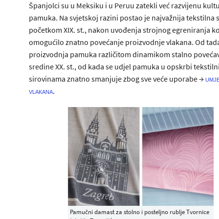
Španjolci su u Meksiku i u Peruu zatekli već razvijenu kult
pamuka. Na svjetskoj razini postao je najvažnija tekstilna 
početkom XIX. st., nakon uvođenja strojnog egreniranja ko
omogućilo znatno povećanje proizvodnje vlakana. Od tad
proizvodnja pamuka različitom dinamikom stalno poveća
sredine XX. st., od kada se udjel pamuka u opskrbi tekstil
sirovinama znatno smanjuje zbog sve veće uporabe →
umje
.
vlakana
Pamučni damast za stolno i posteljno rublje Tvornice