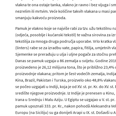
vlakna te ona ostaje tanka, vlakno je ravno i bez vijuga i s
nezrelim ili mrtvim. Veće količine takvih vlakana u masi 
smanjuju kakvoću proizvoda.
Pamuk je vlakno koje se najviše rabi za tzv. užu tekstilnu 
(odjeća, posoblje i kućanski tekstil) te važna sirovina za i
tekstilija za mnoga druga područja uporabe. Vrlo kratka v
(linters) rabe se za izradbu vate, papira, fitilja, umjetnih vl
Sjemenke se prerađuju u ulja i uljne pogače za stočnu pr
Danas se pamuk uzgaja u 86 zemalja u svijetu. Godine 201
proizvedeno je 26,12 milijuna tona, što je približno 23,4
proizvodnje vlakana; pritom je šest vodećih zemalja, Indij
Kina, Brazil, Pakistan i Turska, proizvelo oko 48,8% vlaka
se počeo uzgajati u Indiji, koja je od XV. st. pr. Kr. do XV. st.
središte njegove proizvodnje. Iz Indije je prenesen u Kinu,
Irana u Srednju i Malu Aziju. U Egiptu se uzgajao u V. st. pr. 
pamuk upoznali 333. pr. Kr., nakon pohodâ Aleksandra Vel
Europu (na Siciliju) su ga donijeli Arapi u IX. st. Došavši u