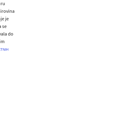
uru
sirovina
je je
a se
vala do
nim
tnih