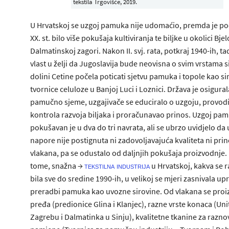
tekstila Trgovišće, 2019.
U Hrvatskoj se uzgoj pamuka nije udomaćio, premda je p
XX. st. bilo više pokušaja kultiviranja te biljke u okolici Bjel
Dalmatinskoj zagori. Nakon II. svj. rata, potkraj 1940-ih, ta
vlast u želji da Jugoslavija bude neovisna o svim vrstama s
dolini Cetine počela poticati sjetvu pamuka i topole kao si
tvornice celuloze u Banjoj Luci i Loznici. Država je osigural
pamučno sjeme, uzgajivače se educiralo o uzgoju, provodi
kontrola razvoja biljaka i proračunavao prinos. Uzgoj pa
pokušavan je u dva do tri navrata, ali se ubrzo uvidjelo da 
napore nije postignuta ni zadovoljavajuća kvaliteta ni pri
vlakana, pa se odustalo od daljnjih pokušaja proizvodnje.
tome, snažna →
u Hrvatskoj, kakva se ra
tekstilna industrija
bila sve do sredine 1990-ih, u velikoj se mjeri zasnivala up
preradbi pamuka kao uvozne sirovine. Od vlakana se proi
pređa (predionice Glina i Klanjec), razne vrste konaca (Uni
Zagrebu i Dalmatinka u Sinju), kvalitetne tkanine za razn