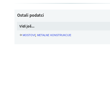
Ostali podatci
Vidi još...
→
;
mostovi
metalne konstrukcije