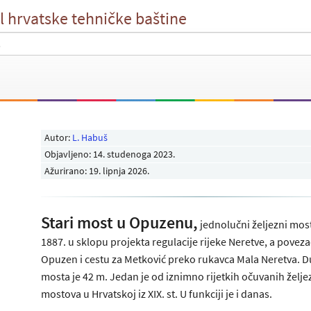
l hrvatske tehničke baštine
Autor:
L. Habuš
Objavljeno:
14. studenoga 2023
.
Ažurirano: 19. lipnja 2026.
Stari most u Opuzenu,
jednolučni željezni mos
1887. u sklopu projekta regulacije rijeke Neretve, a poveza
Opuzen i cestu za Metković preko rukavca Mala Neretva. D
mosta je 42 m. Jedan je od iznimno rijetkih očuvanih želje
mostova u Hrvatskoj iz XIX. st. U funkciji je i danas.