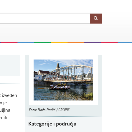
t izveden
o je
uljina
Foto: Božo Radić / CROPIX
znih
Kategorije i područja