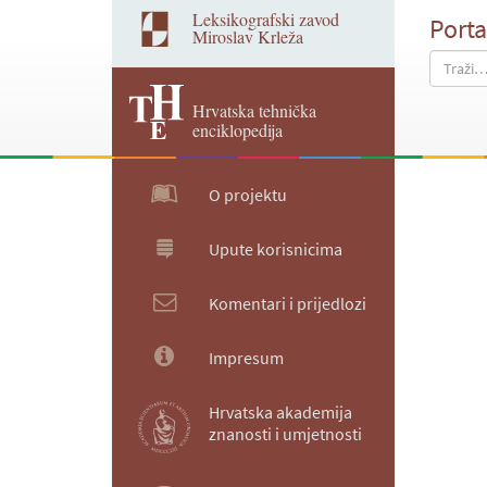
Leksikografski zavod
Porta
Miroslav Krleža
Hrvatska tehnička
enciklopedija
O projektu
Upute korisnicima
Komentari i prijedlozi
Impresum
Hrvatska akademija
znanosti i umjetnosti