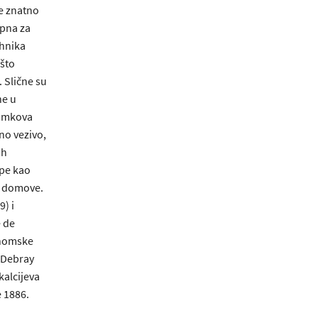
je znatno
apna za
ehnika
 što
 Slične su
ne u
 zamkova
no vezivo,
ih
ope kao
za domove.
) i
é de
onomske
i Debray
kalcijeva
e 1886.