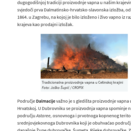
dugogodišnjoj tradiciji proizvodnje vapna u našim krajev
svjedoči prva Dalmatinsko-hrvatsko-slavonska izložba, o
1864. u Zagrebu, na kojoj je bilo izloženo i živo vapno iz r
krajeva kao prodajni izložak.
Tradicionalna proizvodnja vapna u Cetinskoj krajini
Foto: Joško Šupić / CROPIX
Područje
Dalmacije
važno je s gledišta proizvodnje vapna 
Hrvatskoj. U Dubrovniku se proizvodnja vapna spominje n
području
Astaree,
osnovnoga i prvotnoga kopnenog teritor
srednjovjekovnoga Dubrovnika koji je obuhvaćao područj
današnje Župe dubrovačke, Šumeta, Rijeke dubrovačke, Z