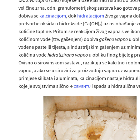
veličine zrna, odn. granulometrijskog sastava kao gotova 
dobiva se
kalcinacijom
, dok
hidratacijom
živoga vapna dol
pretvorbe oksida u hidrokside (Ca(OH)
) uz oslobađanje 
2
količine topline. Pritom se reakcijom živog vapna s veliko
količinom vode (tzv. gašenjem) dobiva
gašeno vapno
u obl
vodene paste ili tijesta, a industrijskim gašenjem uz mini
količinu vode
hidratizirano vapno
u obliku finog bijelog pr
Ovisno o sirovinskom sastavu, razlikuju se kalcitno i dolo
vapno, a ako se u sirovini za proizvodnju vapna uz vapnena
primjese silikata i aluminata, kalcinacijom nastaje hidrau
koje je svojstvima slično →
i spada u hidraulična v
cementu