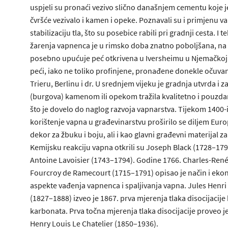
uspjeli su pronaći vezivo slično današnjem cementu koje 
čvršće vezivalo i kamen i opeke. Poznavali su i primjenu v
stabilizaciju tla, što su posebice rabili pri gradnji cesta. I t
žarenja vapnenca je u rimsko doba znatno poboljšana, na
posebno upućuje peć otkrivena u Iversheimu u Njemačkoj.
peći, iako ne toliko profinjene, pronađene donekle očuva
Trieru, Berlinu i dr. U srednjem vijeku je gradnja utvrda i
(burgova) kamenom ili opekom tražila kvalitetno i pouzda
što je dovelo do naglog razvoja vapnarstva. Tijekom 1400-
korištenje vapna u građevinarstvu proširilo se diljem Eur
dekor za žbuku i boju, ali i kao glavni građevni materijal 
Kemijsku reakciju vapna otkrili su Joseph Black (1728–1799
Antoine Lavoisier (1743–1794). Godine 1766. Charles-Ren
Fourcroy de Ramecourt (1715–1791) opisao je način i ek
aspekte vađenja vapnenca i spaljivanja vapna. Jules Henr
(1827–1888) izveo je 1867. prva mjerenja tlaka disocijacije 
karbonata. Prva točna mjerenja tlaka disocijacije proveo j
Henry Louis Le Chatelier (1850–1936).