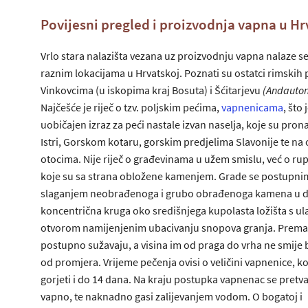
Povijesni pregled i proizvodnja vapna u Hr
Vrlo stara nalazišta vezana uz proizvodnju vapna nalaze s
raznim lokacijama u Hrvatskoj. Poznati su ostatci rimskih 
Vinkovcima (u iskopima kraj Bosuta) i Šćitarjevu
(Andauton
Najčešće je riječ o tzv. poljskim pećima,
vapnenicama
, što 
uobičajen izraz za peći nastale izvan naselja, koje su pron
Istri, Gorskom kotaru, gorskim predjelima Slavonije te na o
otocima. Nije riječ o građevinama u užem smislu, već o ru
koje su sa strana obložene kamenjem. Grade se postupni
slaganjem neobrađenoga i grubo obrađenoga kamena u 
koncentrična kruga oko središnjega kupolasta ložišta s u
otvorom namijenjenim ubacivanju snopova granja. Prema
postupno sužavaju, a visina im od praga do vrha ne smije b
od promjera. Vrijeme pečenja ovisi o veličini vapnenice, k
gorjeti i do 14 dana. Na kraju postupka vapnenac se pretva
vapno, te naknadno gasi zalijevanjem vodom. O bogatoj i