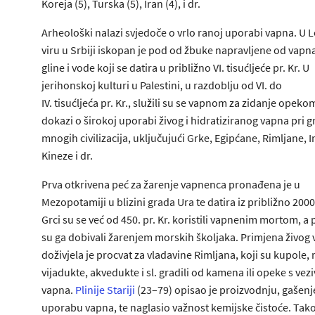
Koreja (5), Turska (5), Iran (4), i dr.
Arheološki nalazi svjedoče o vrlo ranoj uporabi vapna. U
viru u Srbiji iskopan je pod od žbuke napravljene od vapna
gline i vode koji se datira u približno VI. tisućljeće pr. Kr. U
jerihonskoj kulturi u Palestini, u razdoblju od VI. do
IV. tisućljeća pr. Kr., služili su se vapnom za zidanje opeko
dokazi o širokoj uporabi živog i hidratiziranog vapna pri g
mnogih civilizacija, uključujući Grke, Egipćane, Rimljane, I
Kineze i dr.
Prva otkrivena peć za žarenje vapnenca pronađena je u
Mezopotamiji u blizini grada Ura te datira iz približno 2000.
Grci su se već od 450. pr. Kr. koristili vapnenim mortom, 
su ga dobivali žarenjem morskih školjaka. Primjena živog
doživjela je procvat za vladavine Rimljana, koji su kupole,
vijadukte, akvedukte i sl. gradili od kamena ili opeke s ve
vapna.
Plinije Stariji
(23–79) opisao je proizvodnju, gašenje
uporabu vapna, te naglasio važnost kemijske čistoće. Tak