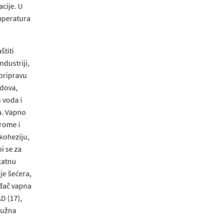
acije. U
emperatura
štiti
ndustriji,
 pripravu
idova,
 voda i
a. Vapno
drome i
koheziju,
i se za
katnu
je šećera,
ođač vapna
AD (17),
 Južna