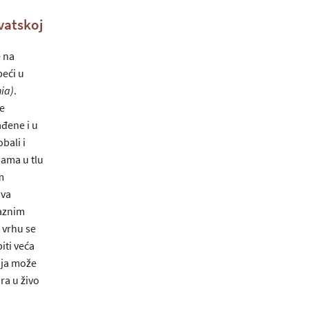
vatskoj
e na
peći u
ia)
.
je
ađene i u
bali i
pama u tlu
m
dva
laznim
 vrhu se
iti veća
oja može
ra u živo