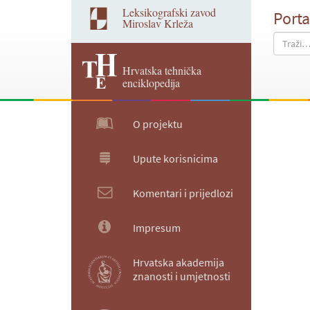
Leksikografski zavod
Porta
Miroslav Krleža
Hrvatska tehnička
enciklopedija
O projektu
Upute korisnicima
Komentari i prijedlozi
Impresum
Hrvatska akademija
znanosti i umjetnosti