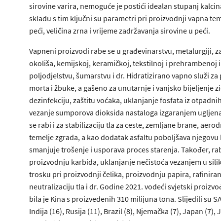
sirovine varira, nemoguće je postići idealan stupanj kalcin
skladu s tim ključni su parametri pri proizvodnji vapna t
peći, veličina zrna i vrijeme zadržavanja sirovine u peći.
Vapneni proizvodi rabe se u građevinarstvu, metalurgiji, za
okoliša, kemijskoj, keramičkoj, tekstilnoj i prehrambenoj i
poljodjelstvu, šumarstvu i dr. Hidratizirano vapno služi za
morta i žbuke, a gašeno za unutarnje i vanjsko bijeljenje z
dezinfekciju, zaštitu voćaka, uklanjanje fosfata iz otpadnih
vezanje sumporova dioksida nastaloga izgaranjem ugljen
se rabi i za stabilizaciju tla za ceste, zemljane brane, aero
temelje zgrada, a kao dodatak asfaltu poboljšava njegovu 
smanjuje trošenje i usporava proces starenja. Također, rab
proizvodnju karbida, uklanjanje nečistoća vezanjem u sili
trosku pri proizvodnji čelika, proizvodnju papira, rafiniran
neutralizaciju tla i dr. Godine 2021. vodeći svjetski proizv
bila je Kina s proizvedenih 310 milijuna tona. Slijedili su S
Indija (16), Rusija (11), Brazil (8), Njemačka (7), Japan (7),