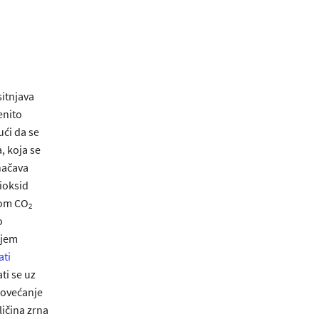
sitnjava
enito
ući da se
a, koja se
načava
dioksid
tkom CO
2
o
njem
ati
ti se uz
povećanje
ičina zrna