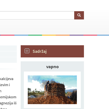
Sadržaj
vapno
kalcijeva
jevim i
h
 kemijskom
gnezija ili
rebne