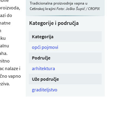
Tradicionalna proizvodnja vapna u
proizvoda,
Cetinskoj krajini
Foto: Joško Šupić / CROPIX
azi do
Kategorije i područja
znatne
m
Kategorija
iku
malnu
opći pojmovi
aha.
Područje
mitno
c nalaze i
arhitektura
lično vapno
Uže područje
eziva.
graditeljstvo