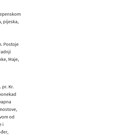
 Lepenskom
, pijeska,
m. Postoje
radnji
nke, Maje,
 pr. Kr.
a ponekad
 vapna
 mostove,
zivom od
 i
ođer,