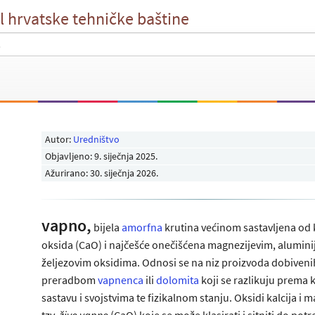
l hrvatske tehničke baštine
Autor:
Uredništvo
Objavljeno:
9. siječnja 2025
.
Ažurirano: 30. siječnja 2026.
vapno,
bijela
amorfna
krutina većinom sastavljena od 
oksida (CaO) i najčešće onečišćena magnezijevim, alumini
željezovim oksidima. Odnosi se na niz proizvoda dobiveni
preradbom
vapnenca
ili
dolomita
koji se razlikuju prema
sastavu i svojstvima te fizikalnom stanju. Oksidi kalcija i ma
tzv.
živo vapno
(CaO) koje se može klasirati i sitniti do pot