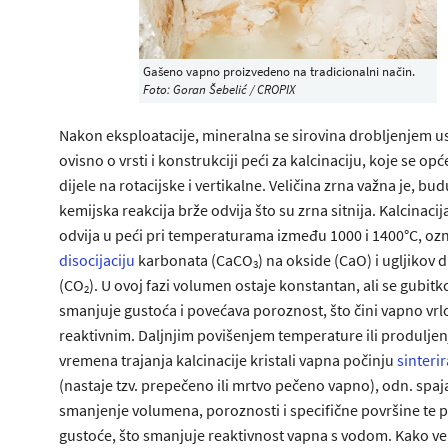
Gašeno vapno proizvedeno na tradicionalni način.
Foto: Goran Šebelić / CROPIX
Nakon eksploatacije, mineralna se sirovina drobljenjem u
ovisno o vrsti i konstrukciji peći za kalcinaciju, koje se opć
dijele na rotacijske i vertikalne. Veličina zrna važna je, bud
kemijska reakcija brže odvija što su zrna sitnija. Kalcinacij
odvija u peći pri temperaturama između 1000 i 1400°C, oz
disocijaciju
karbonata (CaCO
) na okside (CaO) i ugljikov 
3
(CO
). U ovoj fazi volumen ostaje konstantan, ali se gubi
2
smanjuje gustoća i povećava poroznost, što čini vapno vrl
reaktivnim. Daljnjim povišenjem temperature ili produlje
vremena trajanja kalcinacije kristali vapna počinju
sinterir
(nastaje tzv. prepečeno ili mrtvo pečeno vapno), odn. spaja
smanjenje volumena, poroznosti i specifične površine te 
gustoće, što smanjuje reaktivnost vapna s vodom. Kako vel