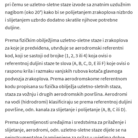
pri čemu se uzletno-sletne staze izvode sa znatnim uzdužnim
nagibom (oko 20°) kako bi se polijetanjem zrakoplova nizbrdo
i slijetanjem uzbrdo dodatno skratile njihove potrebne
duljine.
Prema fizičkim obilježjima uzletno-sletne staze i zrakoplova
za koje je predviđena, utvrđuje se aerodromski referentni
kod, koji se sastoji od brojke (1, 2, 3 ili 4) koja ovisi o
referentnoj duljini staze te slova (A, B, C, D, E ili F) koje ovisi o
rasponu krila i razmaku vanjskih rubova kotača glavnoga
podvozja zrakoplova. Prema aerodromskome referentnom
kodu propisana su fizička obilježja uzletno-sletnih staza,
staza za vožnju i drugih aerodromskih površina. Aerodromi
na vodi (hidrodromi) klasificiraju se prema referentnoj duljini
površine, odn. kanala za slijetanje i polijetanje (A, B, C ili D).
Prema opremljenosti uređajima i sredstvima za prilaženje i
slijetanje, aerodromi, odn. uzletno-sletne staze dijele se na
neinstrumentalne (namijenjene za prilaz u uvjetima dobre