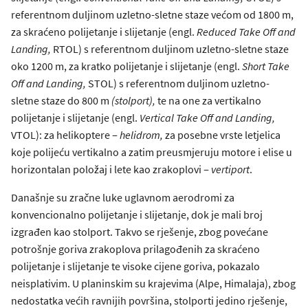
referentnom duljinom uzletno-sletne staze većom od 1800 m,
za skraćeno polijetanje i slijetanje (engl.
Reduced Take Off and
Landing,
RTOL) s referentnom duljinom uzletno-sletne staze
oko 1200 m, za kratko polijetanje i slijetanje (engl.
Short Take
Off and Landing,
STOL) s referentnom duljinom uzletno-
sletne staze do 800 m
(stolport),
te na one za vertikalno
polijetanje i slijetanje (engl.
Vertical Take Off and Landing,
VTOL): za helikoptere ‒
helidrom,
za posebne vrste letjelica
koje polijeću vertikalno a zatim preusmjeruju motore i elise u
horizontalan položaj i lete kao zrakoplovi ‒
vertiport
.
Današnje su zračne luke uglavnom aerodromi za
konvencionalno polijetanje i slijetanje, dok je mali broj
izgrađen kao stolport. Takvo se rješenje, zbog povećane
potrošnje goriva zrakoplova prilagođenih za skraćeno
polijetanje i slijetanje te visoke cijene goriva, pokazalo
neisplativim. U planinskim su krajevima (Alpe, Himalaja), zbog
nedostatka većih ravnijih površina, stolporti jedino rješenje,