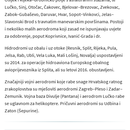
Lučko, Sinj, Otočac, Čakovec, Bjelovar‒Brezovac, Zvekovac,
Zabok‒Gubaševo, Daruvar, Hvar, Sopot‒Vinkovci, Jelas‒
Slavonski Brod s travnatim manevarskim površinama. Postoji
i nekoliko malih aerodroma koji zasad ne ispunjavaju uvjete
za odobrenje, poput Koprivnice, Ivanić-Grada i dr.
Hidrodromi uz obalu i uz otoke (Resnik, Split, Rijeka, Pula,
Jelsa, Rab, Ubli, Vela Luka, Mali Lošinj, Novalja) uspostavljeni
su 2014. za operacije hidroaviona Europskog obalnog
avioprijevoznika iz Splita, ali su letovi 2016. obustavljeni.
Značajniji vojni aerodromi koje rabe snage Hrvatskog ratnog
zrakoplovstva su mješoviti aerodromi Zagreb‒Pleso i Zadar‒
Zemunik. Vojna baza Divulje (Pantana) i aerodrom Lučko rabe
se uglavnom za helikoptere. Pričuvni aerodromi su Udbina i
Zaton (Šepurine).