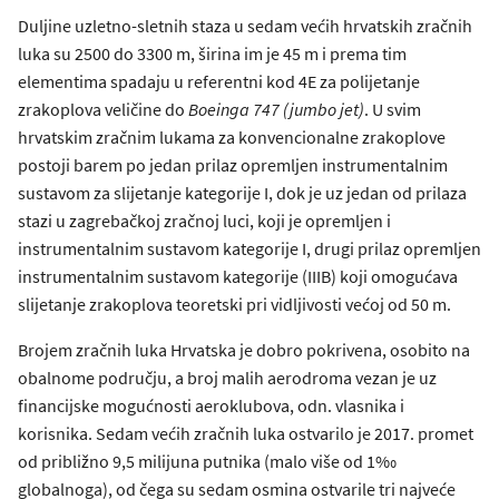
Duljine uzletno-sletnih staza u sedam većih hrvatskih zračnih
luka su 2500 do 3300 m, širina im je 45 m i prema tim
elementima spadaju u referentni kod 4E za polijetanje
zrakoplova veličine do
Boeinga 747 (jumbo jet)
. U svim
hrvatskim zračnim lukama za konvencionalne zrakoplove
postoji barem po jedan prilaz opremljen instrumentalnim
sustavom za slijetanje kategorije I, dok je uz jedan od prilaza
stazi u zagrebačkoj zračnoj luci, koji je opremljen i
instrumentalnim sustavom kategorije I, drugi prilaz opremljen
instrumentalnim sustavom kategorije (IIIB) koji omogućava
slijetanje zrakoplova teoretski pri vidljivosti većoj od 50 m.
Brojem zračnih luka Hrvatska je dobro pokrivena, osobito na
obalnome području, a broj malih aerodroma vezan je uz
financijske mogućnosti aeroklubova, odn. vlasnika i
korisnika. Sedam većih zračnih luka ostvarilo je 2017. promet
od približno 9,5 milijuna putnika (malo više od 1‰
globalnoga), od čega su sedam osmina ostvarile tri najveće