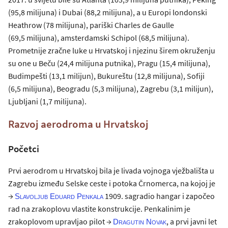
(95,8 milijuna) i Dubai (88,2 milijuna), a u Europi londonski
Heathrow (78 milijuna), pariški Charles de Gaulle
(69,5 milijuna), amsterdamski Schipol (68,5 milijuna).
Prometnije zračne luke u Hrvatskoj i njezinu širem okruženju
su one u Beču (24,4 milijuna putnika), Pragu (15,4 milijuna),
Budimpešti (13,1 milijun), Bukureštu (12,8 milijuna), Sofiji
(6,5 milijuna), Beogradu (5,3 milijuna), Zagrebu (3,1 milijun),
Ljubljani (1,7 milijuna).
Razvoj aerodroma u Hrvatskoj
Početci
Prvi aerodrom u Hrvatskoj bila je livada vojnoga vježbališta u
Zagrebu između Selske ceste i potoka Črnomerca, na kojoj je
→
1909. sagradio hangar i započeo
Slavoljub Eduard Penkala
rad na zrakoplovu vlastite konstrukcije. Penkalinim je
zrakoplovom upravljao pilot →
, a prvi javni let
Dragutin Novak