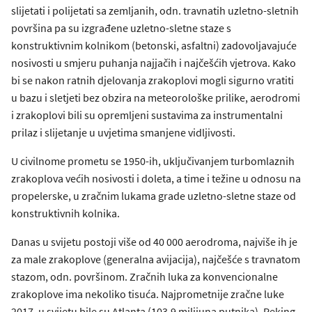
slijetati i polijetati sa zemljanih, odn. travnatih uzletno-sletnih
površina pa su izgrađene uzletno-sletne staze s
konstruktivnim kolnikom (betonski, asfaltni) zadovoljavajuće
nosivosti u smjeru puhanja najjačih i najčešćih vjetrova. Kako
bi se nakon ratnih djelovanja zrakoplovi mogli sigurno vratiti
u bazu i sletjeti bez obzira na meteorološke prilike, aerodromi
i zrakoplovi bili su opremljeni sustavima za instrumentalni
prilaz i slijetanje u uvjetima smanjene vidljivosti.
U civilnome prometu se 1950-ih, uključivanjem turbomlaznih
zrakoplova većih nosivosti i doleta, a time i težine u odnosu na
propelerske, u zračnim lukama grade uzletno-sletne staze od
konstruktivnih kolnika.
Danas u svijetu postoji više od 40 000 aerodroma, najviše ih je
za male zrakoplove (generalna avijacija), najčešće s travnatom
stazom, odn. površinom. Zračnih luka za konvencionalne
zrakoplove ima nekoliko tisuća. Najprometnije zračne luke
2017. u svijetu bile su Atlanta (103,9 milijuna putnika), Peking