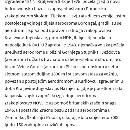
izgrađene 1917., Kraljevina SHS je 1925. počela graditi novu
hidroavionsku bazu sa zapovjedništvom i Pomorsko-
zrakoplovnom školom. Tijekom II. svj. rata diljem zemlje, osim
postojećeg vojnoga dijela aerodroma Borongaj, gradili su se
aerodromi, isprva pod upravom ratnoga zrakoplovstva
Kraljevine Jugoslavije, potom NDH, Italije i Njemačke, te
naposljetku NOVJ. U Zagrebu je 1943. njemačka vojska počela
uređivati aerodrome u blizini Gornjega Stupnika i Ježdovca
(aerodrom Lučko) s travnatom uzletno-sletnom stazom, te u
blizini Velike Gorice (aerodrom Pleso) s betonskom uzletno-
sletnom stazom duljine 1800 m i sustavom staza za vožnju,
povezan s postojećim aerodromom u Kurilovcu izgrađenim u
doba Kraljevine Jugoslavije. Na mjestu gdje je početkom rata
talijanska vojska započela izgradnju aerodroma,
zrakoplovstvo NOVJ je uz pomoć britanskih zračnih snaga
1945. uspostavilo Zračnu bazu Zadar s aerodromima u
Zemuniku, Škabrnji i Prkosu, u kojoj je bilo smješteno 7000
ljudi i 150 zrakoplova različitih tipova.