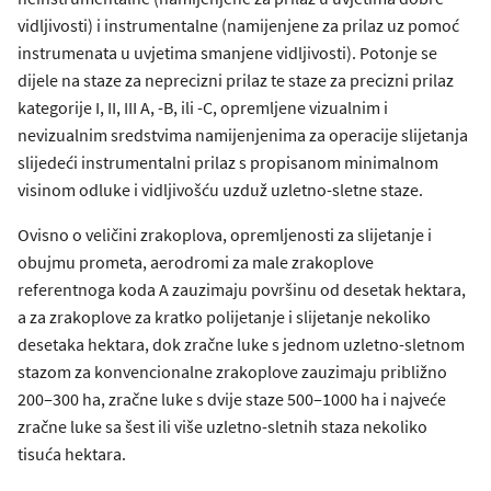
vidljivosti) i instrumentalne (namijenjene za prilaz uz pomoć
instrumenata u uvjetima smanjene vidljivosti). Potonje se
dijele na staze za neprecizni prilaz te staze za precizni prilaz
kategorije I, II, III A, -B, ili -C, opremljene vizualnim i
nevizualnim sredstvima namijenjenima za operacije slijetanja
slijedeći instrumentalni prilaz s propisanom minimalnom
visinom odluke i vidljivošću uzduž uzletno-sletne staze.
Ovisno o veličini zrakoplova, opremljenosti za slijetanje i
obujmu prometa, aerodromi za male zrakoplove
referentnoga koda A zauzimaju površinu od desetak hektara,
a za zrakoplove za kratko polijetanje i slijetanje nekoliko
desetaka hektara, dok zračne luke s jednom uzletno-sletnom
stazom za konvencionalne zrakoplove zauzimaju približno
200‒300 ha, zračne luke s dvije staze 500‒1000 ha i najveće
zračne luke sa šest ili više uzletno-sletnih staza nekoliko
tisuća hektara.