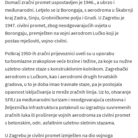
Domaći zračni promet uspostavljen je 1946., a ubrzo i
međunarodni. Letjelo se iz Borongaja, s aerodroma u Škabrnji
kraj Zadra, Sinju, Grobničkome polju i Grudi. U Zagrebu je
1947. civilni promet, zbog neodgovarajućih uvjeta u
Borongaju, premješten na vojni aerodrom Lučko koji je
postao mješoviti, vojno-civilni.
Potkraj 1950-ih zračni prijevoznici uveli su u uporabu
turbomlazne zrakoplove veće brzine i težine, za koje su nužne
uzletno-sletne staze s konstruktivnim kolnikom. Zagrebački
aerodrom u Lučkom, kao i aerodromi drugih hrvatskih
gradova, u to je doba imao travnate staze, pa je postojala
opasnost isključivanja iz mreže zračnih linija. Uz to, otvaranje
SFRJ za međunarodni turizam i neodgovarajuća cestovna i
željeznička infrastruktura potaknuli su izgradnju suvremenih
zračnih luka ili proširenje vojnih aerodroma za civilni promet
s betonskim, odn. asfaltnim uzletno-sletnim stazama.
U Zagrebu je civilni promet izmješten na dio vojnoga