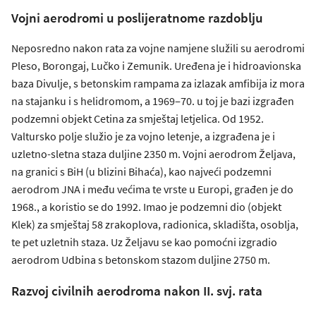
Vojni aerodromi u poslijeratnome razdoblju
Neposredno nakon rata za vojne namjene služili su aerodromi
Pleso, Borongaj, Lučko i Zemunik. Uređena je i hidroavionska
baza Divulje, s betonskim rampama za izlazak amfibija iz mora
na stajanku i s helidromom, a 1969‒70. u toj je bazi izgrađen
podzemni objekt Cetina za smještaj letjelica. Od 1952.
Valtursko polje služio je za vojno letenje, a izgrađena je i
uzletno-sletna staza duljine 2350 m. Vojni aerodrom Željava,
na granici s BiH (u blizini Bihaća), kao najveći podzemni
aerodrom JNA i među većima te vrste u Europi, građen je do
1968., a koristio se do 1992. Imao je podzemni dio (objekt
Klek) za smještaj 58 zrakoplova, radionica, skladišta, osoblja,
te pet uzletnih staza. Uz Željavu se kao pomoćni izgradio
aerodrom Udbina s betonskom stazom duljine 2750 m.
Razvoj civilnih aerodroma nakon II. svj. rata