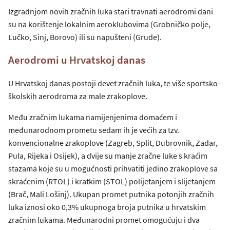
Izgradnjom novih zračnih luka stari travnati aerodromi dani
su na korištenje lokalnim aeroklubovima (Grobničko polje,
Lučko, Sinj, Borovo) ili su napušteni (Grude).
Aerodromi u Hrvatskoj danas
U Hrvatskoj danas postoji devet zračnih luka, te više sportsko-
školskih aerodroma za male zrakoplove.
Među zračnim lukama namijenjenima domaćem i
međunarodnom prometu sedam ih je većih za tzv.
konvencionalne zrakoplove (Zagreb, Split, Dubrovnik, Zadar,
Pula, Rijeka i Osijek), a dvije su manje zračne luke s kraćim
stazama koje su u mogućnosti prihvatiti jedino zrakoplove sa
skraćenim (RTOL) i kratkim (STOL) polijetanjem i slijetanjem
(Brač, Mali Lošinj). Ukupan promet putnika potonjih zračnih
luka iznosi oko 0,3% ukupnoga broja putnika u hrvatskim
zračnim lukama. Međunarodni promet omogućuju i dva