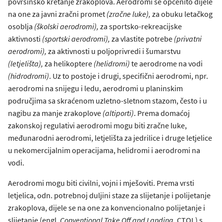
površinsko kretanje zrakoplova. Aerodromi se općenito dijele
na one za javni zračni promet
(zračne luke),
za obuku letačkog
osoblja
(školski aerodromi),
za sportsko-rekreacijske
aktivnosti
(sportski aerodromi),
za vlastite potrebe
(privatni
aerodromi),
za aktivnosti u poljoprivredi i šumarstvu
(letjelišta),
za helikoptere
(helidromi)
te aerodrome na vodi
(hidrodromi)
. Uz to postoje i drugi, specifični aerodromi, npr.
aerodromi na snijegu i ledu, aerodromi u planinskim
područjima sa skraćenom uzletno-sletnom stazom, često i u
nagibu za manje zrakoplove
(altiporti)
. Prema domaćoj
zakonskoj regulativi aerodromi mogu biti zračne luke,
međunarodni aerodromi, letjelišta za jedrilice i druge letjelice
u nekomercijalnim operacijama, helidromi i aerodromi na
vodi.
Aerodromi mogu biti civilni, vojni i mješoviti. Prema vrsti
letjelica, odn. potrebnoj duljini staze za slijetanje i polijetanje
zrakoplova, dijele se na one za konvencionalno polijetanje i
slijetanje (engl.
Conventional Take Off and Landing,
CTOL) s