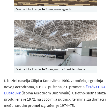
Zračna luka Franjo Tuđman, nova zgrada
Zračna luka Franjo Tuđman, unutrašnjost terminala
U blizini naselja Čilipi u Konavlima 1960. započela je gradnja
novog aerodroma, a 1962. puštena je u promet →
Zračna luka
(isprva Aerodrom Dubrovnik). Uzletno-sletna staza
Dubrovnik
produljena je 1972. na 3300 m, a putnički terminal za domaći i
međunarodni promet izgrađen je 1974‒75.