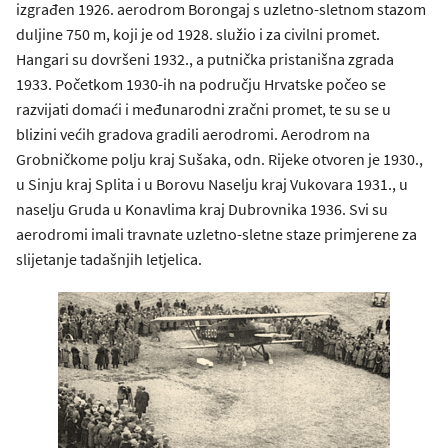
izgrađen 1926. aerodrom Borongaj s uzletno-sletnom stazom
duljine 750 m, koji je od 1928. služio i za civilni promet.
Hangari su dovršeni 1932., a putnička pristanišna zgrada
1933. Početkom 1930-ih na području Hrvatske počeo se
razvijati domaći i međunarodni zračni promet, te su se u
blizini većih gradova gradili aerodromi. Aerodrom na
Grobničkome polju kraj Sušaka, odn. Rijeke otvoren je 1930.,
u Sinju kraj Splita i u Borovu Naselju kraj Vukovara 1931., u
naselju Gruda u Konavlima kraj Dubrovnika 1936. Svi su
aerodromi imali travnate uzletno-sletne staze primjerene za
slijetanje tadašnjih letjelica.