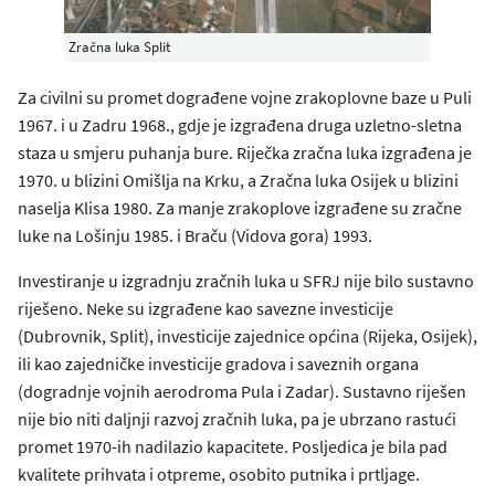
Zračna luka Split
Za civilni su promet dograđene vojne zrakoplovne baze u Puli
1967. i u Zadru 1968., gdje je izgrađena druga uzletno-sletna
staza u smjeru puhanja bure. Riječka zračna luka izgrađena je
1970. u blizini Omišlja na Krku, a Zračna luka Osijek u blizini
naselja Klisa 1980. Za manje zrakoplove izgrađene su zračne
luke na Lošinju 1985. i Braču (Vidova gora) 1993.
Investiranje u izgradnju zračnih luka u SFRJ nije bilo sustavno
riješeno. Neke su izgrađene kao savezne investicije
(Dubrovnik, Split), investicije zajednice općina (Rijeka, Osijek),
ili kao zajedničke investicije gradova i saveznih organa
(dogradnje vojnih aerodroma Pula i Zadar). Sustavno riješen
nije bio niti daljnji razvoj zračnih luka, pa je ubrzano rastući
promet 1970-ih nadilazio kapacitete. Posljedica je bila pad
kvalitete prihvata i otpreme, osobito putnika i prtljage.