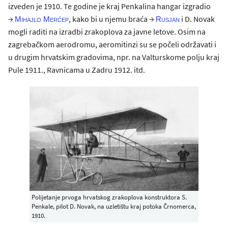
izveden je 1910. Te godine je kraj Penkalina hangar izgradio
→
, kako bi u njemu braća →
i D. Novak
Mihajlo Merćep
Rusjan
mogli raditi na izradbi zrakoplova za javne letove. Osim na
zagrebačkom aerodromu, aeromitinzi su se počeli održavati i
u drugim hrvatskim gradovima, npr. na Valturskome polju kraj
Pule 1911., Ravnicama u Zadru 1912. itd.
Polijetanje prvoga hrvatskog zrakoplova konstruktora S.
Penkale, pilot D. Novak, na uzletištu kraj potoka Črnomerca,
1910.