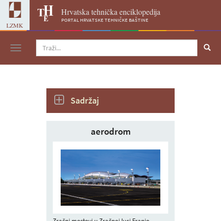
Hrvatska tehnička enciklopedija
portal hrvatske tehničke baštine
LZMK
Navigacija
Sadržaj
aerodrom
Zračni mostovi u Zračnoj luci Franjo