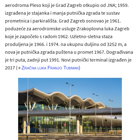
aerodroma Pleso koji je Grad Zagreb otkupio od JNA; 1959.
izgrađena je stajanka i manja putnička zgrada te sustav
prometnica i parkirališta. Grad Zagreb osnovao je 1961.
poduzeće za aerodromske usluge Zrakoplovna luka Zagreb
koje je započelo s radom 1962. Uzletno-sletna staza
produljena je 1966. i 1974. na ukupnu duljinu od 3252 m, a
nova je putnička zgrada puštena u promet 1967. Dograđivana
je tri puta, zadnji put 1991. Novi putnički terminal izgrađen je
2017 (→
)
Zračna luka Franjo Tuđman