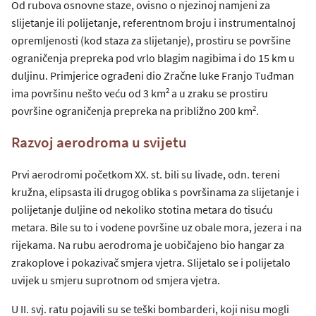
Od rubova osnovne staze, ovisno o njezinoj namjeni za
slijetanje ili polijetanje, referentnom broju i instrumentalnoj
opremljenosti (kod staza za slijetanje), prostiru se površine
ograničenja prepreka pod vrlo blagim nagibima i do 15 km u
duljinu. Primjerice ograđeni dio Zračne luke Franjo Tuđman
2
ima površinu nešto veću od 3 km
a u zraku se prostiru
2
površine ograničenja prepreka na približno 200 km
.
Razvoj aerodroma u svijetu
Prvi aerodromi početkom XX. st. bili su livade, odn. tereni
kružna, elipsasta ili drugog oblika s površinama za slijetanje i
polijetanje duljine od nekoliko stotina metara do tisuću
metara. Bile su to i vodene površine uz obale mora, jezera i na
rijekama. Na rubu aerodroma je uobičajeno bio hangar za
zrakoplove i pokazivač smjera vjetra. Slijetalo se i polijetalo
uvijek u smjeru suprotnom od smjera vjetra.
U II. svj. ratu pojavili su se teški bombarderi, koji nisu mogli