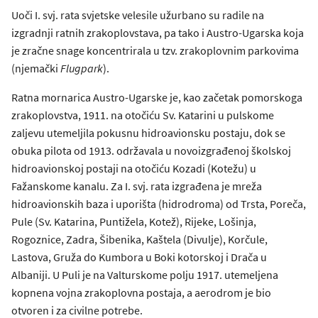
Uoči I. svj. rata svjetske velesile užurbano su radile na
izgradnji ratnih zrakoplovstava, pa tako i Austro-Ugarska koja
je zračne snage koncentrirala u tzv. zrakoplovnim parkovima
(njemački
Flugpark
).
Ratna mornarica Austro-Ugarske je, kao začetak pomorskoga
zrakoplovstva, 1911. na otočiću Sv. Katarini u pulskome
zaljevu utemeljila pokusnu hidroavionsku postaju, dok se
obuka pilota od 1913. održavala u novoizgrađenoj školskoj
hidroavionskoj postaji na otočiću Kozadi (Kotežu) u
Fažanskome kanalu. Za I. svj. rata izgrađena je mreža
hidroavionskih baza i uporišta (hidrodroma) od Trsta, Poreča,
Pule (Sv. Katarina, Puntižela, Kotež), Rijeke, Lošinja,
Rogoznice, Zadra, Šibenika, Kaštela (Divulje), Korčule,
Lastova, Gruža do Kumbora u Boki kotorskoj i Drača u
Albaniji. U Puli je na Valturskome polju 1917. utemeljena
kopnena vojna zrakoplovna postaja, a aerodrom je bio
otvoren i za civilne potrebe.