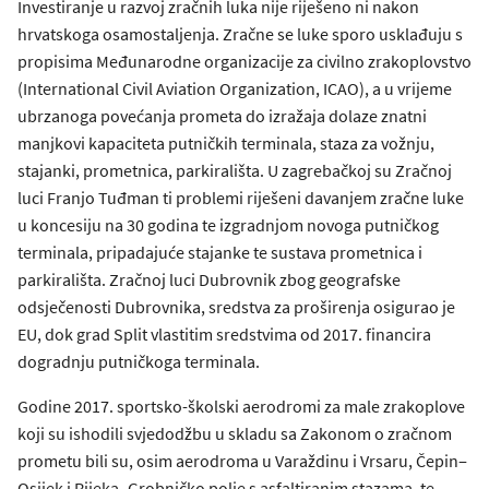
Investiranje u razvoj zračnih luka nije riješeno ni nakon
hrvatskoga osamostaljenja. Zračne se luke sporo usklađuju s
propisima Međunarodne organizacije za civilno zrakoplovstvo
(International Civil Aviation Organization, ICAO), a u vrijeme
ubrzanoga povećanja prometa do izražaja dolaze znatni
manjkovi kapaciteta putničkih terminala, staza za vožnju,
stajanki, prometnica, parkirališta. U zagrebačkoj su Zračnoj
luci Franjo Tuđman ti problemi riješeni davanjem zračne luke
u koncesiju na 30 godina te izgradnjom novoga putničkog
terminala, pripadajuće stajanke te sustava prometnica i
parkirališta. Zračnoj luci Dubrovnik zbog geografske
odsječenosti Dubrovnika, sredstva za proširenja osigurao je
EU, dok grad Split vlastitim sredstvima od 2017. financira
dogradnju putničkoga terminala.
Godine 2017. sportsko-školski aerodromi za male zrakoplove
koji su ishodili svjedodžbu u skladu sa Zakonom o zračnom
prometu bili su, osim aerodroma u Varaždinu i Vrsaru, Čepin‒
Osijek i Rijeka‒Grobničko polje s asfaltiranim stazama, te