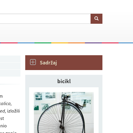
Sadržaj
bicikl
om
kalica,
ped,
izložili
est
onio
 se gonio