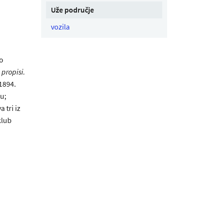
Uže područje
vozila
o
 propisi
.
 1894.
u;
 tri iz
klub