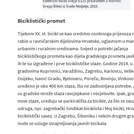
Električni bicikl
Greyp G12S
proizveden u tvornici
Greyp Bikes iz Svete Nedjelje, 2015.
Biciklistički promet
Tijekom XX. st. bicikl se kao sredstvo osobnoga prijevoza 
rabio u ravničarskim dijelovima Hrvatske, uglavnom u ma
urbanim i ruralnim sredinama. Svijest o potrebi jačanja
biciklističkoga prometa kao dijela gradskoga prometa javil
ih te su izgrađene i prve biciklističke staze. Godine 2014. u
gradovima Koprivnici, Varaždinu, Zagrebu, Karlovcu, Veliko
Osijeku, Ivanić-Gradu, Bjelovaru, Poreču, Rovinju, Vinkovci
uređeno je oko 400 km staza, što ne zadovoljava potrebe, 
su gradske mreže staza rascjepkane i necjelovite. Ipak, gr
nove staze, uređuju se parkirališta za bicikle, za što se zau
udruga, npr. zagrebački Sindikat biciklista i Moj bicikl, Hrv
biciklistički savez. U Zagrebu, Šibeniku i nekim drugim g
nude se usluge iznajmljivanja javnih bicikala.