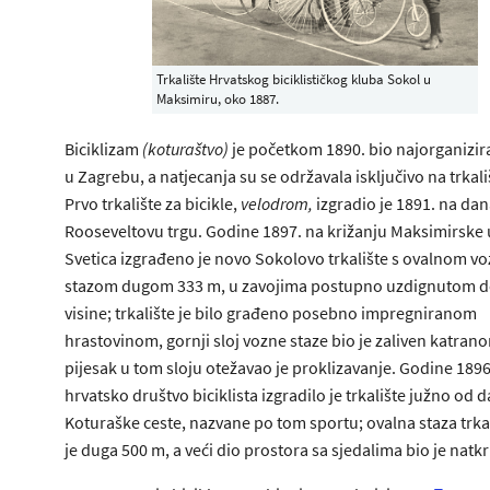
Trkalište Hrvatskog biciklističkog kluba Sokol u
Maksimiru, oko 1887.
Biciklizam
(koturaštvo)
je početkom 1890. bio najorganizira
u Zagrebu, a natjecanja su se održavala isključivo na trkal
Prvo trkalište za bicikle,
velodrom,
izgradio je 1891. na da
Rooseveltovu trgu. Godine 1897. na križanju Maksimirske u
Svetica izgrađeno je novo Sokolovo trkalište s ovalnom 
stazom dugom 333 m, u zavojima postupno uzdignutom d
visine; trkalište je bilo građeno posebno impregniranom
hrastovinom, gornji sloj vozne staze bio je zaliven katrano
pijesak u tom sloju otežavao je proklizavanje. Godine 1896
hrvatsko društvo biciklista izgradilo je trkalište južno od 
Koturaške ceste, nazvane po tom sportu; ovalna staza trkal
je duga 500 m, a veći dio prostora sa sjedalima bio je natkr