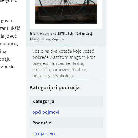
trgovac
tar Lukšić
Bicikl
Pauk,
oko 1875., Tehnički muzej
ila je već
Nikola Tesla, Zagreb
Samoboru,
Vozlo na dva kotača koje vozač
ina.
pokreće vlastitom snagom; kroz
obaju
povijest nazivao se i kotur,
v. niski
koturača, samovoz, trkalica,
brzonoga, dvokolica.
Kategorije i područja
Kategorija
opći pojmovi
Područje
strojarstvo