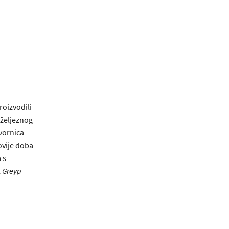
roizvodili
a željeznog
vornica
ovije doba
 s
l
Greyp