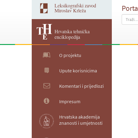
Leksikografski zavod
Porta
Miroslav Krleža
Hrvatska tehnička
enciklopedija
O projektu
Upute korisnicima
Komentari i prijedlozi
Impresum
Hrvatska akademija
znanosti i umjetnosti