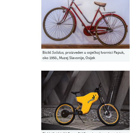
Bicikl
Solidus,
proizveden u osječkoj tvornici Papuk,
oko 1950., Muzej Slavonije, Osijek