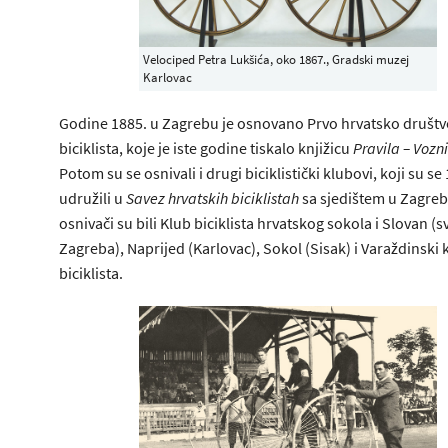
Velociped Petra Lukšića, oko 1867., Gradski muzej
Karlovac
Godine 1885. u Zagrebu je osnovano Prvo hrvatsko društv
biciklista, koje je iste godine tiskalo knjižicu
Pravila
–
Vozni
Potom su se osnivali i drugi biciklistički klubovi, koji su se
udružili u
Savez hrvatskih biciklistah
sa sjedištem u Zagreb
osnivači su bili Klub biciklista hrvatskog sokola i Slovan (sva
Zagreba), Naprijed (Karlovac), Sokol (Sisak) i Varaždinski 
biciklista.