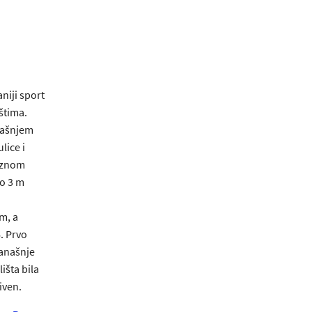
niji sport
ištima.
našnjem
lice i
voznom
o 3 m
m, a
. Prvo
današnje
išta bila
iven.