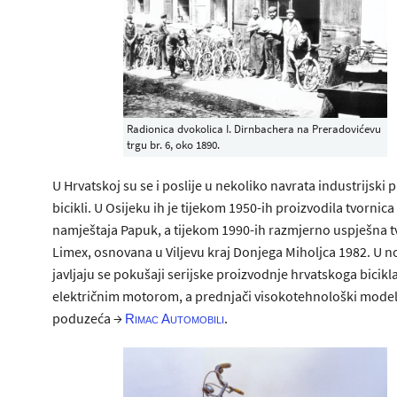
Radionica dvokolica I. Dirnbachera na Preradovićevu
trgu br. 6, oko 1890.
U Hrvatskoj su se i poslije u nekoliko navrata industrijski p
bicikli. U Osijeku ih je tijekom 1950-ih proizvodila tvornic
namještaja Papuk, a tijekom 1990-ih razmjerno uspješna t
Limex, osnovana u Viljevu kraj Donjega Miholjca 1982. U n
javljaju se pokušaji serijske proizvodnje hrvatskoga bicikla
električnim motorom, a prednjači visokotehnološki mode
poduzeća →
.
Rimac Automobili