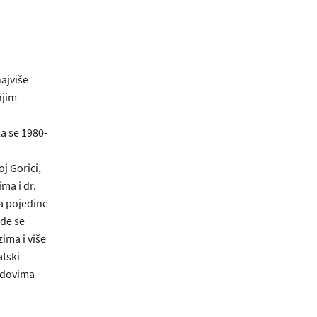
najviše
njim
a se 1980-
j Gorici,
ma i dr.
a pojedine
ade se
zima i više
atski
radovima