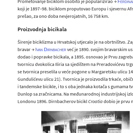
Prometovanje biciklom osobito je popularizirao →
Ferdina
koji je 1897
–
98. biciklom proputovao Europu i sjevernu Afr
prešao, za ono doba nevjerojatnih, 16 758 km.
Proizvodnja bicikala
Širenje biciklizma u Hrvatskoj utjecalo je na obrtništvo. Z
bravar →
već je 1890. svojim bravarskim u
Ivan Dirnbacher
dodao i popravke bicikala, a 1895. osnovao je Prvu zagre
tvornicu dvokolica Iliria sa sjedištem na Preradovićevu trgu
se tvornica preselila u veće pogone u Margaretsku ulicu 14
Gundulićevu ulicu 21). Tvornica je proizvodila trkaće, obi
i tandemske bicikle, i to s oba jednaka kotača s gumama t
Dunlop sa zračnicama. Na međunarodnoj industrijskoj izl
Londonu 1896. Dirnbacherov bicikl
Croatia
dobio je prvu 