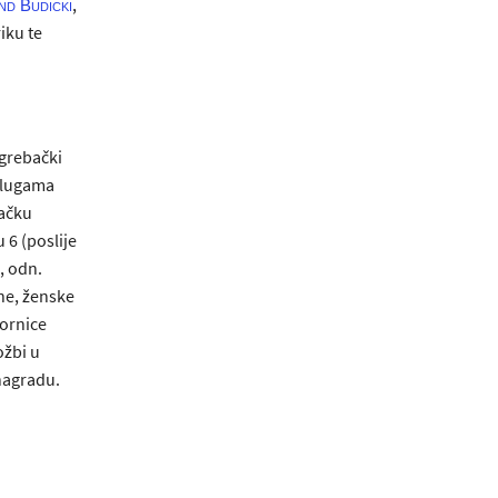
,
nd Budicki
iku te
agrebački
slugama
bačku
 6 (poslije
, odn.
čne, ženske
vornice
ožbi u
nagradu.