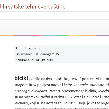
l hrvatske tehničke baštine
Autor:
Uredništvo
Objavljeno:
6. studenoga 2015
.
Ažurirano: 25. ožujka 2019.
bicikl,
vozilo na dva kotača koje vozač pokreće vlastit
snagom; kroz povijest naziva i
kotur, koturača, samovoz, tr
brzonoga, dvokolica
.
Preteču suvremenoga bicikla,
veloci
su na Svjetskoj izložbi u Parizu 1867. otac i sin Pierre i Ern
Michaux, koji su na dotadašnju
drezinu,
koju je vozač pog
odgurivanjem od tla, postavili ekscentrične pedale kojima