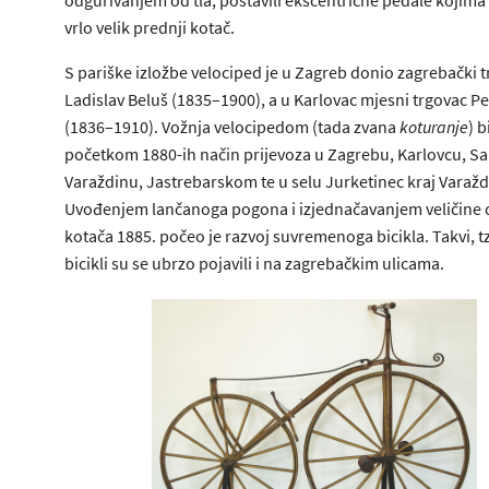
vrlo velik prednji kotač.
S pariške izložbe velociped je u Zagreb donio zagrebački 
Ladislav Beluš (1835–1900), a u Karlovac mjesni trgovac Pe
(1836–1910). Vožnja velocipedom (tada zvana
koturanje
) b
početkom 1880-ih način prijevoza u Zagrebu, Karlovcu, 
Varaždinu, Jastrebarskom te u selu Jurketinec kraj Varažd
Uvođenjem lančanoga pogona i izjednačavanjem veličine 
kotača 1885. počeo je razvoj suvremenoga bicikla. Takvi, tz
bicikli su se ubrzo pojavili i na zagrebačkim ulicama.