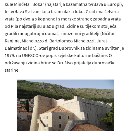
kule Minčeta i Bokar (najstarija kazamatna tvrđava u Europi),
te tvrđava Sv. Ivan, koja brani ulaz u luku. Grad ima četvera
vrata (po dvoja s kopnene i s morske strane); zapadna vrata
od Pila najstariji su ulaz u grad. Zidine su tijekom stoljeća
gradili mnogobrojni domaći i inozemni graditelji (Nićifor
Ranjina, Michelozzo di Bartolomeo Michelozzi, Juraj
Dalmatinac i dr.). Stari grad Dubrovnik sa zidinama uvršten je
1979. na UNESCO-ov popis svjetske kulturne baštine. O
održavanju zidina brine se Društvo prijatelja dubrovačke
starine.