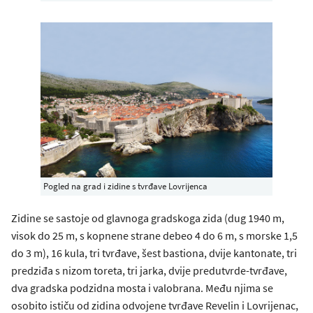
Pogled na grad i zidine s tvrđave Lovrijenca
Zidine se sastoje od glavnoga gradskoga zida (dug 1940 m,
visok do 25 m, s kopnene strane debeo 4 do 6 m, s morske 1,5
do 3 m), 16 kula, tri tvrđave, šest bastiona, dvije kantonate, tri
predziđa s nizom toreta, tri jarka, dvije predutvrde-tvrđave,
dva gradska podzidna mosta i valobrana. Među njima se
osobito ističu od zidina odvojene tvrđave Revelin i Lovrijenac,