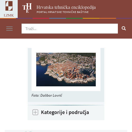
Hrvatska tehnička enciklopedija
portal hrvatske tehničke baštine
LZMK
Navigacija
Foto: Dalibor Lovrić
Kategorije i područja