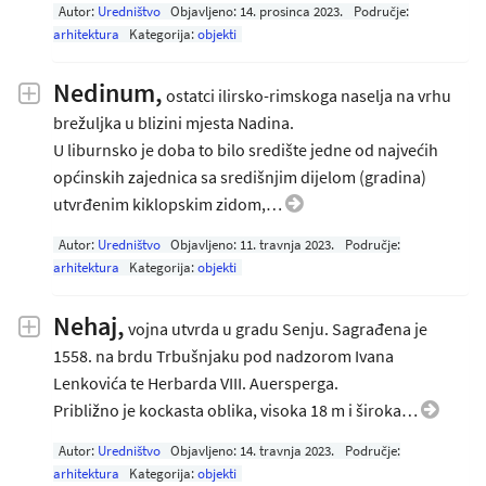
Autor:
Uredništvo
Objavljeno:
14. prosinca 2023
.
Područje:
arhitektura
Kategorija:
objekti
Nedinum,
ostatci ilirsko-rimskoga naselja na vrhu
brežuljka u blizini mjesta Nadina.
U liburnsko je doba to bilo središte jedne od najvećih
općinskih zajednica sa središnjim dijelom (gradina)
utvrđenim kiklopskim zidom,…
Autor:
Uredništvo
Objavljeno:
11. travnja 2023
.
Područje:
arhitektura
Kategorija:
objekti
Nehaj,
vojna utvrda u gradu Senju. Sagrađena je
1558. na brdu Trbušnjaku pod nadzorom Ivana
Lenkovića te Herbarda VIII. Auersperga.
Približno je kockasta oblika, visoka 18 m i široka…
Autor:
Uredništvo
Objavljeno:
14. travnja 2023
.
Područje:
arhitektura
Kategorija:
objekti