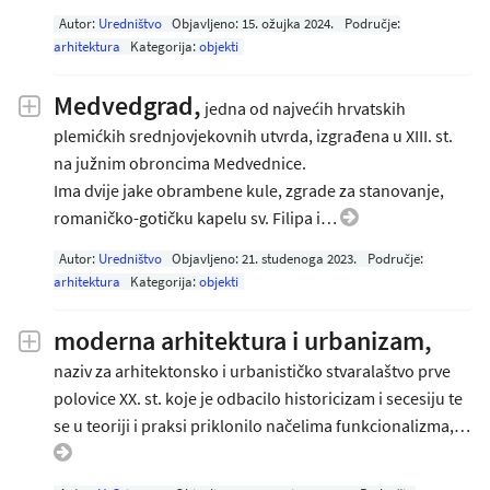
Autor:
Uredništvo
Objavljeno:
15. ožujka 2024
.
Područje:
arhitektura
Kategorija:
objekti
Medvedgrad,
jedna od najvećih hrvatskih
plemićkih srednjovjekovnih utvrda, izgrađena u XIII. st.
na južnim obroncima Medvednice.
Ima dvije jake obrambene kule, zgrade za stanovanje,
romaničko-gotičku kapelu sv. Filipa i…
Autor:
Uredništvo
Objavljeno:
21. studenoga 2023
.
Područje:
arhitektura
Kategorija:
objekti
moderna arhitektura i urbanizam,
naziv za arhitektonsko i urbanističko stvaralaštvo prve
polovice XX. st. koje je odbacilo historicizam i secesiju te
se u teoriji i praksi priklonilo načelima funkcionalizma,…