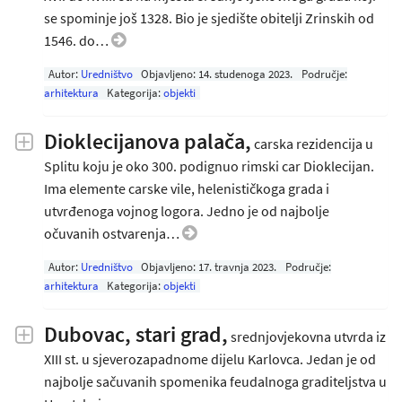
se spominje još 1328. Bio je sjedište obitelji Zrinskih od
1546. do…
Autor:
Uredništvo
Objavljeno:
14. studenoga 2023
.
Područje:
arhitektura
Kategorija:
objekti
Dioklecijanova palača,
carska rezidencija u
Splitu koju je oko 300. podignuo rimski car Dioklecijan.
Ima elemente carske vile, helenističkoga grada i
utvrđenoga vojnog logora. Jedno je od najbolje
očuvanih ostvarenja…
Autor:
Uredništvo
Objavljeno:
17. travnja 2023
.
Područje:
arhitektura
Kategorija:
objekti
Dubovac, stari grad,
srednjovjekovna utvrda iz
XIII st. u sjeverozapadnome dijelu Karlovca. Jedan je od
najbolje sačuvanih spomenika feudalnoga graditeljstva u