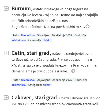
Burnum,
ostatci rimskoga vojnoga logora na
području Ivoševaca kraj Knina. Jedno od najznačajnijih
antičkih arheoloških nalazišta u nas.
Sagrađen početkom I. st. na površini 360 m ×…
Autor:
Uredništvo
Objavljeno:
29. siječnja 2025
.
Područje:
arhitektura
Kategorija:
objekti
Cetin, stari grad,
ruševine srednjovjekovne
tvrđave južno od Cetingrada. Prvi se put spominje u
XIV. st., a isprva je pripadala knezovima Frankopanima.
Osmanlijama je prvi put pala u ruke…
Autor:
Uredništvo
Objavljeno:
29. siječnja 2025
.
Područje:
arhitektura
Kategorija:
objekti
Čakovec, stari grad,
utvrda i dvorac građeni od
XVI. do XVIII. st. na mjestu srednjovjekovnoga grada koji