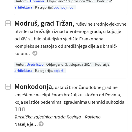
Autor:
V. Grimmer
Objavljeno:
10. prosinca 2025
.
Područje:
arhitektura
Kategorija:
opći pojmovi
Modruš, grad Tržan,
ruševine srednjovjekovne
utvrde na brežuljku iznad utvrđenoga grada, u kojoj je
od XIV. st. bilo obiteljsko sjedište Frankopana.
Kompleks se sastojao od središnjega dijela s branič-
kulom…
Autor:
Uredništvo
Objavljeno:
3. listopada 2024
.
Područje:
arhitektura
Kategorija:
objekti
Monkodonja,
ostatci brončanodobne gradine
smještene na eliptičnom brežuljku istočno od Rovinja,
koja se ističe bedemima izgrađenima u tehnici suhozida.
  
Turistička zajednica grada Rovinja – Rovigno
Naselje je…