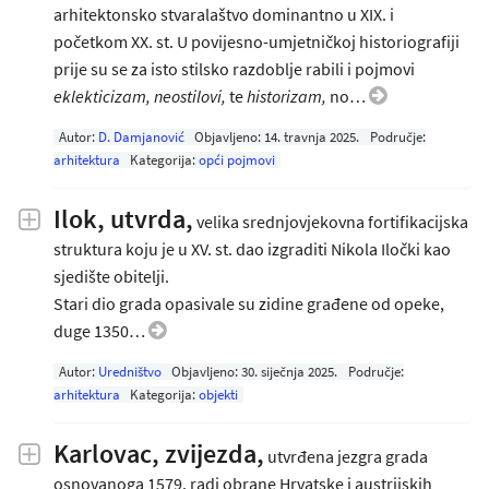
arhitektonsko stvaralaštvo dominantno u XIX. i
početkom XX. st. U povijesno-umjetničkoj historiografiji
prije su se za isto stilsko razdoblje rabili i pojmovi
eklekticizam, neostilovi,
te
historizam,
no…
Autor:
D. Damjanović
Objavljeno:
14. travnja 2025
.
Područje:
arhitektura
Kategorija:
opći pojmovi
Ilok, utvrda,
velika srednjovjekovna fortifikacijska
struktura koju je u XV. st. dao izgraditi Nikola Iločki kao
sjedište obitelji.
Stari dio grada opasivale su zidine građene od opeke,
duge 1350…
Autor:
Uredništvo
Objavljeno:
30. siječnja 2025
.
Područje:
arhitektura
Kategorija:
objekti
Karlovac, zvijezda,
utvrđena jezgra grada
osnovanoga 1579. radi obrane Hrvatske i austrijskih