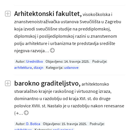
Arhitektonski fakultet,
visokoškolska i
znanstvenoistraživačka ustanova Sveučilišta u Zagrebu
koja izvodi sveučilišne studije na preddiplomskoj,
diplomskoj i poslijediplomskoj razini u znanstvenom
polju arhitekture i urbanizma te predstavlja središte
njegova razvoja…
Autor:
Uredništvo
Objavljeno:
14. travnja 2025
.
Područje:
arhitektura
,
dizajn
Kategorija:
ustanove
barokno graditeljstvo,
arhitektonsko
stvaralaštvo krajnje raskošnog i virtuoznog izraza,
dominantno u razdoblju od kraja XVI. st. do druge
polovice XVIII. st. Nastalo je u razdoblju nakon renesanse
(→…
Autor:
D. Botica
Objavljeno:
15. travnja 2025
.
Područje:
arhitektura
Kategorija:
opći pojmovi