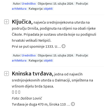
Autor:
Uredništvo
Objavljeno:
15. ožujka 2024
.
Područje:
arhitektura
Kategorija:
objekti
Ključica,
najveća srednjovjekovna utvrda na
području Drniša, podignuta na stijeni na obali rijeke
Čikole. Pripadala je sustavu utvrda koje su podignuli
hrvatski velikaši Nelipići.
Prvi se put spominje 1333. U…
Autor:
Uredništvo
Objavljeno:
15. ožujka 2024
.
Područje:
arhitektura
Kategorija:
objekti
Kninska tvrđava,
jedna od najvećih
srednjovjekovnih utvrda u Dalmaciji, smještena na
vršnom dijelu brda Spasa.
  
Foto: Dalibor Lovrić
Tvrđava je duga 470 m, široka 110 …