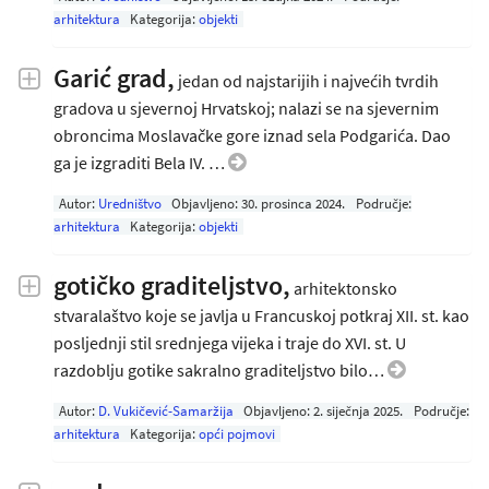
arhitektura
Kategorija:
objekti
Garić grad,
jedan od najstarijih i najvećih tvrdih
gradova u sjevernoj Hrvatskoj; nalazi se na sjevernim
obroncima Moslavačke gore iznad sela Podgarića. Dao
ga je izgraditi Bela IV. …
Autor:
Uredništvo
Objavljeno:
30. prosinca 2024
.
Područje:
arhitektura
Kategorija:
objekti
gotičko graditeljstvo,
arhitektonsko
stvaralaštvo koje se javlja u Francuskoj potkraj XII. st. kao
posljednji stil srednjega vijeka i traje do XVI. st. U
razdoblju gotike sakralno graditeljstvo bilo…
Autor:
D. Vukičević-Samaržija
Objavljeno:
2. siječnja 2025
.
Područje:
arhitektura
Kategorija:
opći pojmovi