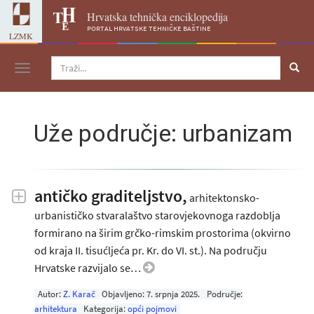
Hrvatska tehnička enciklopedija
portal hrvatske tehničke baštine
LZMK
Navigacija
Uže područje: urbanizam
antičko graditeljstvo,
arhitektonsko-
urbanističko stvaralaštvo starovjekovnoga razdoblja
formirano na širim grčko-rimskim prostorima (okvirno
od kraja II. tisućljeća pr. Kr. do VI. st.). Na području
Hrvatske razvijalo se…
Autor:
Z. Karač
Objavljeno:
7. srpnja 2025
.
Područje:
arhitektura
Kategorija:
opći pojmovi