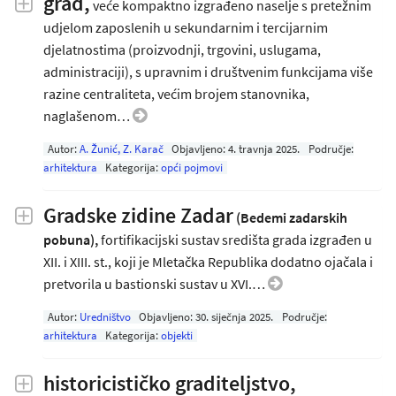
grad,
veće kompaktno izgrađeno naselje s pretežnim
udjelom zaposlenih u sekundarnim i tercijarnim
djelatnostima (proizvodnji, trgovini, uslugama,
administraciji), s upravnim i društvenim funkcijama više
razine centraliteta, većim brojem stanovnika,
naglašenom…
Autor:
A. Žunić, Z. Karač
Objavljeno:
4. travnja 2025
.
Područje:
arhitektura
Kategorija:
opći pojmovi
Gradske zidine Zadar
(Bedemi zadarskih
pobuna),
fortifikacijski sustav središta grada izgrađen u
XII. i XIII. st., koji je Mletačka Republika dodatno ojačala i
pretvorila u bastionski sustav u XVI.…
Autor:
Uredništvo
Objavljeno:
30. siječnja 2025
.
Područje:
arhitektura
Kategorija:
objekti
historicističko graditeljstvo,