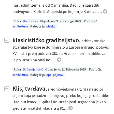
nasljednih zemalja od Osmanlija. Dao ju je izgraditi
nadvojvoda Karlo II. Štajerski po kojem je Karlovac…
Autor:
Uredništvo
Objavljeno:
9. studenoga 2023
.
Područje:
arhitektura
Kategorija:
objekti
klasicističko graditeljstvo,
arhitektonsko
stvaralaštvo koje je dominiralo u Europi u drugoj polovici
XVIII. st. i prvoj polovici XIX. st. Hrvatski termin oblikovan
je po uzoru na onaj koji…
Autor:
D. Damjanović
Objavljeno:
21. listopada 2025
.
Područje:
arhitektura
Kategorija:
opći pojmovi
Klis, tvrđava,
srednjovjekovna utvrda na goloj
stijeni koja je nadzirala prijevoj preko kojega je od antike
išao put između Splita i unutrašnjosti. Izgrađena je kao
sjedište hrvatskih vladara u IX.…