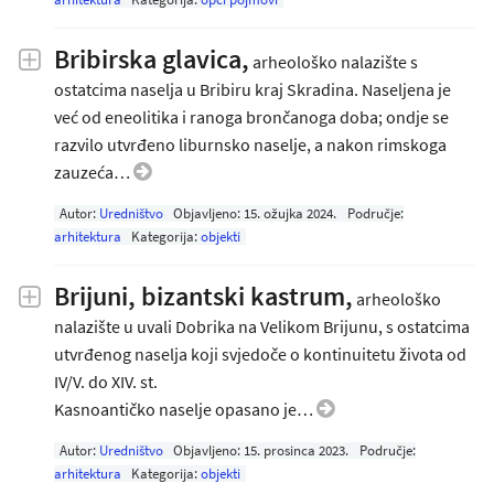
Bribirska glavica,
arheološko nalazište s
ostatcima naselja u Bribiru kraj Skradina. Naseljena je
već od eneolitika i ranoga brončanoga doba; ondje se
razvilo utvrđeno liburnsko naselje, a nakon rimskoga
zauzeća…
Autor:
Uredništvo
Objavljeno:
15. ožujka 2024
.
Područje:
arhitektura
Kategorija:
objekti
Brijuni, bizantski kastrum,
arheološko
nalazište u uvali Dobrika na Velikom Brijunu, s ostatcima
utvrđenog naselja koji svjedoče o kontinuitetu života od
IV/V. do XIV. st.
Kasnoantičko naselje opasano je…
Autor:
Uredništvo
Objavljeno:
15. prosinca 2023
.
Područje:
arhitektura
Kategorija:
objekti