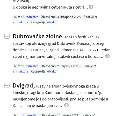
Hrvatskoj.
U obliku je nepravilna četverokuta s četiri…
Autor:
Uredništvo
Objavljeno:
3. listopada 2024
.
Područje:
arhitektura
Kategorija:
objekti
Dubrovačke zidine,
snažan fortifikacijski
sustav koji okružuje grad Dubrovnik. Današnji opseg
dobile su u XIII. st., a izgled i dimenzije 1453–1660. Jedan
su od najmonumentalnijih takvih sustava u Europi.…
Autor:
Uredništvo
Objavljeno:
29. siječnja 2025
.
Područje:
arhitektura
Kategorija:
objekti
Dvigrad,
ruševine srednjovjekovnoga grada u
Limskoj dragi kraj Kanfanara. Nastao je na području
naseljenome još od prapovijesti, prvi se put spominje u
X. st., a bio je nastanjen sve…
Autor:
Uredništvo
Objavljeno:
15. ožujka 2024
.
Područje: