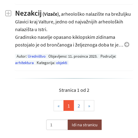
Nezakcij
(Vizače),
arheološko nalazište na brežuljku
Glavici kraj Valture, jedno od najvažnijih arheoloških
nalazišta u Istri.
Gradinsko naselje opasano kiklopskim zidinama
postojalo je od brončanoga i željeznoga doba te je…
Autor:
Uredništvo
Objavljeno:
11. prosinca 2023
.
Područje:
arhitektura
Kategorija:
objekti
Stranica 1 od 2
(current)
«
1
2
»