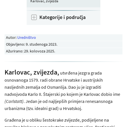
Karlovac, zvijezda
Kategorije i područja
Autor:
Uredništvo
Objavljeno:
9. studenoga 2023
.
Ažurirano: 29. kolovoza 2025.
Karlovac, zvijezda,
utvrđena jezgra grada
osnovanoga 1579. radi obrane Hrvatske i austrijskih
nasljednih zemalja od Osmanlija. Dao ju je izgraditi
nadvojvoda Karlo II. Štajerski po kojem je Karlovac dobio ime
(Carlstatt)
. Jedan je od najljepših primjera renesansnoga
urbanizma (tzv. idealni grad) u Hrvatskoj.
Građena je u obliku šestokrake zvijezde, podijeljene na
pravilne blokove s pravokutnim rasterom ulica. Bastionski