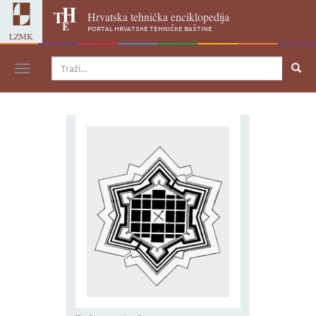
Hrvatska tehnička enciklopedija
portal hrvatske tehničke baštine
LZMK
Navigacija