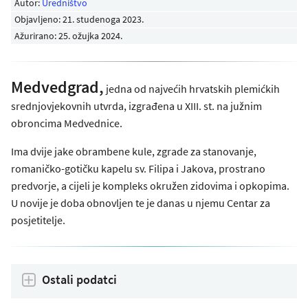
Autor:
Uredništvo
Objavljeno:
21. studenoga 2023
.
Ažurirano: 25. ožujka 2024.
Medvedgrad,
jedna od najvećih hrvatskih plemićkih
srednjovjekovnih utvrda, izgrađena u XIII. st. na južnim
obroncima Medvednice.
Ima dvije jake obrambene kule, zgrade za stanovanje,
romaničko-gotičku kapelu sv. Filipa i Jakova, prostrano
predvorje, a cijeli je kompleks okružen zidovima i opkopima.
U novije je doba obnovljen te je danas u njemu Centar za
posjetitelje.
Ostali podatci