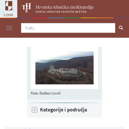
Hrvatska tehnička enciklopedija
portal hrvatske tehničke baštine
LZMK
Navigacija
Foto: Dalibor Lovrić
Kategorije i područja