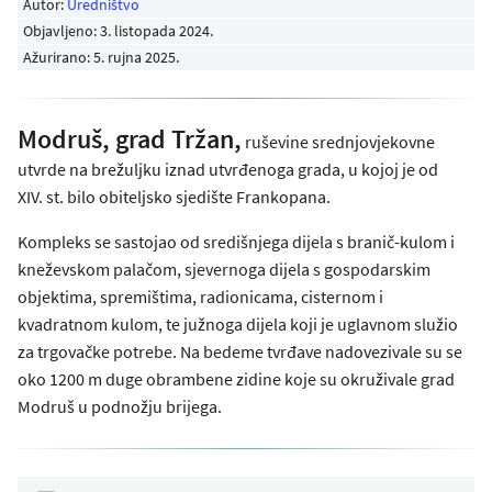
Autor:
Uredništvo
Objavljeno:
3. listopada 2024
.
Ažurirano: 5. rujna 2025.
Modruš, grad Tržan,
ruševine srednjovjekovne
utvrde na brežuljku iznad utvrđenoga grada, u kojoj je od
XIV. st. bilo obiteljsko sjedište Frankopana.
Kompleks se sastojao od središnjega dijela s branič-kulom i
kneževskom palačom, sjevernoga dijela s gospodarskim
objektima, spremištima, radionicama, cisternom i
kvadratnom kulom, te južnoga dijela koji je uglavnom služio
za trgovačke potrebe. Na bedeme tvrđave nadovezivale su se
oko 1200 m duge obrambene zidine koje su okruživale grad
Modruš u podnožju brijega.