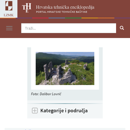
Hrvatska tehnička enciklopedija
portal hrvatske tehničke baštine
LZMK
Navigacija
Foto: Dalibor Lovrić
Kategorije i područja