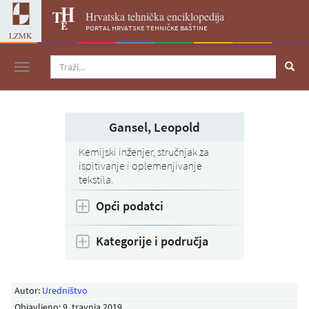
Hrvatska tehnička enciklopedija
portal hrvatske tehničke baštine
LZMK
Navigacija
Gansel, Leopold
Kemijski inženjer, stručnjak za
ispitivanje i oplemenjivanje
tekstila.
Opći podatci
Kategorije i područja
Autor:
Uredništvo
Objavljeno:
9. travnja 2019
.