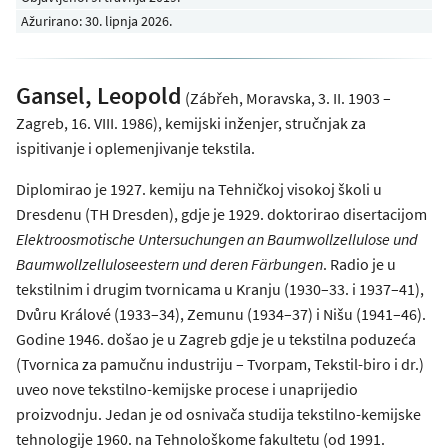
Ažurirano: 30. lipnja 2026.
Gansel, Leopold
(Zábřeh, Moravska, 3. II. 1903 –
Zagreb, 16. VIII. 1986), kemijski inženjer, stručnjak za
ispitivanje i oplemenjivanje tekstila.
Diplomirao je 1927. kemiju na Tehničkoj visokoj školi u
Dresdenu (TH Dresden), gdje je 1929. doktorirao disertacijom
Elektroosmotische Untersuchungen an Baumwollzellulose und
Baumwollzelluloseestern und deren Färbungen
. Radio je u
tekstilnim i drugim tvornicama u Kranju (1930–33. i 1937–41),
Dvůru Králové (1933–34), Zemunu (1934–37) i Nišu (1941–46).
Godine 1946. došao je u Zagreb gdje je u tekstilna poduzeća
(Tvornica za pamučnu industriju – Tvorpam, Tekstil-biro i dr.)
uveo nove tekstilno-kemijske procese i unaprijedio
proizvodnju. Jedan je od osnivača studija tekstilno-kemijske
tehnologije 1960. na Tehnološkome fakultetu (od 1991.