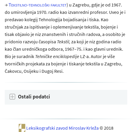
→
) u Zagrebu, gdje je od 1967.
Tekstilno-tehnološki fakultet
do umirovljenja 1970. radio kao izvanredni profesor. Uveo je i
predavao kolegij Tehnologija bojadisanja i tiska. Kao
stručnjak za ispitivanje i oplemenjivanje tekstila, bojenje i
tisak objavio je niz znanstvenih i stručnih radova, a osobito je
pridonio razvoju časopisa
Tekstil,
za koji je niz godina radio
kao član uredničkoga odbora, 1967–75. i kao glavni urednik.
Bio je suradnik
Tehničke enciklopedije
LZ-a. Autor je više
tvorničkih projekata za bojenje i tiskanje tekstila u Zagrebu,
Čakovcu, Osijeku i Dugoj Resi.
Ostali podatci
Leksikografski zavod Miroslav Krleža
© 2018