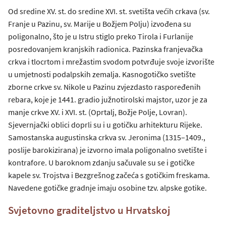
Od sredine XV. st. do sredine XVI. st. svetišta većih crkava (sv.
Franje u Pazinu, sv. Marije u Božjem Polju) izvođena su
poligonalno, što je u Istru stiglo preko Tirola i Furlanije
posredovanjem kranjskih radionica. Pazinska franjevačka
crkva i tlocrtom i mrežastim svodom potvrđuje svoje izvorište
u umjetnosti podalpskih zemalja. Kasnogotičko svetište
zborne crkve sv. Nikole u Pazinu zvjezdasto raspoređenih
rebara, koje je 1441. gradio južnotirolski majstor, uzor je za
manje crkve XV. i XVI. st. (Oprtalj, Božje Polje, Lovran).
Sjevernjački oblici doprli su i u gotičku arhitekturu Rijeke.
Samostanska augustinska crkva sv. Jeronima (1315–1409.,
poslije barokizirana) je izvorno imala poligonalno svetište i
kontrafore. U baroknom zdanju sačuvale su se i gotičke
kapele sv. Trojstva i Bezgrešnog začeća s gotičkim freskama.
Navedene gotičke gradnje imaju osobine tzv. alpske gotike.
Svjetovno graditeljstvo u Hrvatskoj