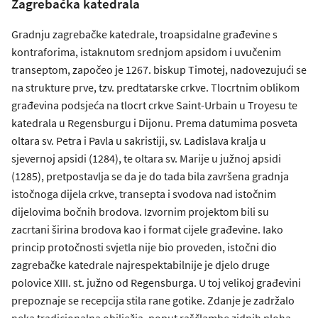
Zagrebačka katedrala
Gradnju zagrebačke katedrale, troapsidalne građevine s
kontraforima, istaknutom srednjom apsidom i uvučenim
transeptom, započeo je 1267. biskup Timotej, nadovezujući se
na strukture prve, tzv. predtatarske crkve. Tlocrtnim oblikom
građevina podsjeća na tlocrt crkve Saint-Urbain u Troyesu te
katedrala u Regensburgu i Dijonu. Prema datumima posveta
oltara sv. Petra i Pavla u sakristiji, sv. Ladislava kralja u
sjevernoj apsidi (1284), te oltara sv. Marije u južnoj apsidi
(1285), pretpostavlja se da je do tada bila završena gradnja
istočnoga dijela crkve, transepta i svodova nad istočnim
dijelovima bočnih brodova. Izvornim projektom bili su
zacrtani širina brodova kao i format cijele građevine. Iako
princip protočnosti svjetla nije bio proveden, istočni dio
zagrebačke katedrale najrespektabilnije je djelo druge
polovice XIII. st. južno od Regensburga. U toj velikoj građevini
prepoznaje se recepcija stila rane gotike. Zdanje je zadržalo
neka tradicionalna obilježja, poput raščlambe zidnih ploha