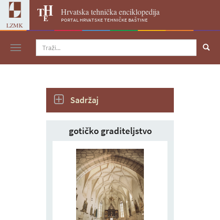
Hrvatska tehnička enciklopedija
portal hrvatske tehničke baštine
LZMK
Navigacija
Sadržaj
gotičko graditeljstvo