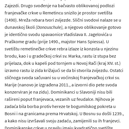
Zajezdi. Drugo svođenje na bačvasto oblikovanoj podlozi
franjevačke crkve u Remetincu snizilo je prostor svetišta
(1490). Mreža rebara tvori zvijezde. Slični svodovi nalaze se u
dunavskoj školi
(Donauschule),
a njegovo oblikovanje gotovo
je identično svodu spavaonice Vladislava II. Jagelovića u
Praškome gradu (prije 1490., majstor Hans Spiessa). U
svetištu remetinečke crkve rebra izlaze iz konzola u njezinu
brodu, kao i u gradečkoj crkvi sv. Marka, rastu iz stupa bez
prijelaza, dok u kapeli pod tornjem u Novoj Rači (kraj XIV. st.)
izravno rastu iz zida križajući se da bi stvorila zvijezdu. Ostatci
sličnoga svoda sačuvani su u voćinskoj franjevačkoj crkvi sv.
Marije (nanovo je izgrađena 2011., a izvorni dio pete svoda
konzerviran je na zidu). Dominikanci u Slavoniji nisu bili
rašireni poput franjevaca, vezanih uz feudalce. Njihova je
zadaća bila borba protiv hereze te bogumilskog pokreta u
Bosni i na granicama prema Hrvatskoj. U Bosnu su došli 1239.,
a kako nisu izvršavali svoju zadaću, zamijenili su ih franjevci.
Dominikanske crkve u pravilu imaju kvadratično svetište