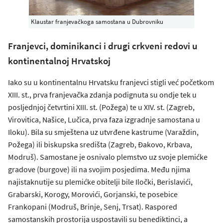
Klaustar franjevačkoga samostana u Dubrovniku
Franjevci, dominikanci i drugi crkveni redovi u
kontinentalnoj Hrvatskoj
Iako su u kontinentalnu Hrvatsku franjevci stigli već početkom
XIII. st., prva franjevačka zdanja podignuta su ondje tek u
posljednjoj četvrtini XIII. st. (Požega) te u XIV. st. (Zagreb,
Virovitica, Našice, Lučica, prva faza izgradnje samostana u
Iloku). Bila su smještena uz utvrđene kastrume (Varaždin,
Požega) ili biskupska središta (Zagreb, Đakovo, Krbava,
Modruš). Samostane je osnivalo plemstvo uz svoje plemićke
gradove (burgove) ili na svojim posjedima. Među njima
najistaknutije su plemićke obitelji bile Iločki, Berislavići,
Grabarski, Korogy, Morovići, Gorjanski, te posebice
Frankopani (Modruš, Brinje, Senj, Trsat). Raspored
samostanskih prostorija uspostavili su benediktinci, a