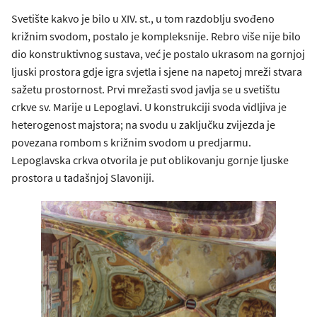
Svetište kakvo je bilo u XIV. st., u tom razdoblju svođeno
križnim svodom, postalo je kompleksnije. Rebro više nije bilo
dio konstruktivnog sustava, već je postalo ukrasom na gornjoj
ljuski prostora gdje igra svjetla i sjene na napetoj mreži stvara
sažetu prostornost. Prvi mrežasti svod javlja se u svetištu
crkve sv. Marije u Lepoglavi. U konstrukciji svoda vidljiva je
heterogenost majstora; na svodu u zaključku zvijezda je
povezana rombom s križnim svodom u predjarmu.
Lepoglavska crkva otvorila je put oblikovanju gornje ljuske
prostora u tadašnjoj Slavoniji.