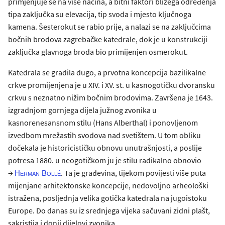
primjenjuje se na više načina, a bitni faktori bližega određenja
tipa zaključka su elevacija, tip svoda i mjesto ključnoga
kamena. Šesterokut se rabio prije, a nalazi se na zaključcima
bočnih brodova zagrebačke katedrale, dok je u konstrukciji
zaključka glavnoga broda bio primijenjen osmerokut.
Katedrala se gradila dugo, a prvotna koncepcija bazilikalne
crkve promijenjena je u XIV. i XV. st. u kasnogotičku dvoransku
crkvu s neznatno nižim bočnim brodovima. Završena je 1643.
izgradnjom gornjega dijela južnog zvonika u
kasnorenesansnom stilu (Hans Alberthal) i ponovljenom
izvedbom mrežastih svodova nad svetištem. U tom obliku
dočekala je historicističku obnovu unutrašnjosti, a poslije
potresa 1880. u neogotičkom ju je stilu radikalno obnovio
→
. Ta je građevina, tijekom povijesti više puta
Herman Bollé
mijenjane arhitektonske koncepcije, nedovoljno arheološki
istražena, posljednja velika gotička katedrala na jugoistoku
Europe. Do danas su iz srednjega vijeka sačuvani zidni plašt,
sakristija i donji dijelovi zvonika.