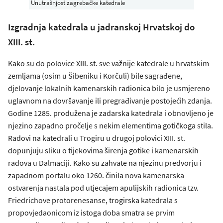
Unutrašnjost zagrebačke katedrale
Izgradnja katedrala u jadranskoj Hrvatskoj do
XIII. st.
Kako su do polovice XIII. st. sve važnije katedrale u hrvatskim
zemljama (osim u Šibeniku i Korčuli) bile sagrađene,
djelovanje lokalnih kamenarskih radionica bilo je usmjereno
uglavnom na dovršavanje ili pregrađivanje postojećih zdanja.
Godine 1285. produžena je zadarska katedrala i obnovljeno je
njezino zapadno pročelje s nekim elementima gotičkoga stila.
Radovi na katedrali u Trogiru u drugoj polovici XIII. st.
dopunjuju sliku o tijekovima širenja gotike i kamenarskih
radova u Dalmaciji. Kako su zahvate na njezinu predvorju i
zapadnom portalu oko 1260. činila nova kamenarska
ostvarenja nastala pod utjecajem apulijskih radionica tzv.
Friedrichove protorenesanse, trogirska katedrala s
propovjedaonicom iz istoga doba smatra se prvim