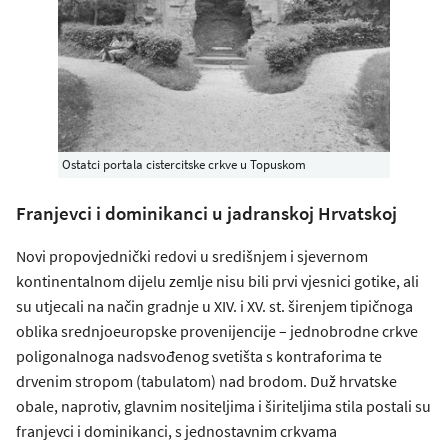
Ostatci portala cistercitske crkve u Topuskom
Franjevci i dominikanci u jadranskoj Hrvatskoj
Novi propovjednički redovi u središnjem i sjevernom
kontinentalnom dijelu zemlje nisu bili prvi vjesnici gotike, ali
su utjecali na način gradnje u XIV. i XV. st. širenjem tipičnoga
oblika srednjoeuropske provenijencije – jednobrodne crkve
poligonalnoga nadsvođenog svetišta s kontraforima te
drvenim stropom (tabulatom) nad brodom. Duž hrvatske
obale, naprotiv, glavnim nositeljima i širiteljima stila postali su
franjevci i dominikanci, s jednostavnim crkvama