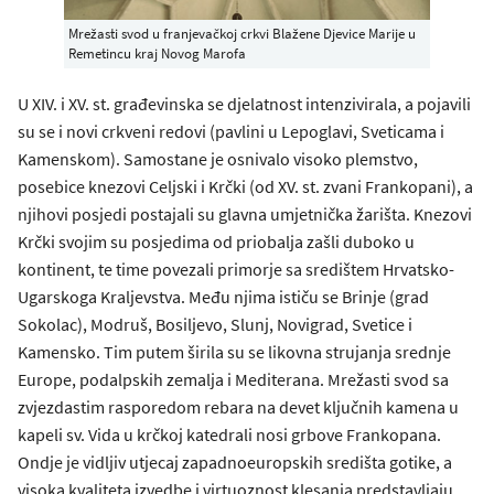
Mrežasti svod u franjevačkoj crkvi Blažene Djevice Marije u
Remetincu kraj Novog Marofa
U XIV. i XV. st. građevinska se djelatnost intenzivirala, a pojavili
su se i novi crkveni redovi (pavlini u Lepoglavi, Sveticama i
Kamenskom). Samostane je osnivalo visoko plemstvo,
posebice knezovi Celjski i Krčki (od XV. st. zvani Frankopani), a
njihovi posjedi postajali su glavna umjetnička žarišta. Knezovi
Krčki svojim su posjedima od priobalja zašli duboko u
kontinent, te time povezali primorje sa središtem Hrvatsko-
Ugarskoga Kraljevstva. Među njima ističu se Brinje (grad
Sokolac), Modruš, Bosiljevo, Slunj, Novigrad, Svetice i
Kamensko. Tim putem širila su se likovna strujanja srednje
Europe, podalpskih zemalja i Mediterana. Mrežasti svod sa
zvjezdastim rasporedom rebara na devet ključnih kamena u
kapeli sv. Vida u krčkoj katedrali nosi grbove Frankopana.
Ondje je vidljiv utjecaj zapadnoeuropskih središta gotike, a
visoka kvaliteta izvedbe i virtuoznost klesanja predstavljaju