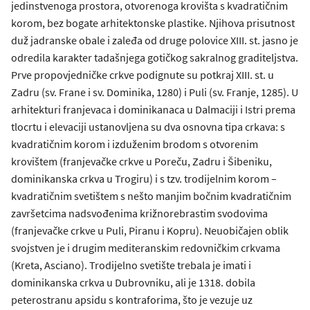
jedinstvenoga prostora, otvorenoga krovišta s kvadratičnim
korom, bez bogate arhitektonske plastike. Njihova prisutnost
duž jadranske obale i zaleđa od druge polovice XIII. st. jasno je
odredila karakter tadašnjega gotičkog sakralnog graditeljstva.
Prve propovjedničke crkve podignute su potkraj XIII. st. u
Zadru (sv. Frane i sv. Dominika, 1280) i Puli (sv. Franje, 1285). U
arhitekturi franjevaca i dominikanaca u Dalmaciji i Istri prema
tlocrtu i elevaciji ustanovljena su dva osnovna tipa crkava: s
kvadratičnim korom i izduženim brodom s otvorenim
krovištem (franjevačke crkve u Poreču, Zadru i Šibeniku,
dominikanska crkva u Trogiru) i s tzv. trodijelnim korom –
kvadratičnim svetištem s nešto manjim bočnim kvadratičnim
završetcima nadsvođenima križnorebrastim svodovima
(franjevačke crkve u Puli, Piranu i Kopru). Neuobičajen oblik
svojstven je i drugim mediteranskim redovničkim crkvama
(Kreta, Asciano). Trodijelno svetište trebala je imati i
dominikanska crkva u Dubrovniku, ali je 1318. dobila
peterostranu apsidu s kontraforima, što je vezuje uz