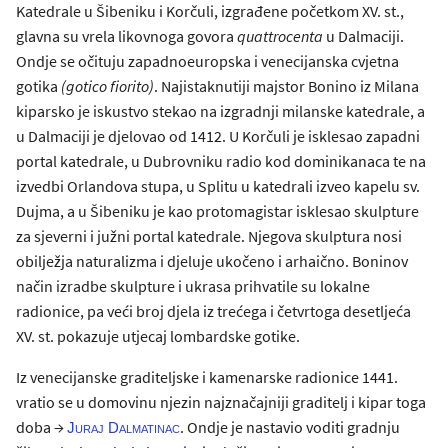
Katedrale u Šibeniku i Korčuli, izgrađene početkom XV. st.,
glavna su vrela likovnoga govora
quattrocenta
u Dalmaciji.
Ondje se očituju zapadnoeuropska i venecijanska cvjetna
gotika
(gotico fiorito)
. Najistaknutiji majstor Bonino iz Milana
kiparsko je iskustvo stekao na izgradnji milanske katedrale, a
u Dalmaciji je djelovao od 1412. U Korčuli je isklesao zapadni
portal katedrale, u Dubrovniku radio kod dominikanaca te na
izvedbi Orlandova stupa, u Splitu u katedrali izveo kapelu sv.
Dujma, a u Šibeniku je kao protomagistar isklesao skulpture
za sjeverni i južni portal katedrale. Njegova skulptura nosi
obilježja naturalizma i djeluje ukočeno i arhaično. Boninov
način izradbe skulpture i ukrasa prihvatile su lokalne
radionice, pa veći broj djela iz trećega i četvrtoga desetljeća
XV. st. pokazuje utjecaj lombardske gotike.
Iz venecijanske graditeljske i kamenarske radionice 1441.
vratio se u domovinu njezin najznačajniji graditelj i kipar toga
doba →
. Ondje je nastavio voditi gradnju
Juraj Dalmatinac