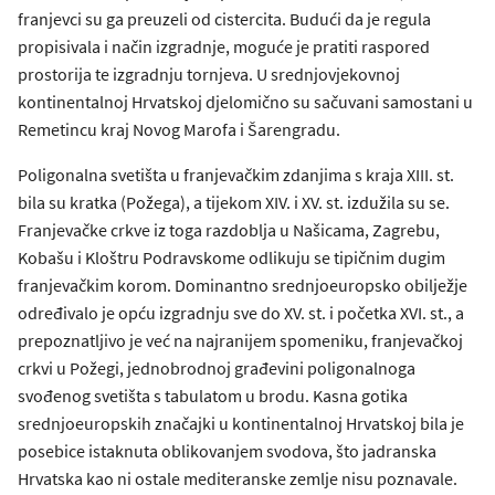
franjevci su ga preuzeli od cistercita. Budući da je regula
propisivala i način izgradnje, moguće je pratiti raspored
prostorija te izgradnju tornjeva. U srednjovjekovnoj
kontinentalnoj Hrvatskoj djelomično su sačuvani samostani u
Remetincu kraj Novog Marofa i Šarengradu.
Poligonalna svetišta u franjevačkim zdanjima s kraja XIII. st.
bila su kratka (Požega), a tijekom XIV. i XV. st. izdužila su se.
Franjevačke crkve iz toga razdoblja u Našicama, Zagrebu,
Kobašu i Kloštru Podravskome odlikuju se tipičnim dugim
franjevačkim korom. Dominantno srednjoeuropsko obilježje
određivalo je opću izgradnju sve do XV. st. i početka XVI. st., a
prepoznatljivo je već na najranijem spomeniku, franjevačkoj
crkvi u Požegi, jednobrodnoj građevini poligonalnoga
svođenog svetišta s tabulatom u brodu. Kasna gotika
srednjoeuropskih značajki u kontinentalnoj Hrvatskoj bila je
posebice istaknuta oblikovanjem svodova, što jadranska
Hrvatska kao ni ostale mediteranske zemlje nisu poznavale.