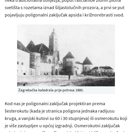
svetišta s rozetama iznad šiljastolučnih prozora, a prvi se put
pojavljuju poligonalni zaključak apsida i križnorebrasti svod.
Zagrebačka katedrala prije potresa 1880.
Kod nas je poligonalni zaključak projektiran prema
šesterokutu (kada je stranica poligona jednaka radijusu
kruga, a vanjski kutovi su 60 i 30 stupnjeva) ili osmerokutu koji
je više zastupljen u općoj izgradnji. Osmerokutni zaključak