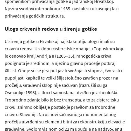
spomenikom prihvaćanja gotike u jadranskoj Hrvatskoj.
Njezini svodovi interpolirani 1435. nastali su u kasnijoj fazi
prihvaćanja gotičkih struktura.
Uloga crkvenih redova u širenju gotike
U širenju gotike u Hrvatskoj najistaknutiju ulogu imali su
crkveni redovi. U sklopu cistercitske opatije u Topuskom koju
je osnovao kralj Andrija II (1205–35), ranogotička crkva
podignuta je sredinom, a njezino glavno pročelje potkraj
XIII. st. Ondje su se prvi put javili svežnjasti stupovi, čvorasti i
pupoljasti kapiteli te veliki šiljastolučno završen prozor na
pročelju. Građevni sklop nije sačuvan (razrušili su ga
Osmanlije 1593), a tlocrt samostana utvrđen je arheološki.
Trobrodno zdanje bilo je bez transepta, a to za cistercitsku
crkvu iznimno obilježje postalo je pravilom za trobrodne
crkve u Slavoniji. Na osnovi sačuvanoga monumentalnog
pročelja utvrđeni su elementi bitni za rekonstrukciju elevacije
građevine. Svojom visinom od 22 m upućuje na nadsvođenu