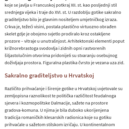
koje se javlja u Francuskoj potkraj XII. st. kao posljednji stil
srednjega vijeka i traje do XVI. st. U razdoblju gotike sakralno
graditeljstvo bilo je glavnim nositeljem umjetničkog izraza.
Crkva je, težeći visini, postala plastično virtuozno obrađen
skelet gdje je obojeno svjetlo prodiralo kroz ostakljene
prozore – vitraje u unutrašnjost. Arhitektonski elementi poput
križnorebrastoga svodovlja i zidnih opni rastvorenih
šiljastolučnim otvorima pridonijeli su stvaranju osebujnog
doživljaja prostora. Figuralna plastika čvrsto je vezana uza zid.
Sakralno graditeljstvo u Hrvatskoj
Različito prihvaćanje i širenje gotike u Hrvatskoj uvjetovale su
zemljopisna raznolikost te politička različitost feudalnoga
sjevera i kozmopolitske Dalmacije, sažete na prostore
gradova-komuna. U njima je bila duboko ukorijenjena
tradicija romaničkih klesarskih radionica koje su gotiku
prihvaćale u sažetom stilskom izričaju. U kontinentalnom