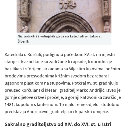
Niz ljudskih i životinjskih glava na katedrali sv. Jakova,
Šibenik
Katedrala u Korčuli, podignuta početkom XV. st. na mjestu
starije crkve od koje su zadržane tri apside, trobrodna je
bazilika s triforijem, arkadama sa šiljastim lukovima, bočnim
brodovima presvođenima križnim svodom bez rebara i
ugaonom plastikom na stupovima. Potkraj XV. st. gradnju je
preuzeo korčulanski klesar i graditelj Marko Andrijić. Izveo je
gornje dijelove crkve i pročelje, a gornji kat zvonika završio je
1481. kupolom s lanternom. To malo remek-djelo istodobno
predstavlja Andrijićevo graditeljsko i kiparsko umijeće.
Sakralno graditeljstvo od XIV. do XVI. st. u Istri