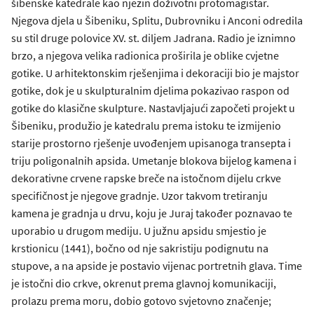
šibenske katedrale kao njezin doživotni protomagistar.
Njegova djela u Šibeniku, Splitu, Dubrovniku i Anconi odredila
su stil druge polovice XV. st. diljem Jadrana. Radio je iznimno
brzo, a njegova velika radionica proširila je oblike cvjetne
gotike. U arhitektonskim rješenjima i dekoraciji bio je majstor
gotike, dok je u skulpturalnim djelima pokazivao raspon od
gotike do klasične skulpture. Nastavljajući započeti projekt u
Šibeniku, produžio je katedralu prema istoku te izmijenio
starije prostorno rješenje uvođenjem upisanoga transepta i
triju poligonalnih apsida. Umetanje blokova bijelog kamena i
dekorativne crvene rapske breče na istočnom dijelu crkve
specifičnost je njegove gradnje. Uzor takvom tretiranju
kamena je gradnja u drvu, koju je Juraj također poznavao te
uporabio u drugom mediju. U južnu apsidu smjestio je
krstionicu (1441), bočno od nje sakristiju podignutu na
stupove, a na apside je postavio vijenac portretnih glava. Time
je istočni dio crkve, okrenut prema glavnoj komunikaciji,
prolazu prema moru, dobio gotovo svjetovno značenje;