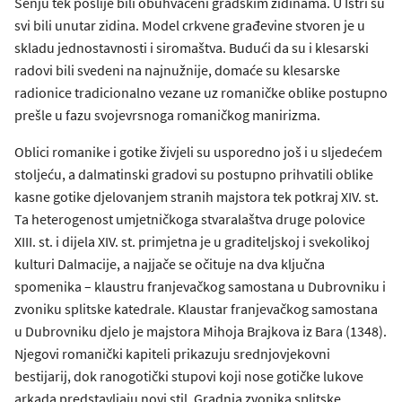
Senju tek poslije bili obuhvaćeni gradskim zidinama. U Istri su
svi bili unutar zidina. Model crkvene građevine stvoren je u
skladu jednostavnosti i siromaštva. Budući da su i klesarski
radovi bili svedeni na najnužnije, domaće su klesarske
radionice tradicionalno vezane uz romaničke oblike postupno
prešle u fazu svojevrsnoga romaničkog manirizma.
Oblici romanike i gotike živjeli su usporedno još i u sljedećem
stoljeću, a dalmatinski gradovi su postupno prihvatili oblike
kasne gotike djelovanjem stranih majstora tek potkraj XIV. st.
Ta heterogenost umjetničkoga stvaralaštva druge polovice
XIII. st. i dijela XIV. st. primjetna je u graditeljskoj i svekolikoj
kulturi Dalmacije, a najjače se očituje na dva ključna
spomenika – klaustru franjevačkog samostana u Dubrovniku i
zvoniku splitske katedrale. Klaustar franjevačkog samostana
u Dubrovniku djelo je majstora Mihoja Brajkova iz Bara (1348).
Njegovi romanički kapiteli prikazuju srednjovjekovni
bestijarij, dok ranogotički stupovi koji nose gotičke lukove
arkada predstavljaju novi stil. Gradnja zvonika splitske