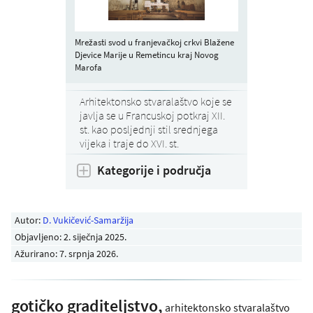
Mrežasti svod u franjevačkoj crkvi Blažene
Djevice Marije u Remetincu kraj Novog
Marofa
Arhitektonsko stvaralaštvo koje se
javlja se u Francuskoj potkraj XII.
st. kao posljednji stil srednjega
vijeka i traje do XVI. st.
Kategorije i područja
Autor:
D. Vukičević-Samaržija
Objavljeno:
2. siječnja 2025
.
Ažurirano: 7. srpnja 2026.
gotičko graditeljstvo,
arhitektonsko stvaralaštvo