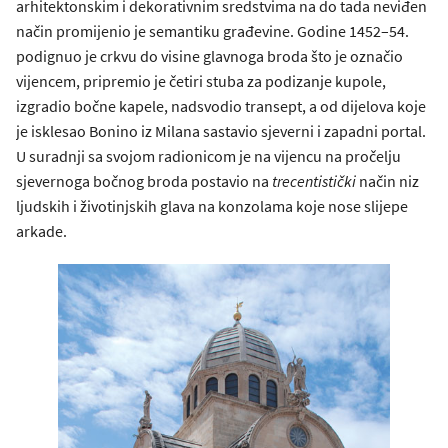
arhitektonskim i dekorativnim sredstvima na do tada neviđen
način promijenio je semantiku građevine. Godine 1452–54.
podignuo je crkvu do visine glavnoga broda što je označio
vijencem, pripremio je četiri stuba za podizanje kupole,
izgradio bočne kapele, nadsvodio transept, a od dijelova koje
je isklesao Bonino iz Milana sastavio sjeverni i zapadni portal.
U suradnji sa svojom radionicom je na vijencu na pročelju
sjevernoga bočnog broda postavio na
trecentistički
način niz
ljudskih i životinjskih glava na konzolama koje nose slijepe
arkade.