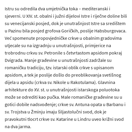
Istru su odredila dva umjetnička toka – mediteranski i
sjeverni. U XIV. st. obalni i južni dijelovi Istre i riječne doline bili
su venecijanski posjed, dok je unutrašnjost Istre sa središtem
u Pazinu bila posjed grofova Goričkih, poslije Habsburgovaca.
Već spomenute propovjedničke crkve u obalnim gradovima
utjecale su na izgradnju u unutrašnjosti, primjerice na
trobrodnu crkvu sv. Petronile s četvrtastom apsidom pokraj
Dvigrada. Manje građevine u unutrašnjosti zadržale su
romaničku tradiciju, tzv. istarski oblik crkve s upisanom
apsidom, a tek je poslije došlo do preoblikovanja svetišnog
dijela u apsidu (crkva sv. Nikole u Rakotulama). Glavnina
arhitekture do XV. st. u unutrašnjosti istarskoga poluotoka
može se odrediti kao pučka. Male romaničke građevine su u
gotici dobile nadsvođenje; crkve sv. Antuna opata u Barbanu i
sv. Trojstva u Žminju imaju šiljastolučni svod, dok je
pravokutni tlocrt crkve sv. Katarine u Lindru uveo križni svod
na dva jarma.