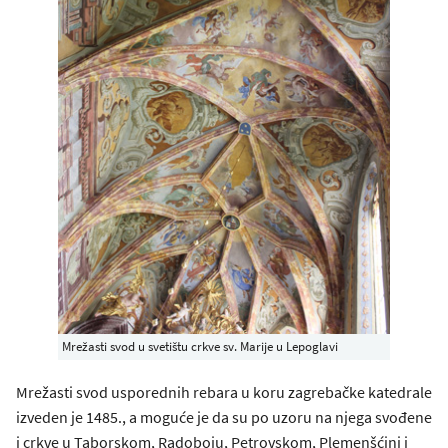
Mrežasti svod u svetištu crkve sv. Marije u Lepoglavi
Mrežasti svod usporednih rebara u koru zagrebačke katedrale
izveden je 1485., a moguće je da su po uzoru na njega svođene
i crkve u Taborskom, Radoboju, Petrovskom, Plemenšćini i