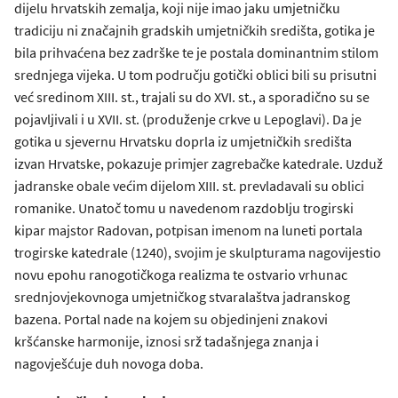
dijelu hrvatskih zemalja, koji nije imao jaku umjetničku
tradiciju ni značajnih gradskih umjetničkih središta, gotika je
bila prihvaćena bez zadrške te je postala dominantnim stilom
srednjega vijeka. U tom području gotički oblici bili su prisutni
već sredinom XIII. st., trajali su do XVI. st., a sporadično su se
pojavljivali i u XVII. st. (produženje crkve u Lepoglavi). Da je
gotika u sjevernu Hrvatsku doprla iz umjetničkih središta
izvan Hrvatske, pokazuje primjer zagrebačke katedrale. Uzduž
jadranske obale većim dijelom XIII. st. prevladavali su oblici
romanike. Unatoč tomu u navedenom razdoblju trogirski
kipar majstor Radovan, potpisan imenom na luneti portala
trogirske katedrale (1240), svojim je skulpturama nagovijestio
novu epohu ranogotičkoga realizma te ostvario vrhunac
srednjovjekovnoga umjetničkog stvaralaštva jadranskog
bazena. Portal nade na kojem su objedinjeni znakovi
kršćanske harmonije, iznosi srž tadašnjega znanja i
nagovješćuje duh novoga doba.