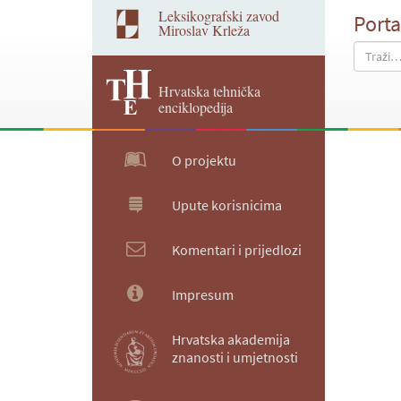
Leksikografski zavod
Porta
Miroslav Krleža
Hrvatska tehnička
enciklopedija
O projektu
Upute korisnicima
Komentari i prijedlozi
Impresum
Hrvatska akademija
znanosti i umjetnosti