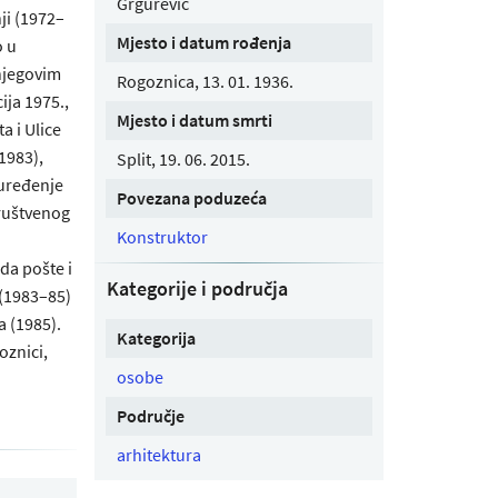
Grgurević
ji (1972–
Mjesto i datum rođenja
o u
njegovim
Rogoznica, 13. 01. 1936.
ija 1975.,
Mjesto i datum smrti
a i Ulice
1983),
Split, 19. 06. 2015.
 uređenje
Povezana poduzeća
društvenog
Konstruktor
da pošte i
Kategorije i područja
 (1983–85)
 (1985).
Kategorija
oznici,
osobe
Područje
arhitektura