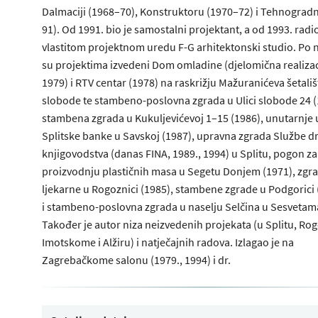
Dalmaciji (1968–70), Konstruktoru (1970–72) i Tehnogradn
91). Od 1991. bio je samostalni projektant, a od 1993. radi
vlastitom projektnom uredu F-G arhitektonski studio. Po 
su projektima izvedeni Dom omladine (djelomična realizac
1979) i RTV centar (1978) na raskrižju Mažuranićeva šetališt
slobode te stambeno-poslovna zgrada u Ulici slobode 24 (
stambena zgrada u Kukuljevićevoj 1–15 (1986), unutarnje
Splitske banke u Savskoj (1987), upravna zgrada Službe 
knjigovodstva (danas FINA, 1989., 1994) u Splitu, pogon za
proizvodnju plastičnih masa u Segetu Donjem (1971), zgra
ljekarne u Rogoznici (1985), stambene zgrade u Podgorici
i stambeno-poslovna zgrada u naselju Selčina u Sesvetama
Također je autor niza neizvedenih projekata (u Splitu, Rog
Imotskome i Alžiru) i natječajnih radova. Izlagao je na
Zagrebačkome salonu (1979., 1994) i dr.