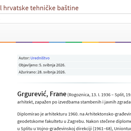
l hrvatske tehničke baštine
Autor:
Uredništvo
Objavljeno:
5. svibnja 2026
.
Ažurirano: 28. svibnja 2026.
Grgurević, Frane
(Rogoznica, 13. I. 1936 – Split, 19.
arhitekt, zapažen po izvedbama stambenih i javnih zgrada 
Diplomirao je arhitekturu 1960. na Arhitektonsko-građevi
geodetskome fakultetu u Zagrebu. Nakon stečene diplome
u Splitu u Vojno-građevinskoj direkciji (1961–68), Uniontu