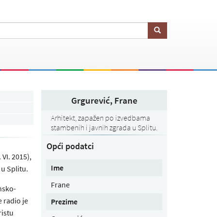
Grgurević, Frane
Arhitekt, zapažen po izvedbama
stambenih i javnih zgrada u Splitu.
Opći podatci
 VI. 2015),
Ime
u Splitu.
Frane
nsko-
 radio je
Prezime
ristu