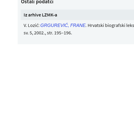
Ostali podatci
Iz arhive LZMK-a
V. Lozić:
.
Hrvatski biografski lek
GRGUREVIĆ, FRANE
sv. 5, 2002., str. 195–196.