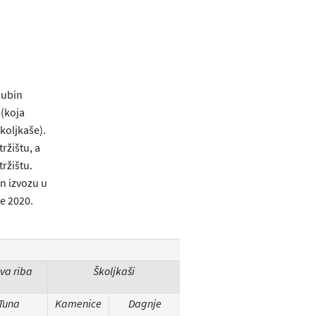
lubin
 (koja
koljkaše).
ržištu, a
ržištu.
n izvozu u
je 2020.
va riba
Školjkaši
Tuna
Kamenice
Dagnje