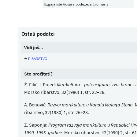
Uzgajalište Košara poduzeća Cromaris
Ostali podatci
Vidi još...
→
ribarstvo
Što pročitati?
Ž. Filić, I. Pojed:
Marikultura – potencijalan izvor hrane i
Morsko ribarstvo, 32(1980) 1, str. 22–26.
A. Benović:
Razvoj marikulture u Kanalu Maloga Stona.
M
ribarstvo, 32(1980) 1, str. 26–28.
Z. Šaponja:
Program razvoja marikulture u Republici Hr
1990–1995. godine.
Morsko ribarstvo, 42(1990) 2, str. 6