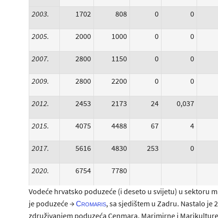
2003.
1702
808
0
0
2005.
2000
1000
0
0
2007.
2800
1150
0
0
2009.
2800
2200
0
0
2012.
2453
2173
24
0,037
2015.
4075
4488
67
4
2017.
5616
4830
253
0
2020.
6754
7780
Vodeće hrvatsko poduzeće (i deseto u svijetu) u sektoru m
je poduzeće →
, sa sjedištem u Zadru. Nastalo je 
Cromaris
združivanjem poduzeća Cenmara, Marimirne i Marikulture 