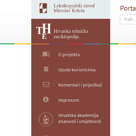
Leksikografski zavod
Porta
Miroslav Krleža
Hrvatska tehnička
enciklopedija
O projektu
Upute korisnicima
Komentari i prijedlozi
Impresum
Hrvatska akademija
znanosti i umjetnosti