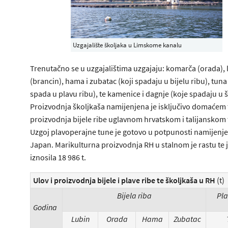
Uzgajalište školjaka u Limskome kanalu
Trenutačno se u uzgajalištima uzgajaju: komarča (orada), 
(brancin), hama i zubatac (koji spadaju u bijelu ribu), tuna
spada u plavu ribu), te kamenice i dagnje (koje spadaju u š
Proizvodnja školjkaša namijenjena je isključivo domaćem t
proizvodnja bijele ribe uglavnom hrvatskom i talijanskom t
Uzgoj plavoperajne tune je gotovo u potpunosti namijenje
Japan. Marikulturna proizvodnja RH u stalnom je rastu te 
iznosila 18 986 t.
Ulov i proizvodnja bijele i plave ribe te školjkaša u RH
(t)
Bijela riba
Pla
Godina
Lubin
Orada
Hama
Zubatac