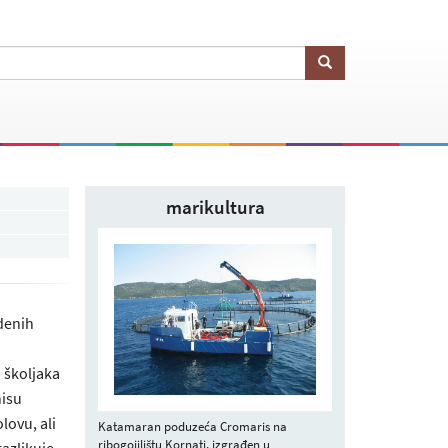
marikultura
denih
 školjaka
nisu
lovu, ali
Katamaran poduzeća Cromaris na
ribogojilištu Kornati, izgrađen u
razlikuje