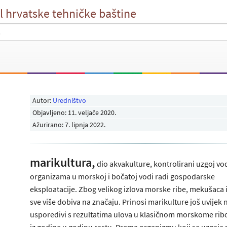
l hrvatske tehničke baštine
Autor:
Uredništvo
Objavljeno:
11. veljače 2020
.
Ažurirano: 7. lipnja 2022.
marikultura,
dio akvakulture, kontrolirani uzgoj vo
organizama u morskoj i bočatoj vodi radi gospodarske
eksploatacije. Zbog velikog izlova morske ribe, mekušaca i
sve više dobiva na značaju. Prinosi marikulture još uvijek 
usporedivi s rezultatima ulova u klasičnom morskome ribo
iz godine u godinu rastu. Prema organizmu koji se uzgaja 