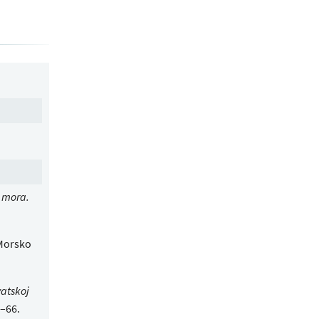
z mora.
orsko
vatskoj
1–66.