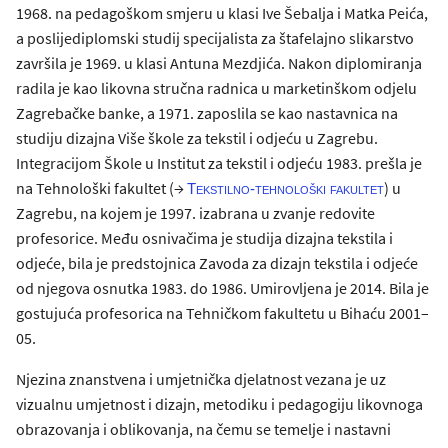
1968. na pedagoškom smjeru u klasi Ive Šebalja i Matka Peića,
a poslijediplomski studij specijalista za štafelajno slikarstvo
završila je 1969. u klasi Antuna Mezdjića. Nakon diplomiranja
radila je kao likovna stručna radnica u marketinškom odjelu
Zagrebačke banke, a 1971. zaposlila se kao nastavnica na
studiju dizajna Više škole za tekstil i odjeću u Zagrebu.
Integracijom Škole u Institut za tekstil i odjeću 1983. prešla je
na Tehnološki fakultet (→
) u
Tekstilno-tehnološki fakultet
Zagrebu, na kojem je 1997. izabrana u zvanje redovite
profesorice. Među osnivačima je studija dizajna tekstila i
odjeće, bila je predstojnica Zavoda za dizajn tekstila i odjeće
od njegova osnutka 1983. do 1986. Umirovljena je 2014. Bila je
gostujuća profesorica na Tehničkom fakultetu u Bihaću 2001–
05.
Njezina znanstvena i umjetnička djelatnost vezana je uz
vizualnu umjetnost i dizajn, metodiku i pedagogiju likovnoga
obrazovanja i oblikovanja, na čemu se temelje i nastavni