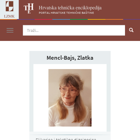
Hrvatska tehnička enciklopedija
portal hrvatske tehničke baštine
LZMK
Navigacija
Mencl-Bajs, Zlatka
Slikarica i tekstilna dizajnerica,