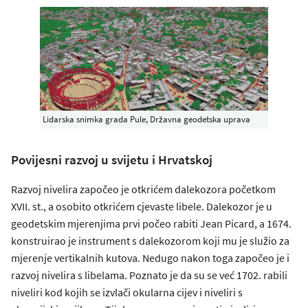
Lidarska snimka grada Pule, Državna geodetska uprava
Povijesni razvoj u svijetu i Hrvatskoj
Razvoj nivelira započeo je otkrićem dalekozora početkom
XVII. st., a osobito otkrićem cjevaste libele. Dalekozor je u
geodetskim mjerenjima prvi počeo rabiti Jean Picard, a 1674.
konstruirao je instrument s dalekozorom koji mu je služio za
mjerenje vertikalnih kutova. Nedugo nakon toga započeo je i
razvoj nivelira s libelama. Poznato je da su se već 1702. rabili
niveliri kod kojih se izvlači okularna cijev i niveliri s