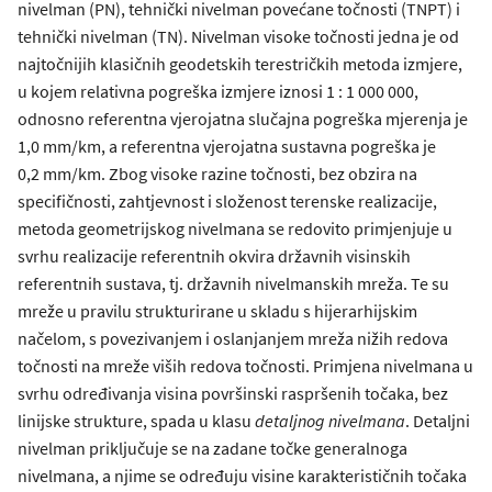
nivelman (PN), tehnički nivelman povećane točnosti (TNPT) i
tehnički nivelman (TN). Nivelman visoke točnosti jedna je od
najtočnijih klasičnih geodetskih terestričkih metoda izmjere,
u kojem relativna pogreška izmjere iznosi 1 : 1 000 000,
odnosno referentna vjerojatna slučajna pogreška mjerenja je
1,0 mm/km, a referentna vjerojatna sustavna pogreška je
0,2 mm/km. Zbog visoke razine točnosti, bez obzira na
specifičnosti, zahtjevnost i složenost terenske realizacije,
metoda geometrijskog nivelmana se redovito primjenjuje u
svrhu realizacije referentnih okvira državnih visinskih
referentnih sustava, tj. državnih nivelmanskih mreža. Te su
mreže u pravilu strukturirane u skladu s hijerarhijskim
načelom, s povezivanjem i oslanjanjem mreža nižih redova
točnosti na mreže viših redova točnosti. Primjena nivelmana u
svrhu određivanja visina površinski raspršenih točaka, bez
linijske strukture, spada u klasu
detaljnog nivelmana
. Detaljni
nivelman priključuje se na zadane točke generalnoga
nivelmana, a njime se određuju visine karakterističnih točaka