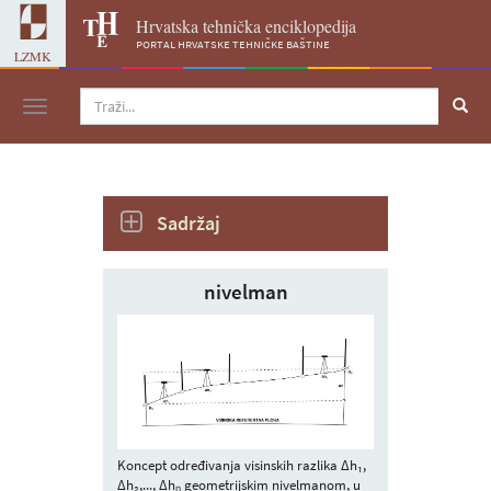
Hrvatska tehnička enciklopedija
portal hrvatske tehničke baštine
LZMK
Navigacija
Sadržaj
nivelman
Koncept određivanja visinskih razlika Δh₁,
Δh₂,..., Δhₙ geometrijskim nivelmanom, u