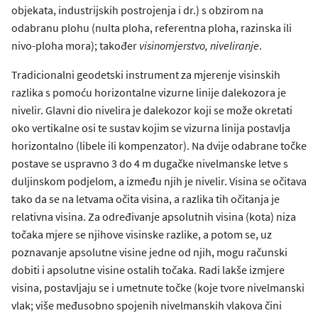
objekata, industrijskih postrojenja i dr.) s obzirom na
odabranu plohu (nulta ploha, referentna ploha, razinska ili
nivo-ploha mora); također
visinomjerstvo, niveliranje
.
Tradicionalni geodetski instrument za mjerenje visinskih
razlika s pomoću horizontalne vizurne linije dalekozora je
nivelir. Glavni dio nivelira je dalekozor koji se može okretati
oko vertikalne osi te sustav kojim se vizurna linija postavlja
horizontalno (libele ili kompenzator). Na dvije odabrane točke
postave se uspravno 3 do 4 m dugačke nivelmanske letve s
duljinskom podjelom, a između njih je nivelir. Visina se očitava
tako da se na letvama očita visina, a razlika tih očitanja je
relativna visina. Za određivanje apsolutnih visina (kota) niza
točaka mjere se njihove visinske razlike, a potom se, uz
poznavanje apsolutne visine jedne od njih, mogu računski
dobiti i apsolutne visine ostalih točaka. Radi lakše izmjere
visina, postavljaju se i umetnute točke (koje tvore nivelmanski
vlak; više međusobno spojenih nivelmanskih vlakova čini