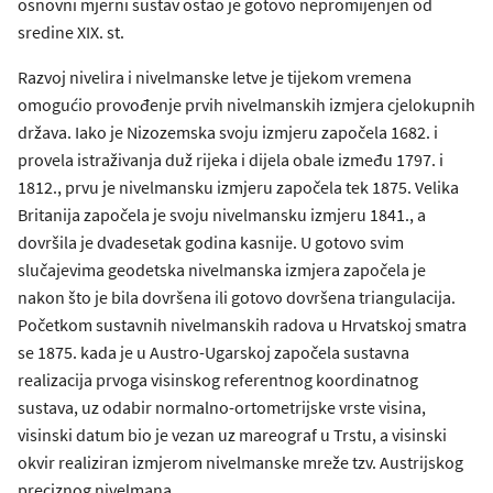
osnovni mjerni sustav ostao je gotovo nepromijenjen od
sredine XIX. st.
Razvoj nivelira i nivelmanske letve je tijekom vremena
omogućio provođenje prvih nivelmanskih izmjera cjelokupnih
država. Iako je Nizozemska svoju izmjeru započela 1682. i
provela istraživanja duž rijeka i dijela obale između 1797. i
1812., prvu je nivelmansku izmjeru započela tek 1875. Velika
Britanija započela je svoju nivelmansku izmjeru 1841., a
dovršila je dvadesetak godina kasnije. U gotovo svim
slučajevima geodetska nivelmanska izmjera započela je
nakon što je bila dovršena ili gotovo dovršena triangulacija.
Početkom sustavnih nivelmanskih radova u Hrvatskoj smatra
se 1875. kada je u Austro-Ugarskoj započela sustavna
realizacija prvoga visinskog referentnog koordinatnog
sustava, uz odabir normalno-ortometrijske vrste visina,
visinski datum bio je vezan uz mareograf u Trstu, a visinski
okvir realiziran izmjerom nivelmanske mreže tzv. Austrijskog
preciznog nivelmana.