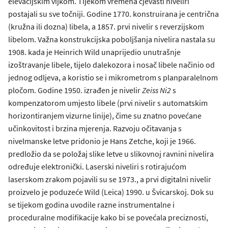
elevacijskim vijkom. Tijekom vremena cjevasti niveliri
postajali su sve točniji. Godine 1770. konstruirana je centrična
(kružna ili dozna) libela, a 1857. prvi nivelir s reverzijskom
libelom. Važna konstrukcijska poboljšanja nivelira nastala su
1908. kada je Heinrich Wild unaprijedio unutrašnje
izoštravanje libele, tijelo dalekozora i nosač libele načinio od
jednog odljeva, a koristio se i mikrometrom s planparalelnom
pločom. Godine 1950. izrađen je nivelir
Zeiss Ni2
s
kompenzatorom umjesto libele (prvi nivelir s automatskim
horizontiranjem vizurne linije), čime su znatno povećane
učinkovitost i brzina mjerenja. Razvoju očitavanja s
nivelmanske letve pridonio je Hans Zetche, koji je 1966.
predložio da se položaj slike letve u slikovnoj ravnini nivelira
određuje elektronički. Laserski niveliri s rotirajućom
laserskom zrakom pojavili su se 1973., a prvi digitalni nivelir
proizvelo je poduzeće Wild (Leica) 1990. u Švicarskoj. Dok su
se tijekom godina uvodile razne instrumentalne i
proceduralne modifikacije kako bi se povećala preciznosti,