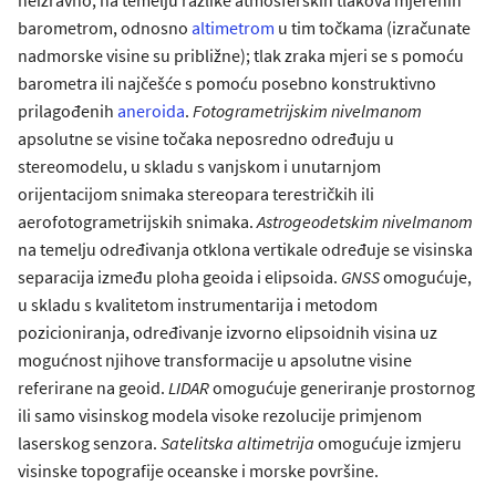
barometrom, odnosno
altimetrom
u tim točkama (izračunate
nadmorske visine su približne); tlak zraka mjeri se s pomoću
barometra ili najčešće s pomoću posebno konstruktivno
prilagođenih
aneroida
.
Fotogrametrijskim
nivelmanom
apsolutne se visine točaka neposredno određuju u
stereomodelu, u skladu s vanjskom i unutarnjom
orijentacijom snimaka stereopara terestričkih ili
aerofotogrametrijskih snimaka.
Astrogeodetskim
nivelmanom
na temelju određivanja otklona vertikale određuje se visinska
separacija između ploha geoida i elipsoida.
GNSS
omogućuje,
u skladu s kvalitetom instrumentarija i metodom
pozicioniranja, određivanje izvorno elipsoidnih visina uz
mogućnost njihove transformacije u apsolutne visine
referirane na geoid.
LIDAR
omogućuje generiranje prostornog
ili samo visinskog modela visoke rezolucije primjenom
laserskog senzora.
Satelitska altimetrija
omogućuje izmjeru
visinske topografije oceanske i morske površine.