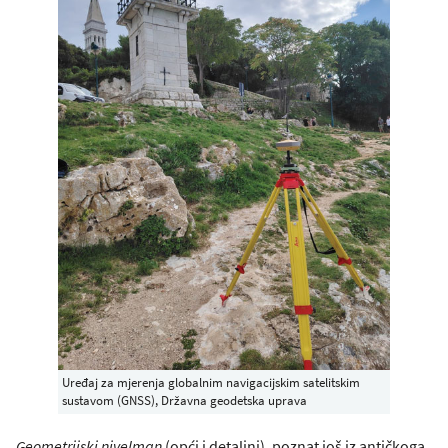
Uređaj za mjerenja globalnim navigacijskim satelitskim
sustavom (GNSS), Državna geodetska uprava
Geometrijski nivelman
(opći i detaljni), poznat još iz antičkoga