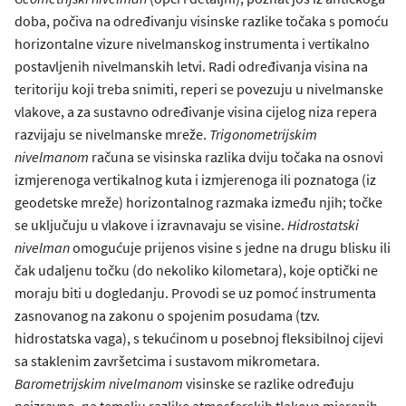
doba, počiva na određivanju visinske razlike točaka s pomoću
horizontalne vizure nivelmanskog instrumenta i vertikalno
postavljenih nivelmanskih letvi. Radi određivanja visina na
teritoriju koji treba snimiti, reperi se povezuju u nivelmanske
vlakove, a za sustavno određivanje visina cijelog niza repera
razvijaju se nivelmanske mreže.
Trigonometrijskim
nivelmanom
računa se visinska razlika dviju točaka na osnovi
izmjerenoga vertikalnog kuta i izmjerenoga ili poznatoga (iz
geodetske mreže) horizontalnog razmaka između njih; točke
se uključuju u vlakove i izravnavaju se visine.
Hidrostatski
nivelman
omogućuje prijenos visine s jedne na drugu blisku ili
čak udaljenu točku (do nekoliko kilometara), koje optički ne
moraju biti u dogledanju. Provodi se uz pomoć instrumenta
zasnovanog na zakonu o spojenim posudama (tzv.
hidrostatska vaga), s tekućinom u posebnoj fleksibilnoj cijevi
sa staklenim završetcima i sustavom mikrometara.
Barometrijskim
nivelmanom
visinske se razlike određuju
neizravno, na temelju razlike atmosferskih tlakova mjerenih