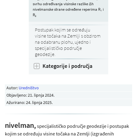
svrhu određivanja visinske razlike Δh
nivelmanske strane određene reperima R₁ i
R₂
Postupak kojim se određuju
visine točaka na Zemlji s obzirom
na odabranu plohu, ujedno i
specijalističko područje
geodezije.
Kategorije i područja
Autor:
Uredništvo
Objavljeno:
21. lipnja 2024
.
Ažurirano: 24. lipnja 2025.
nivelman,
specijalističko područje geodezije i postupak
kojim se određuju visine točaka na Zemlji (izgrađenih