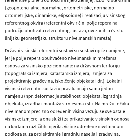
(geopotencijalne, normalne, ortometrijske, normalno-
ortometrijske, dinamičke, elipsoidne) i realizaciju visinskog
referentnog okvira (referentni okvir čini polje repera na
području obuhvata referentnog sustava, uvezanih u čvrstu
linijsku geometrijsku strukturu nivelmanskih mreža).
Državni visinski referentni sustavi su sustavi opće namjene,
jer je polje repera obuhvaćeno nivelmanskim mrežama
osnova za visinsko pozicioniranje na državnom teritoriju
(topografska izmjera, katastarska izmjera, izmjera za
projektiranje građevina, iskolčenje objekata i dr.). Lokalni
visinski referentni sustavi u pravilu imaju samo jednu
namjenu (npr. deformacije stabilnosti objekata, izgradnja
objekata, izradba i montaža strojevima i sl.). Na mrežu točaka
nivelmanom precizno određenih visina vezuju se sve ostale
visinske izmjere, a ona služi i za prikazivanje visinskih odnosa
na kartama različitih mjerila. Visine određene nivelmanom
podloga su za projektiranje i gradnju naselja i građevina,