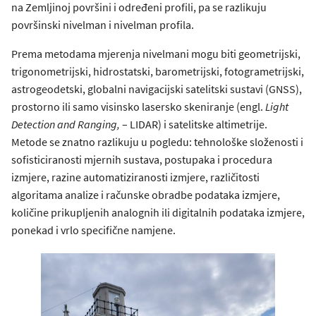
na Zemljinoj površini i određeni profili, pa se razlikuju
površinski nivelman i nivelman profila.
Prema metodama mjerenja nivelmani mogu biti geometrijski,
trigonometrijski, hidrostatski, barometrijski, fotogrametrijski,
astrogeodetski, globalni navigacijski satelitski sustavi (GNSS),
prostorno ili samo visinsko lasersko skeniranje (engl.
Light
Detection and Ranging,
– LIDAR) i satelitske altimetrije.
Metode se znatno razlikuju u pogledu: tehnološke složenosti i
sofisticiranosti mjernih sustava, postupaka i procedura
izmjere, razine automatiziranosti izmjere, različitosti
algoritama analize i računske obradbe podataka izmjere,
količine prikupljenih analognih ili digitalnih podataka izmjere,
ponekad i vrlo specifične namjene.