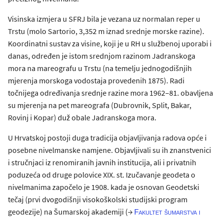
Visinska izmjera u SFRJ bila je vezana uz normalan reper u
Trstu (molo Sartorio, 3,352 m iznad srednje morske razine).
Koordinatni sustav za visine, koji je u RH u službenoj uporabi i
danas, određen je istom srednjom razinom Jadranskoga
mora na mareografu u Trstu (na temelju jednogodišnjih
mjerenja morskoga vodostaja provedenih 1875). Radi
točnijega određivanja srednje razine mora 1962–81. obavljena
su mjerenja na pet mareografa (Dubrovnik, Split, Bakar,
Rovinj i Kopar) duž obale Jadranskoga mora.
U Hrvatskoj postoji duga tradicija objavljivanja radova opće i
posebne nivelmanske namjene. Objavljivali su ih znanstvenici
i stručnjaci iz renomiranih javnih institucija, ali i privatnih
poduzeća od druge polovice XIX. st. Izučavanje geodeta o
nivelmanima započelo je 1908. kada je osnovan Geodetski
tečaj (prvi dvogodišnji visokoškolski studijski program
geodezije) na Šumarskoj akademiji (→
Fakultet šumarstva i