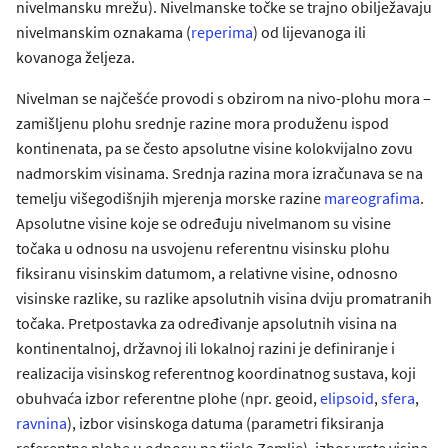
nivelmansku mrežu). Nivelmanske točke se trajno obilježavaju
nivelmanskim oznakama (
reperima
) od lijevanoga ili
kovanoga željeza.
Nivelman se najčešće provodi s obzirom na nivo-plohu mora –
zamišljenu plohu srednje razine mora produženu ispod
kontinenata, pa se često apsolutne visine kolokvijalno zovu
nadmorskim visinama. Srednja razina mora izračunava se na
temelju višegodišnjih mjerenja morske razine
mareografima
.
Apsolutne visine koje se određuju nivelmanom su visine
točaka u odnosu na usvojenu referentnu visinsku plohu
fiksiranu visinskim datumom, a relativne visine, odnosno
visinske razlike, su razlike apsolutnih visina dviju promatranih
točaka. Pretpostavka za određivanje apsolutnih visina na
kontinentalnoj, državnoj ili lokalnoj razini je definiranje i
realizacija visinskog referentnog koordinatnog sustava, koji
obuhvaća izbor referentne plohe (npr. geoid,
elipsoid
,
sfera
,
ravnina
), izbor visinskoga datuma (parametri fiksiranja
referentne plohe u odnosu na tijelo Zemlje), izbor vrste visina