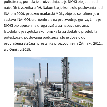
polistirena, porasla je proizvodnja, te je DIOKI bio jedan od
najvećih izvoznika u RH. Nakon što je kontrolu poslovanja nad
INA-om 2009. preuzeo mađarski MOL, obje su se rafinerije u
sastavu INA-MOL-a orijentirale na proizvodnju goriva, čime je
DIOKI bio upućen na druga tržišta za nabavu sirovina.
Istodobno je svjetska ekonomska kriza dodatno produbila
poteškoće u poslovanju poduzeća, što je dovelo do
proglašenja stečaja i prestanka proizvodnje na Žitnjaku 2011.,
a u Omišlju 2015.