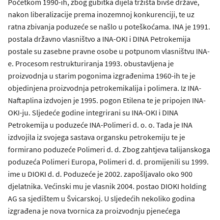
Početkom 1990-ih, zbog gubitka dijela tržišta bivše države,
nakon liberalizacije prema inozemnoj konkurenciji, te uz
ratna zbivanja poduzeće se našlo u poteškoćama. INA je 1991.
postala državno vlasništvo a INA-OKI i DINA Petrokemija
postale su zasebne pravne osobe u potpunom vlasništvu INA-
e. Procesom restrukturiranja 1993. obustavljena je
proizvodnja u starim pogonima izgrađenima 1960-ih te je
objedinjena proizvodnja petrokemikalija i polimera. Iz INA-
Naftaplina izdvojen je 1995. pogon Etilena te je pripojen INA-
OKI-ju. Sljedeće godine integrirani su INA-OKI i DINA
Petrokemija u poduzeće INA-Polimeri d. o. o. Tada je INA
izdvojila iz svojega sastava organsku petrokemiju te je
formirano poduzeće Polimeri d. d. Zbog zahtjeva talijanskoga
poduzeća Polimeri Europa, Polimeri d. d. promijenili su 1999.
ime u DIOKI d. d. Poduzeće je 2002. zapošljavalo oko 900
djelatnika. Većinski mu je vlasnik 2004. postao DIOKI holding
AG sa sjedištem u Švicarskoj. U sljedećih nekoliko godina
izgrađena je nova tvornica za proizvodnju pjenećega