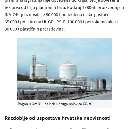
planirana izgradnja nije dovedena do kraja, već je dovršena
tek prva od triju planiranih faza. Potkraj 1980-ih proizvodnja u
INA-OKI-ju iznosila je 80 000 t polietilena niske gustoće,
65 000 t polistirena HI, GP i PS-E, 100 000 t petrokemikalija i
30 000 t plastičnih prerađevina.
Pogon u Omišlju na Krku, druga polovica XX. st.
Razdoblje od uspostave hrvatske neovisnosti