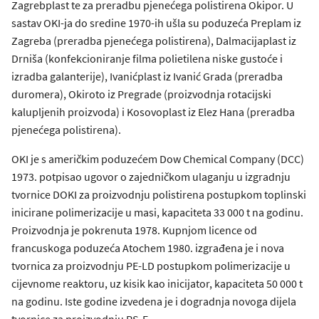
Zagrebplast te za preradbu pjenećega polistirena Okipor. U
sastav OKI-ja do sredine 1970-ih ušla su poduzeća Preplam iz
Zagreba (preradba pjenećega polistirena), Dalmacijaplast iz
Drniša (konfekcioniranje filma polietilena niske gustoće i
izradba galanterije), Ivanićplast iz Ivanić Grada (preradba
duromera), Okiroto iz Pregrade (proizvodnja rotacijski
kalupljenih proizvoda) i Kosovoplast iz Elez Hana (preradba
pjenećega polistirena).
OKI je s američkim poduzećem Dow Chemical Company (DCC)
1973. potpisao ugovor o zajedničkom ulaganju u izgradnju
tvornice DOKI za proizvodnju polistirena postupkom toplinski
inicirane polimerizacije u masi, kapaciteta 33 000 t na godinu.
Proizvodnja je pokrenuta 1978. Kupnjom licence od
francuskoga poduzeća Atochem 1980. izgrađena je i nova
tvornica za proizvodnju PE-LD postupkom polimerizacije u
cijevnome reaktoru, uz kisik kao inicijator, kapaciteta 50 000 t
na godinu. Iste godine izvedena je i dogradnja novoga dijela