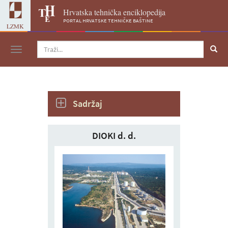
Hrvatska tehnička enciklopedija
portal hrvatske tehničke baštine
LZMK
Navigacija
Sadržaj
DIOKI d. d.