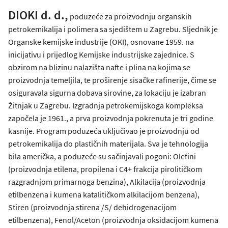
DIOKI d. d.,
poduzeće za proizvodnju organskih
petrokemikalija i polimera sa sjedištem u Zagrebu. Sljednik je
Organske kemijske industrije (OKI), osnovane 1959. na
inicijativu i prijedlog Kemijske industrijske zajednice. S
obzirom na blizinu nalazišta nafte i plina na kojima se
proizvodnja temeljila, te proširenje sisačke rafinerije, čime se
osiguravala sigurna dobava sirovine, za lokaciju je izabran
Žitnjak u Zagrebu. Izgradnja petrokemijskoga kompleksa
započela je 1961., a prva proizvodnja pokrenuta je tri godine
kasnije. Program poduzeća uključivao je proizvodnju od
petrokemikalija do plastičnih materijala. Sva je tehnologija
bila američka, a poduzeće su sačinjavali pogoni: Olefini
(proizvodnja etilena, propilena i C4+ frakcija pirolitičkom
razgradnjom primarnoga benzina), Alkilacija (proizvodnja
etilbenzena i kumena katalitičkom alkilacijom benzena),
Stiren (proizvodnja stirena /S/ dehidrogenacijom
etilbenzena), Fenol/Aceton (proizvodnja oksidacijom kumena