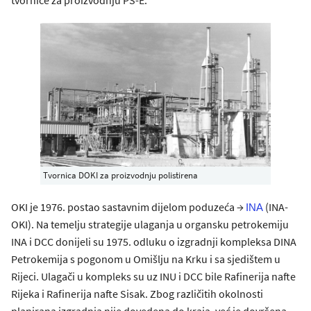
tvornice za proizvodnju PS-E.
Tvornica DOKI za proizvodnju polistirena
OKI je 1976. postao sastavnim dijelom poduzeća →
(INA-
INA
OKI). Na temelju strategije ulaganja u organsku petrokemiju
INA i DCC donijeli su 1975. odluku o izgradnji kompleksa DINA
Petrokemija s pogonom u Omišlju na Krku i sa sjedištem u
Rijeci. Ulagači u kompleks su uz INU i DCC bile Rafinerija nafte
Rijeka i Rafinerija nafte Sisak. Zbog različitih okolnosti