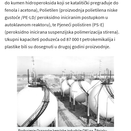
do kumen hidroperoksida koji se katalitički pregrađuje do
fenola i acetona), Polietilen (proizvodnja polietilena niske
gustoće /PE-LD/ peroksidno iniciranim postupkom u
autoklavnom reaktoru), te Pjeneći polistiren (PS-E)
(peroksidno inicirana suspenzijska polimerizacija stirena).
Ukupni kapaciteti poduzeća od 87 000 t petrokemikalija i
plastike bili su dosegnuti u drugoj godini proizvodnje.
Postrojenje Organske kemijske industrije OKI na Žitnjaku,