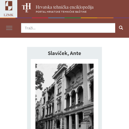
Hrvatska tehnička enciklopedija
portal hrvatske tehničke baštine
LZMK
Navigacija
Slaviček, Ante