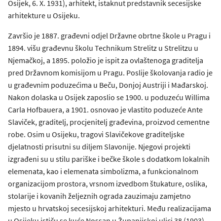
Osijek, 6. X. 1931), arhitekt, istaknut predstavnik secesijske
arhitekture u Osijeku.
Završio je 1887. građevni odjel Državne obrtne škole u Pragu i
1894. višu građevnu školu Technikum Strelitz u Strelitzu u
Njemačkoj, a 1895. položio je ispit za ovlaštenoga graditelja
pred Državnom komisijom u Pragu. Poslije školovanja radio je
u građevnim poduzećima u Beču, Donjoj Austriji i Mađarskoj.
Nakon dolaska u Osijek zaposlio se 1900. u poduzeću Willima
Carla Hofbauera, a 1901. osnovao je vlastito poduzeće Ante
Slaviček, graditelj, procjenitelj građevina, proizvod cementne
robe. Osim u Osijeku, tragovi Slavičekove graditeljske
djelatnosti prisutni su diljem Slavonije. Njegovi projekti
izgrađeni su u stilu pariške i bečke škole s dodatkom lokalnih
elemenata, kao i elemenata simbolizma, a funkcionalnom
organizacijom prostora, vrsnom izvedbom štukature, oslika,
stolarije i kovanih željeznih ograda zauzimaju zamjetno
mjesto u hrvatskoj secesijskoj arhitekturi. Među realizacijama
u Osijeku ističu se kuće Nossan u Županijskoj ulici 38 (1903),