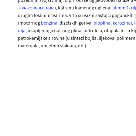
→
, katranu kamenog ugljena,
uljnim škri
prirodnome plinu
drugim fosilnim tvarima. Vrlo su važni sastojci pogonskih 
(motornog
benzina
, dizelskih goriva,
bioplina
,
kerozina
),
ulja
, ukapljenoga naftnog plina, petroleja, otapala te su k
petrokemijske sirovine (u sintezi bojila, lijekova, polimern
materijala, umjetnih vlakana, itd.).