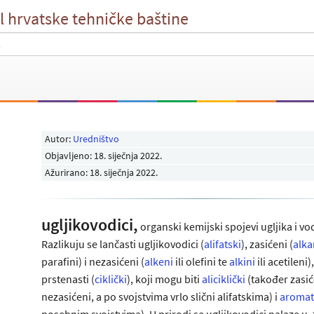
l hrvatske tehničke baštine
Autor:
Uredništvo
Objavljeno:
18. siječnja 2022
.
Ažurirano: 18. siječnja 2022.
ugljikovodici,
organski kemijski spojevi ugljika i vo
Razlikuju se lančasti ugljikovodici (
alifatski
), zasićeni (
alka
parafini) i nezasićeni (
alkeni
ili olefini te
alkini
ili acetileni),
prstenasti (
ciklički
), koji mogu biti
aliciklički
(također zasić
nezasićeni, a po svojstvima vrlo slični alifatskima) i
aromat
posebnim svojstvima). U prirodi se ugljikovodici nalaze u