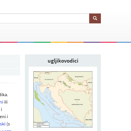
ugljikovodici
dika.
ni
ili
 i
eni i
ski
(s
 →
,