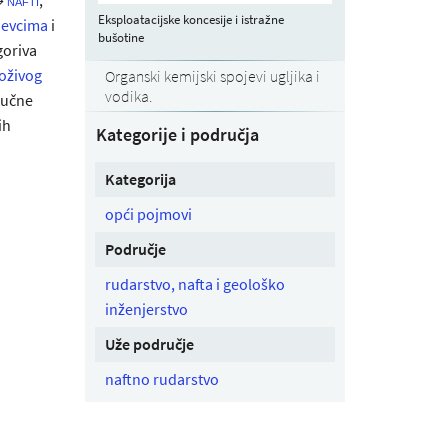
nafti
Eksploatacijske koncesije i istražne
ljevcima
i
bušotine
goriva
loživog
Organski kemijski spojevi ugljika i
vodika.
ljučne
ih
Kategorije i područja
Kategorija
opći pojmovi
Područje
rudarstvo, nafta i geološko
inženjerstvo
Uže područje
naftno rudarstvo