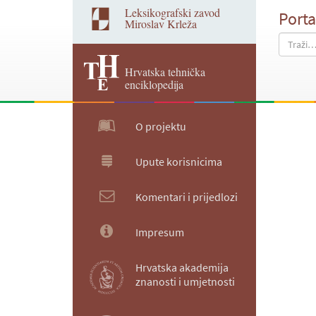
Leksikografski zavod
Porta
Miroslav Krleža
Hrvatska tehnička
enciklopedija
O projektu
Upute korisnicima
Komentari i prijedlozi
Impresum
Hrvatska akademija
znanosti i umjetnosti