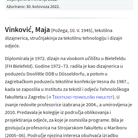
Ažurirano: 30. kolovoza 2022.
Vinković, Maja
(Požega, 10. V. 1945), tekstilna
dizajnerica, stručnjakinja za tekstilnu tehnologiju i dizajn
odjeće.
Diplomirala je 1972. dizajn na visokom učilištu u Bielefeldu
(FH Bielefeld). Godine 1972–73. radila je kao dizajnerica u
poduzeću Doolittle DDB u Düsseldorfu, a potom u
zagrebačkom poduzeću tekstilne konfekcije Vesna do 1987.,
kada se zaposlila u Institutu za tekstil i odjeću Tehnološkoga
fakulteta u Zagrebu (→
). U
Tekstilno-tehnološki fakultet
zvanje redovite profesorice izabrana je 2004., a umirovljena je
2010. Predavala je kolegije iz područja oblikovanja i
projektiranja odjeće, za koje je osmislila programe. Bila je
gostujuća profesorica na Strojarskom fakultetu u Mariboru
(2005–06). Područje njezina interesa obuhvaća izradbu