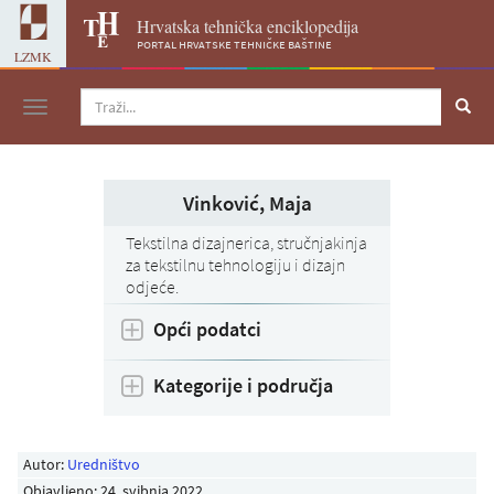
Hrvatska tehnička enciklopedija
portal hrvatske tehničke baštine
LZMK
Navigacija
Vinković, Maja
Tekstilna dizajnerica, stručnjakinja
za tekstilnu tehnologiju i dizajn
odjeće.
Opći podatci
Kategorije i područja
Autor:
Uredništvo
Objavljeno:
24. svibnja 2022
.