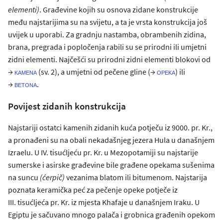
elementi)
. Građevine kojih su osnova zidane konstrukcije
među najstarijima su na svijetu, a ta je vrsta konstrukcija još
uvijek u uporabi. Za gradnju nastamba, obrambenih zidina,
brana, pregrada i popločenja rabili su se prirodni ili umjetni
zidni elementi. Najčešći su prirodni zidni elementi blokovi od
→
(sv. 2), a umjetni od pečene gline (→
) ili
kamena
opeka
→
.
betona
Povijest zidanih konstrukcija
Najstariji ostatci kamenih zidanih kuća potječu iz 9000. pr. Kr.,
a pronađeni su na obali nekadašnjeg jezera Hula u današnjem
Izraelu. U IV. tisućljeću pr. Kr. u Mezopotamiji su najstarije
sumerske i asirske građevine bile građene opekama sušenima
na suncu
(ćerpič)
vezanima blatom ili bitumenom. Najstarija
poznata keramička peć za pečenje opeke potječe iz
III. tisućljeća pr. Kr. iz mjesta Khafaje u današnjem Iraku. U
Egiptu je sačuvano mnogo palača i grobnica građenih opekom