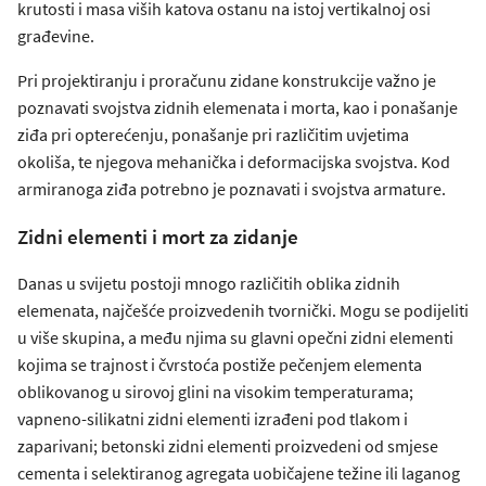
krutosti i masa viših katova ostanu na istoj vertikalnoj osi
građevine.
Pri projektiranju i proračunu zidane konstrukcije važno je
poznavati svojstva zidnih elemenata i morta, kao i ponašanje
ziđa pri opterećenju, ponašanje pri različitim uvjetima
okoliša, te njegova mehanička i deformacijska svojstva. Kod
armiranoga ziđa potrebno je poznavati i svojstva armature.
Zidni elementi i mort za zidanje
Danas u svijetu postoji mnogo različitih oblika zidnih
elemenata, najčešće proizvedenih tvornički. Mogu se podijeliti
u više skupina, a među njima su glavni opečni zidni elementi
kojima se trajnost i čvrstoća postiže pečenjem elementa
oblikovanog u sirovoj glini na visokim temperaturama;
vapneno-silikatni zidni elementi izrađeni pod tlakom i
zaparivani; betonski zidni elementi proizvedeni od smjese
cementa i selektiranog agregata uobičajene težine ili laganog