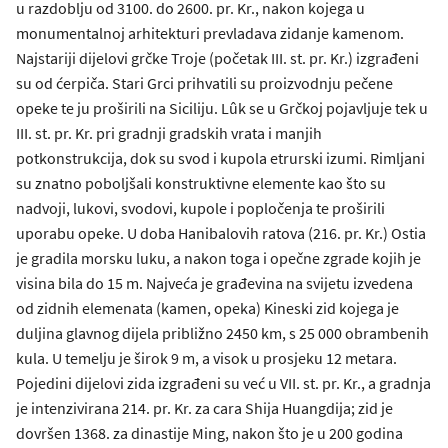
u razdoblju od 3100. do 2600. pr. Kr., nakon kojega u
monumentalnoj arhitekturi prevladava zidanje kamenom.
Najstariji dijelovi grčke Troje (početak III. st. pr. Kr.) izgrađeni
su od ćerpiča. Stari Grci prihvatili su proizvodnju pečene
opeke te ju proširili na Siciliju. Lûk se u Grčkoj pojavljuje tek u
III. st. pr. Kr. pri gradnji gradskih vrata i manjih
potkonstrukcija, dok su svod i kupola etrurski izumi. Rimljani
su znatno poboljšali konstruktivne elemente kao što su
nadvoji, lukovi, svodovi, kupole i popločenja te proširili
uporabu opeke. U doba Hanibalovih ratova (216. pr. Kr.) Ostia
je gradila morsku luku, a nakon toga i opečne zgrade kojih je
visina bila do 15 m. Najveća je građevina na svijetu izvedena
od zidnih elemenata (kamen, opeka) Kineski zid kojega je
duljina glavnog dijela približno 2450 km, s 25 000 obrambenih
kula. U temelju je širok 9 m, a visok u prosjeku 12 metara.
Pojedini dijelovi zida izgrađeni su već u VII. st. pr. Kr., a gradnja
je intenzivirana 214. pr. Kr. za cara Shija Huangdija; zid je
dovršen 1368. za dinastije Ming, nakon što je u 200 godina