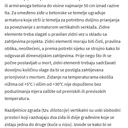
ili armiranoga betona do visine najmanje 50 cm iznad razine
tla. Za omeđeno ziđe u betonske se temelje ugrađuje
armatura koja strši iz temelja za potrebnu duljinu prianjanja
za povezivanje s armaturom vertikalnih serklaža. Zidne
elemente treba slagati u pravilan zidni vez u skladu sa
zahtjevima projekta. Zidni elementi moraju biti čisti, pravilna
oblika, neoštećeni, a prema potrebi sijeku se strojno kako bi
odgovarali dimenzijskim zahtjevima. Prije nego što ih se
počne postavljati u mort, zidni elementi trebaju sadržavati
dovoljnu količinu vlage da bi se postigla zahtijevana
prionjivost s mortom. Zidanje na temperaturama okoliša
nižima od +5°C i višim od +30°C nije dopušteno bez
poduzimanja mjera zaštite od preniskih ili previsokih
temperatura.
Razdjelnice zgrada (tzv.
dilatacije
) vertikalni su uski slobodni
prostori koji razdvajaju dva ziđa ili dvije građevine koje se
zidaju jedna do druge (kuće u nizu). Izvode se kako bi se