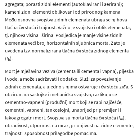
agregata; porasti zidni elementi (autoklavirani i aerirani);
kameni zidni elementi oblikovani od prirodnog kamena.
Među osnovna svojstva zidnih elemenata ubraja se njihova
tlačna čvrstoća i trajnost. Važno je svojstvo i oblik elemenata,
tj. njihova visina i širina. Posljedica je manje visine zidnih
elemenata veći broj horizontalnih sljubnica morta. Zato je
uvedena tzv. normalizirana tlačna čvrstoća zidnog elementa
(
f
).
b
Mort je mješavina veziva (cementa ili cementa i vapna), pijeska
i vode, a može sadržavati i dodatke. Služi za povezivanje
zidnih elemenata, a ujedno s njima ostvaruje i čvrstoću ziđa. S
obzirom na sastojke i mehanička svojstva, razlikuju se
cementno-vapneni (produžni) mort koji se rabi najčešće,
cementni, vapneni, tankoslojni, unaprijed pripremljeni i
lakoagregatni mort. Svojstva su morta tlačna čvrstoća (
f
),
m
obradivost, otpornost na mraz, prionjivost na zidne elemente,
trajnost i sposobnost prilagodbe pomacima.