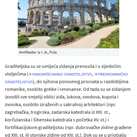
Amfiteatar iz I. st., Pula
Graditeljska su se umijeća zidanja prenosila i u sljedećim
stoljećima (→
, →
ranokršćansko graditeljstvo
predromaničko
), do njihova ponovnog procvata u razdobljima
graditeljstvo
romanike, osobito gotike i renesanse. Od tada su se zidanjem
izvodili sve smjeliji oblici ziđa, lukova, svodova, kupola i
zvonika, osobito izraženih u sakralnoj arhitekturi (npr.
zagrebačka, trogirska, zadarska katedrala iz XIII. st.,
korčulanska i šibenska katedrala s početka XV. st.) i
fortifikacijskom graditeljstvu (npr. dubrovačke zidine građene
od XIII. st. ili stonske zidine od XIV. st.). Dok su se u priobalju