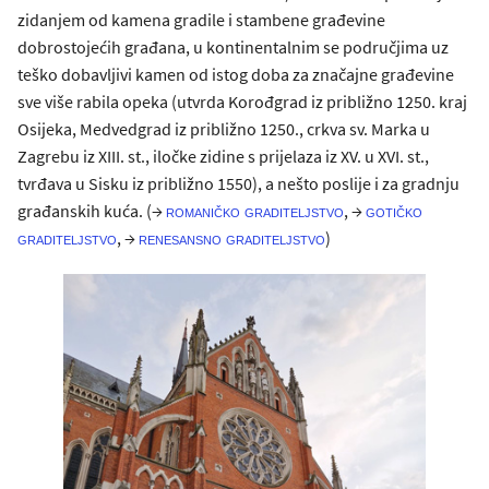
zidanjem od kamena gradile i stambene građevine
dobrostojećih građana, u kontinentalnim se područjima uz
teško dobavljivi kamen od istog doba za značajne građevine
sve više rabila opeka (utvrda Korođgrad iz približno 1250. kraj
Osijeka, Medvedgrad iz približno 1250., crkva sv. Marka u
Zagrebu iz XIII. st., iločke zidine s prijelaza iz XV. u XVI. st.,
tvrđava u Sisku iz približno 1550), a nešto poslije i za gradnju
građanskih kuća. (→
, →
romaničko graditeljstvo
gotičko
, →
)
graditeljstvo
renesansno graditeljstvo