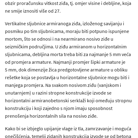
obzir proračunsku vitkost ziđa, tj. omjer visine i debljine, koja
ne smije iznositi više od 27.
Vertikalne sljubnice armiranoga ziđa, izloženog savijanju i
posmiku po tim sljubnicama, moraju biti potpuno ispunjene
mortom, što se odnosi i na nearmirano nosivo ziđe u
seizmičkim područjima. U ziđu armiranom u horizontalnim
sljubnicama, debljina morta treba biti za najmanje 5 mm veća
od promjera armature. Najmanji promjer šipki armature je
5 mm, dok dimenzije žica predgotovljene armature u obliku
rešetke koja se postavlja u horizontalne sljubnice mogu biti i
manjega promjera. Na svakom nosivom ziđu (vanjskom i
unutarnjem) u razini stropne konstrukcije izvode se
horizontalni armiranobetonski serklaži koji omeđuju stropnu
konstrukciju i koji zajedno s njom imaju sposobnost
prenošenja horizontalnih sila na nosivo ziđe.
Kako bi se izbjeglo upijanje vlage iz tla, zamrzavanje i moguća
onečišćenja, temelji zidanih konstrukcija izvode se od betona