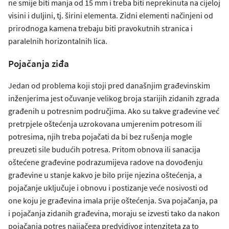
ne smije biti manja od 15 mm i treba biti neprekinuta na cijeloj
visini i duljini, tj. širini elementa. Zidni elementi načinjeni od
prirodnoga kamena trebaju biti pravokutnih stranica i
paralelnih horizontalnih lica.
Pojačanja ziđa
Jedan od problema koji stoji pred današnjim građevinskim
inženjerima jest očuvanje velikog broja starijih zidanih zgrada
građenih u potresnim područjima. Ako su takve građevine već
pretrpjele oštećenja uzrokovana umjerenim potresom ili
potresima, njih treba pojačati da bi bez rušenja mogle
preuzeti sile budućih potresa. Pritom obnova ili sanacija
oštećene građevine podrazumijeva radove na dovođenju
građevine u stanje kakvo je bilo prije njezina oštećenja, a
pojačanje uključuje i obnovu i postizanje veće nosivosti od
one koju je građevina imala prije oštećenja. Sva pojačanja, pa
i pojačanja zidanih građevina, moraju se izvesti tako da nakon
pojačanja potres najjačega predvidivog intenziteta za to