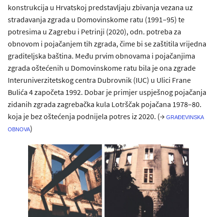
konstrukcija u Hrvatskoj predstavljaju zbivanja vezana uz
stradavanja zgrada u Domovinskome ratu (1991–95) te
potresima u Zagrebu i Petrinji (2020), odn. potreba za
obnovom i pojačanjem tih zgrada, čime bi se zaštitila vrijedna
graditeljska baština. Među prvim obnovama i pojačanjima
zgrada oštećenih u Domovinskome ratu bila je ona zgrade
Interuniverzitetskog centra Dubrovnik (IUC) u Ulici Frane
Bulića 4 započeta 1992. Dobar je primjer uspješnog pojačanja
zidanih zgrada zagrebačka kula Lotrščak pojačana 1978–80.
koja je bez oštećenja podnijela potres iz 2020. (→
građevinska
)
obnova