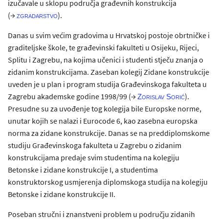
izučavale u sklopu područja građevnih konstrukcija
(→
).
zgradarstvo
Danas u svim većim gradovima u Hrvatskoj postoje obrtničke i
graditeljske škole, te građevinski fakulteti u Osijeku, Rijeci,
Splitu i Zagrebu, na kojima učenici i studenti stječu znanja o
zidanim konstrukcijama. Zaseban kolegij Zidane konstrukcije
uveden je u plan i program studija Građevinskoga fakulteta u
Zagrebu akademske godine 1998/99 (→
).
Zorislav Sorić
Presudne su za uvođenje tog kolegija bile Europske norme,
unutar kojih se nalazi i Eurocode 6, kao zasebna europska
norma za zidane konstrukcije. Danas se na preddiplomskome
studiju Građevinskoga fakulteta u Zagrebu o zidanim
konstrukcijama predaje svim studentima na kolegiju
Betonske i zidane konstrukcije I, a studentima
konstruktorskog usmjerenja diplomskoga studija na kolegiju
Betonske i zidane konstrukcije II.
Poseban stručni i znanstveni problem u području zidanih