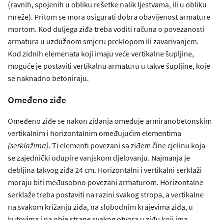
(ravnih, spojenih u obliku rešetke nalik ljestvama, ili u obliku
mreže). Pritom se mora osigurati dobra obavijenost armature
mortom. Kod duljega ziđa treba voditi računa o povezanosti
armatura u uzdužnom smjeru preklopom ili zavarivanjem.
Kod zidnih elemenata koji imaju veće vertikalne šupljine,
moguće je postaviti vertikalnu armaturu u takve šupljine, koje
se naknadno betoniraju.
Omeđeno ziđe
Omeđeno ziđe se nakon zidanja omeđuje armiranobetonskim
vertikalnim i horizontalnim omeđujućim elementima
(serklažima)
. Ti elementi povezani sa ziđem čine cjelinu koja
se zajednički odupire vanjskom djelovanju. Najmanja je
debljina takvog ziđa 24 cm. Horizontalni i vertikalni serklaži
moraju biti međusobno povezani armaturom. Horizontalne
serklaže treba postaviti na razini svakog stropa, a vertikalne
na svakom križanju ziđa, na slobodnim krajevima ziđa, u
kutovima i na obje strane svakog otvora u ziđu koji ima