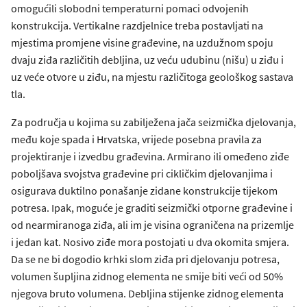
omogućili slobodni temperaturni pomaci odvojenih
konstrukcija. Vertikalne razdjelnice treba postavljati na
mjestima promjene visine građevine, na uzdužnom spoju
dvaju ziđa različitih debljina, uz veću udubinu (nišu) u ziđu i
uz veće otvore u ziđu, na mjestu različitoga geološkog sastava
tla.
Za područja u kojima su zabilježena jača seizmička djelovanja,
među koje spada i Hrvatska, vrijede posebna pravila za
projektiranje i izvedbu građevina. Armirano ili omeđeno ziđe
poboljšava svojstva građevine pri cikličkim djelovanjima i
osigurava duktilno ponašanje zidane konstrukcije tijekom
potresa. Ipak, moguće je graditi seizmički otporne građevine i
od nearmiranoga ziđa, ali im je visina ograničena na prizemlje
i jedan kat. Nosivo ziđe mora postojati u dva okomita smjera.
Da se ne bi dogodio krhki slom ziđa pri djelovanju potresa,
volumen šupljina zidnog elementa ne smije biti veći od 50%
njegova bruto volumena. Debljina stijenke zidnog elementa