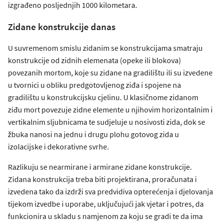
izgrađeno posljednjih 1000 kilometara.
Zidane konstrukcije danas
U suvremenom smislu zidanim se konstrukcijama smatraju
konstrukcije od zidnih elemenata (opeke ili blokova)
povezanih mortom, koje su zidane na gradilištu ili su izvedene
u tvornici u obliku predgotovljenog ziđa i spojene na
gradilištu u konstrukcijsku cjelinu. U klasičnome zidanom
ziđu mort povezuje zidne elemente u njihovim horizontalnim i
vertikalnim sljubnicama te sudjeluje u nosivosti zida, dok se
žbuka nanosi na jednu i drugu plohu gotovog zida u
izolacijske i dekorativne svrhe.
Razlikuju se nearmirane i armirane zidane konstrukcije.
Zidana konstrukcija treba biti projektirana, proračunata i
izvedena tako da izdrži sva predvidiva opterećenja i djelovanja
tijekom izvedbe i uporabe, uključujući jak vjetar i potres, da
funkcionira u skladu s namjenom za koju se gradi te da ima