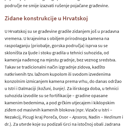
područje ne smije izazvati rušenje pojačane građevine.
Zidane konstrukcije u Hrvatskoj
U Hrvatskoj su se građevine gradile zidanjem još u pradavna
vremena. U krajevima s obiljem prirodnoga kamena na
raspolaganju (priobalje, gorska područja) isprva su se
skloništa za ljude i stoku gradila u tehnici suhozida, od
kamenja nađenog na mjestu gradnje, bez veznog sredstva.
Takav se tradicionalni način izgradnje zidova, kadšto
natkrivenih tzv. lažnom kupolom ili svodom izvedenima
konzolnim izmicanjem kamena prema vrhu, do danas održao
u Istri i Dalmaciji
(kažuni, bunje).
Za ilirskoga doba, u tehnici
suhozida izvodile su se fortifikacije – gradine opasane
kamenim bedemima, a pod grčkim utjecajem i kiklopskim
ziđem od masivnih kamenih blokova (npr. Vizače u Istri –
Nezakcij, Picugi kraj Poreča, Osor –
Apsoros,
Nadin –
Nedinum
i
dr.). Za utvrde koje su podizali Grci na istočnoj obali Jadrana