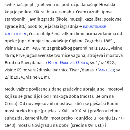
svih značajnijih građevina na području današnje Hrvatske,
koja je potkraj XIX. st. bila u zamahu. Osim raznih tipova
stambenih i javnih zgrada (škole, muzeji, kazališta, poslovne
zgrade itd.) osobito je jačala izgradnja →
industrijske
, često obilježena vitkim dimnjacima zidanima od
arhitekture
opeke (npr. dimnjaci nekadašnje Ciglane Zagreb iz 1885.,
visine 62,2 m i 49,8 m; zagrebačkog paromlina iz 1916., visine
45 m; Prve jugoslavenske tvornice vagona, strojeva i mostova
Brod na Savi /danas →
; sv. 1/ iz 1922.,
Đuro Đaković Grupa
visine 65 m; varaždinske tvornice Tivar /danas →
; sv.
Varteks
2/ iz 1934., visine 81 m).
Među važne povijesne zidane građevine ubrajaju se i mostovi
koji su se gradili još od rimskoga doba (most u Belom na
Cresu). Od novovjekovnih mostova ističu se pješački Kudin
most preko Krupe (prijelaz iz XVIII. u XIX. st.) građen u tehnici
suhozida, kameni lučni most preko Tounjčice u Tounju (1777–
1843), most u Novigradu na Dobri (sredina XVIII. st.) i