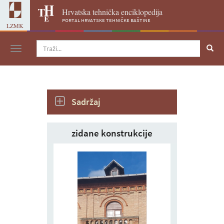
Hrvatska tehnička enciklopedija
portal hrvatske tehničke baštine
LZMK
Navigacija
Sadržaj
zidane konstrukcije