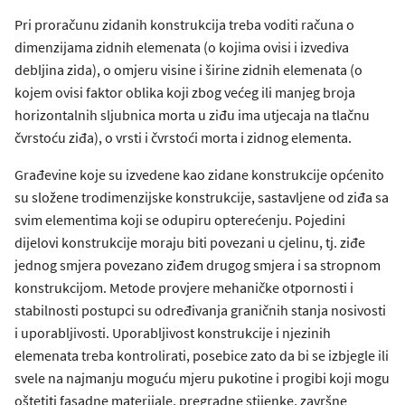
Pri proračunu zidanih konstrukcija treba voditi računa o
dimenzijama zidnih elemenata (o kojima ovisi i izvediva
debljina zida), o omjeru visine i širine zidnih elemenata (o
kojem ovisi faktor oblika koji zbog većeg ili manjeg broja
horizontalnih sljubnica morta u ziđu ima utjecaja na tlačnu
čvrstoću ziđa), o vrsti i čvrstoći morta i zidnog elementa.
Građevine koje su izvedene kao zidane konstrukcije općenito
su složene trodimenzijske konstrukcije, sastavljene od ziđa sa
svim elementima koji se odupiru opterećenju. Pojedini
dijelovi konstrukcije moraju biti povezani u cjelinu, tj. ziđe
jednog smjera povezano ziđem drugog smjera i sa stropnom
konstrukcijom. Metode provjere mehaničke otpornosti i
stabilnosti postupci su određivanja graničnih stanja nosivosti
i uporabljivosti. Uporabljivost konstrukcije i njezinih
elemenata treba kontrolirati, posebice zato da bi se izbjegle ili
svele na najmanju moguću mjeru pukotine i progibi koji mogu
oštetiti fasadne materijale, pregradne stijenke, završne