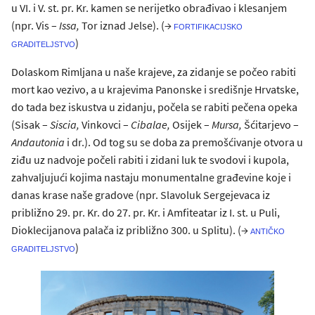
u VI. i V. st. pr. Kr. kamen se nerijetko obrađivao i klesanjem
(npr. Vis –
Issa,
Tor iznad Jelse). (→
fortifikacijsko
)
graditeljstvo
Dolaskom Rimljana u naše krajeve, za zidanje se počeo rabiti
mort kao vezivo, a u krajevima Panonske i središnje Hrvatske,
do tada bez iskustva u zidanju, počela se rabiti pečena opeka
(Sisak –
Siscia,
Vinkovci –
Cibalae,
Osijek –
Mursa,
Šćitarjevo –
Andautonia
i dr.). Od tog su se doba za premošćivanje otvora u
ziđu uz nadvoje počeli rabiti i zidani luk te svodovi i kupola,
zahvaljujući kojima nastaju monumentalne građevine koje i
danas krase naše gradove (npr. Slavoluk Sergejevaca iz
približno 29. pr. Kr. do 27. pr. Kr. i Amfiteatar iz I. st. u Puli,
Dioklecijanova palača iz približno 300. u Splitu). (→
antičko
)
graditeljstvo