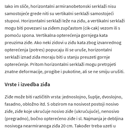
Iako im sliče, horizontalni armiranobetonski serklaži nisu
samostojeće grede niti su vertikalni serklaži samostojeći
stupovi. Horizontalni serklaži leže na ziđu, a vertikalni serklaži
mogu biti povezani sa ziđem zupčastom (cik-cak) vezom ili s
pomoću spona. Vertikalna opterećenja gornjega kata
preuzima ziđe. Ako neki zidovi u ziđu kata zbog izvanrednog
opterećenja (potres) popucaju ili se uruše, horizontalni
serklaži iznad ziđa moraju biti u stanju preuzeti gornje
opterećenje. Pritom horizontalni serklaži mogu pretrpjeti
znatne deformacije, progibe i pukotine, ali se ne smiju urušiti.
Vrste i izvedba ziđa
Ziđe može biti različitih vrsta: jednoslojno, šuplje, dvoslojno,
fasadno, obložno itd. S obzirom na nosivost postoji nosivo
ziđe, ziđe koje ukrućuje nosivo ziđe (ukrućujuće), nenosivo
(pregradno), bočno opterećeno ziđe i sl. Najmanja je debljina
nosivoga nearmiranoga ziđa 20 cm. Također treba uzeti u