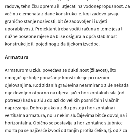
radove, tehničku opremu ili utjecati na vodonepropusnost. Za
većinu elemenata zidane konstrukcije, koji zadovoljavaju
granično stanje nosivosti, bit će zadovoljeni i uvjeti
uporabljivosti. Projektant treba voditi računa o tome jesu li
nužne posebne mjere da bi se osigurala opća stabilnost
konstrukcije ili pojedinog ziđa tijekom izvedbe.
Armatura
Armaturom u ziđu povećava se duktilnost (žilavost), što
omogućuje bolje ponašanje konstrukcije pri raznim
djelovanjima. Kod zidanih građevina nearmirano ziđe nekada
nije dovoljno otporno na utjecaj jačih horizontalnih sila (od
potresa) kada u ziđu dolazi do velikih posmičnih i vlačnih
naprezanja. Dobro je ako u ziđu postoji i horizontalna i
vertikalna armatura, no u nekim slučajevima bit će dovoljna i
horizontalna. Obično se postavlja u horizontalne sljubnice
morta pa se najčešće izvodi od tanjih profila čelika, tj. od žica