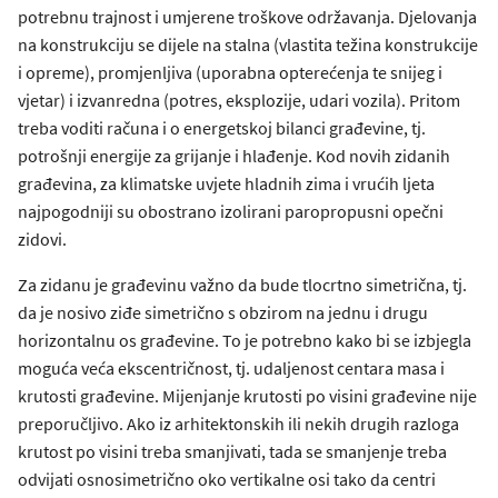
potrebnu trajnost i umjerene troškove održavanja. Djelovanja
na konstrukciju se dijele na stalna (vlastita težina konstrukcije
i opreme), promjenljiva (uporabna opterećenja te snijeg i
vjetar) i izvanredna (potres, eksplozije, udari vozila). Pritom
treba voditi računa i o energetskoj bilanci građevine, tj.
potrošnji energije za grijanje i hlađenje. Kod novih zidanih
građevina, za klimatske uvjete hladnih zima i vrućih ljeta
najpogodniji su obostrano izolirani paropropusni opečni
zidovi.
Za zidanu je građevinu važno da bude tlocrtno simetrična, tj.
da je nosivo ziđe simetrično s obzirom na jednu i drugu
horizontalnu os građevine. To je potrebno kako bi se izbjegla
moguća veća ekscentričnost, tj. udaljenost centara masa i
krutosti građevine. Mijenjanje krutosti po visini građevine nije
preporučljivo. Ako iz arhitektonskih ili nekih drugih razloga
krutost po visini treba smanjivati, tada se smanjenje treba
odvijati osnosimetrično oko vertikalne osi tako da centri