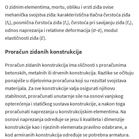
O zidnim elementima, mortu, obliku i vrsti ziđa ovise
mehanička svojstva ziđa: karakteristična tlačna čvrstoća ziđa
(
f
), posmična čvrstoća ziđa (
f
), čvrstoća pri savijanju ziđa (
f
),
k
v
x
odnos naprezanja i relativne deformacija (
σ–ε
), modul
elastičnosti ziđa (
E
).
Proračun zidanih konstrukcija
Proračun zidanih konstrukcija ima sličnosti s proračunima
betonskih, metalnih ili drvenih konstrukcija. Razlike se očituju
ponajviše u dijelovima proračuna koji su rezultat svojstava
materijala. Za sve konstrukcije valja osigurati njihovu
stabilnost, proračunati unutarnje sile na osnovi vanjskog
opterećenja i statičkog sustava konstrukcije, a nakon toga
proračunati naprezanja u konstrukcijskim elementima. Na
osnovi naprezanja određuje se jesu li kvaliteta i dimenzije
konstrukcije kao i njezinih elemenata pravilno odabrane, a
kod armiranih konstrukcija određuje se potrebna armatura.