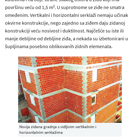
2
površinu veću od 1,5 m
. U suprotnome se ziđe ne smatra
omeđenim. Vertikalni i horizontalni serklaži nemaju učinak
okvirne konstrukcije, nego zajedno sa ziđem daju zidanoj
konstrukciji veću nosivost i duktilnost. Najčešće su iste ili
manje debljine od debljine ziđa, a nekada su izbetonirani u
šupljinama posebno oblikovanih zidnih elemenata.
Novija zidana gradnja s vidljivim vertikalnim i
horizontalnim serklažima