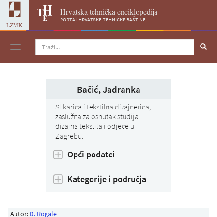
Hrvatska tehnička enciklopedija
portal hrvatske tehničke baštine
LZMK
Navigacija
Bačić, Jadranka
Slikarica i tekstilna dizajnerica,
zaslužna za osnutak studija
dizajna tekstila i odjeće u
Zagrebu.
Opći podatci
Kategorije i područja
Autor:
D. Rogale