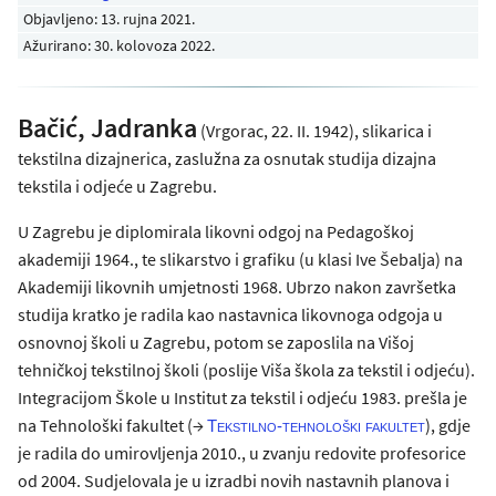
Objavljeno:
13. rujna 2021
.
Ažurirano: 30. kolovoza 2022.
Bačić, Jadranka
(Vrgorac, 22. II. 1942), slikarica i
tekstilna dizajnerica, zaslužna za osnutak studija dizajna
tekstila i odjeće u Zagrebu.
U Zagrebu je diplomirala likovni odgoj na Pedagoškoj
akademiji 1964., te slikarstvo i grafiku (u klasi Ive Šebalja) na
Akademiji likovnih umjetnosti 1968. Ubrzo nakon završetka
studija kratko je radila kao nastavnica likovnoga odgoja u
osnovnoj školi u Zagrebu, potom se zaposlila na Višoj
tehničkoj tekstilnoj školi (poslije Viša škola za tekstil i odjeću).
Integracijom Škole u Institut za tekstil i odjeću 1983. prešla je
na Tehnološki fakultet (→
), gdje
Tekstilno-tehnološki fakultet
je radila do umirovljenja 2010., u zvanju redovite profesorice
od 2004. Sudjelovala je u izradbi novih nastavnih planova i