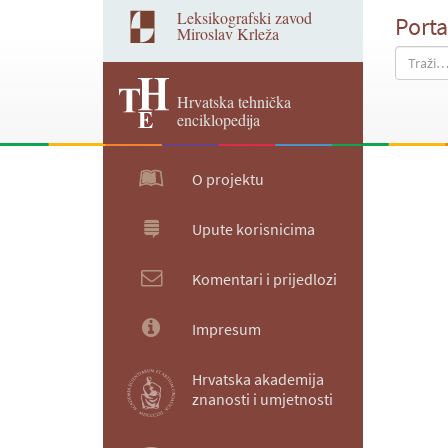
Leksikografski zavod
Porta
Miroslav Krleža
Hrvatska tehnička
enciklopedija
O projektu
Upute korisnicima
Komentari i prijedlozi
Impresum
Hrvatska akademija
znanosti i umjetnosti