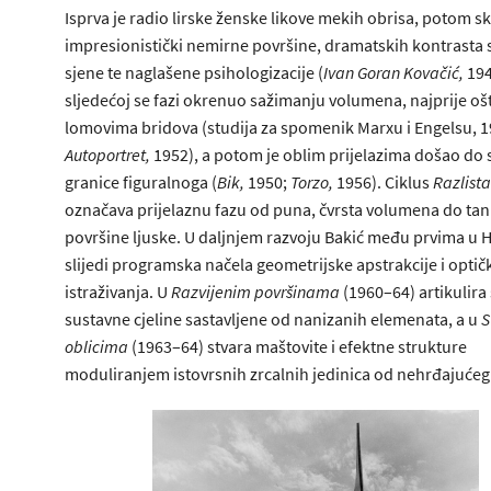
Isprva je radio lirske ženske likove mekih obrisa, potom s
impresionistički nemirne površine, dramatskih kontrasta sv
sjene te naglašene psihologizacije (
Ivan Goran Kovačić,
194
sljedećoj se fazi okrenuo sažimanju volumena, najprije oš
lomovima bridova (studija za spomenik Marxu i Engelsu, 
Autoportret,
1952), a potom je oblim prijelazima došao do
granice figuralnoga (
Bik,
1950;
Torzo,
1956). Ciklus
Razlist
označava prijelaznu fazu od puna, čvrsta volumena do ta
površine ljuske. U daljnjem razvoju Bakić među prvima u 
slijedi programska načela geometrijske apstrakcije i optič
istraživanja. U
Razvijenim površinama
(1960–64) artikulira 
sustavne cjeline sastavljene od nanizanih elemenata, a u
S
oblicima
(1963–64) stvara maštovite i efektne strukture
moduliranjem istovrsnih zrcalnih jedinica od nehrđajućeg 