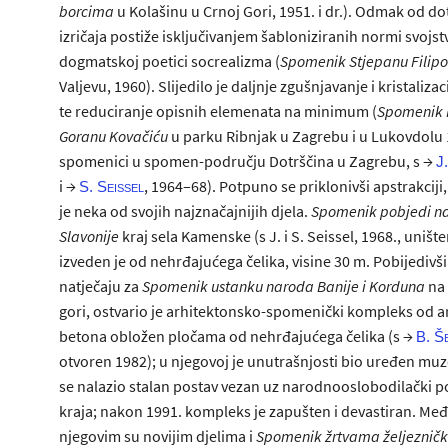
borcima
u Kolašinu u Crnoj Gori, 1951. i dr.). Odmak od d
izričaja postiže isključivanjem šabloniziranih normi svojs
dogmatskoj poetici socrealizma (
Spomenik Stjepanu Filipo
Valjevu, 1960). Slijedilo je daljnje zgušnjavanje i kristaliza
te reduciranje opisnih elemenata na minimum (
Spomenik 
Goranu Kovačiću
u parku Ribnjak u Zagrebu i u Lukovdolu 
spomenici u spomen-području Dotrščina u Zagrebu, s →
J
i →
, 1964–68). Potpuno se priklonivši apstrakciji,
S. Seissel
je neka od svojih najznačajnijih djela.
Spomenik pobjedi n
Slavonije
kraj sela Kamenske (s J. i S. Seissel, 1968., uništ
izveden je od nehrđajućega čelika, visine 30 m. Pobijedivši
natječaju za
Spomenik ustanku naroda Banije i Korduna
na 
gori, ostvario je arhitektonsko-spomenički kompleks od 
betona obložen pločama od nehrđajućega čelika (s →
B. Š
otvoren 1982); u njegovoj je unutrašnjosti bio uređen muz
se nalazio stalan postav vezan uz narodnooslobodilački p
kraja; nakon 1991. kompleks je zapušten i devastiran. Me
njegovim su novijim djelima i
Spomenik žrtvama željezničk