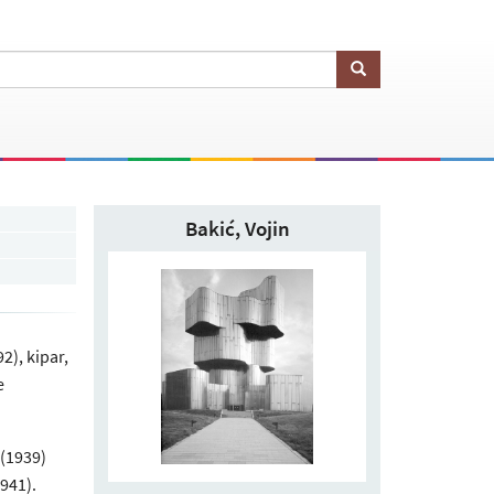
Bakić, Vojin
92), kipar,
e
 (1939)
941).