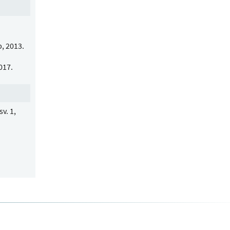
, 2013.
017.
v. 1,