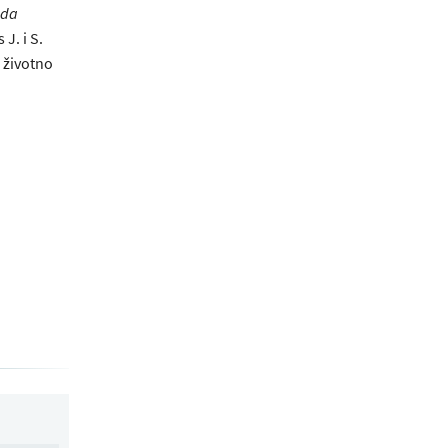
oda
J. i S.
 životno