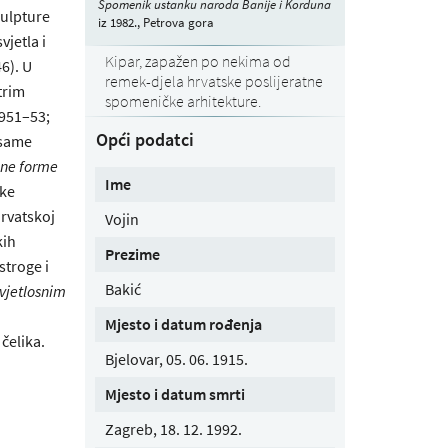
Spomenik ustanku naroda Banije i Korduna
kulpture
iz 1982., Petrova gora
jetla i
Kipar, zapažen po nekima od
6). U
remek-djela hrvatske poslijeratne
trim
spomeničke arhitekture.
1951–53;
Opći podatci
 same
ane forme
Ime
nke
Hrvatskoj
Vojin
kih
Prezime
stroge i
Bakić
vjetlosnim
Mjesto i datum rođenja
čelika.
Bjelovar, 05. 06. 1915.
Mjesto i datum smrti
Zagreb, 18. 12. 1992.