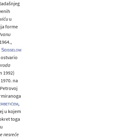
otadašnjeg
tvenih
viću
u
cija forme
Ivanu
1964.,
. Seisselom
 ostvario
aroda
en 1992)
 1970. na
Petrovoj
armiranoga
,
erbetićem
ej u kojem
okret toga
đu
e nesreće