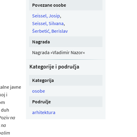
Povezane osobe
Seissel, Josip
,
Seissel, Silvana
,
Šerbetić, Berislav
Nagrada
Nagrada »Vladimir Nazor«
Kategorije i područja
Kategorija
alne javne
osobe
oj i
Područje
nom
t duh
arhitektura
Poziv na
 na
palim