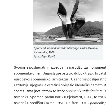
Spomenik pobjedi naroda Slavonije,
rad V. Bakića,
Kamenska, 1968.
foto: Milan Pavić
Svojim je poslijeratnim izvedbama narudžbi za monument
spomenike diljem Jugoslavije ostavio dubok trag u hrvatsk
europskoj spomeničkoj arhitekturi. U ranome poslijerat
razdoblju njegovu je estetiku obilježio ideološki nametnu
socrealizma (kvalitetom se ističe
Spomenik strijeljanima – 
ustanak
u Spomen-parku Borik u Bjelovaru, 1947., te
Poziv
ustanak
u središtu Čazme, 1951., uništen 1991;
Spomenik 