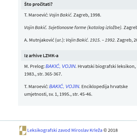
Što pročitati?
T. Maroević:
Vojin Bakić.
Zagreb, 1998.
Vojin Bakić. Svjetlonosne forme (katalog izložbe).
Zagreb
A. Mutnjaković (ur.):
Vojin Bakić. 1915. – 1992.
Zagreb, 2
Iz arhive LZMK-a
M. Prelog:
.
Hrvatski biografski leksikon, s
BAKIĆ, VOJIN
1983., str. 365-367.
T. Maroević:
.
Enciklopedija hrvatske
BAKIĆ, VOJIN
umjetnosti, sv. 1, 1995., str. 45-46.
Leksikografski zavod Miroslav Krleža
© 2018