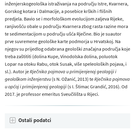
inženjerskogeološka istraživanja na području Istre, Kvarnera,
Gorskog kotara i Dalmacije, a posebice krških i flišnih
predjela. Bavio se i morfološkom evolucijom zaljeva Rijeke,
ranjivošću obale u području Kvarnera zbog rasta razine mora
te sedimentacijom u području ušća Rječine. Bio je suautor
prve suvremene geološke karte podmorja u Hrvatskoj. Na
njegov su prijedlog odabrana geološki značajna područja koje
treba zaštititi (dolina Kupe, Vinodolska dolina, poluotok
Lopar na otoku Rabu, otok Susak, više speleoloških pojava, i
sl.). Autor je
Rječnika pojmova u primijenjenoj geologiji i
geološkom inženjerstvu
(s N. Ožanić, 2013) te
Rječnika pojmova
u općoj i primijenjenoj geologiji
(s I. Štimac Grandić, 2016). Od
2017. je professor emeritus Sveučilišta u Rijeci.
Ostali podatci