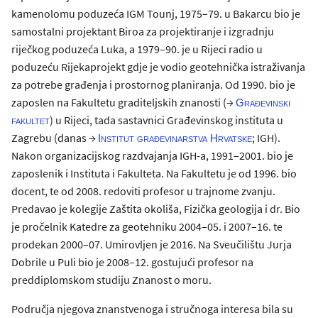
kamenolomu poduzeća IGM Tounj, 1975–79. u Bakarcu bio je
samostalni projektant Biroa za projektiranje i izgradnju
riječkog poduzeća Luka, a 1979–90. je u Rijeci radio u
poduzeću Rijekaprojekt gdje je vodio geotehnička istraživanja
za potrebe građenja i prostornog planiranja. Od 1990. bio je
zaposlen na Fakultetu graditeljskih znanosti (→
Građevinski
) u Rijeci, tada sastavnici Građevinskog instituta u
fakultet
Zagrebu (danas →
; IGH).
Institut građevinarstva Hrvatske
Nakon organizacijskog razdvajanja IGH-a, 1991–2001. bio je
zaposlenik i Instituta i Fakulteta. Na Fakultetu je od 1996. bio
docent, te od 2008. redoviti profesor u trajnome zvanju.
Predavao je kolegije Zaštita okoliša, Fizička geologija i dr. Bio
je pročelnik Katedre za geotehniku 2004–05. i 2007–16. te
prodekan 2000–07. Umirovljen je 2016. Na Sveučilištu Jurja
Dobrile u Puli bio je 2008–12. gostujući profesor na
preddiplomskom studiju Znanost o moru.
Područja njegova znanstvenoga i stručnoga interesa bila su