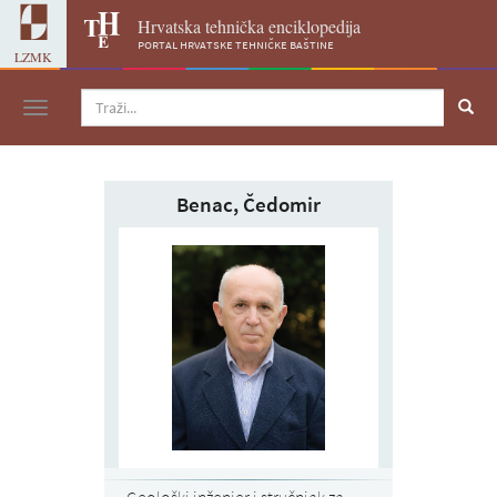
Hrvatska tehnička enciklopedija
portal hrvatske tehničke baštine
LZMK
Navigacija
Benac, Čedomir
Geološki inženjer i stručnjak za