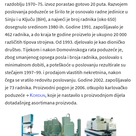
razdoblju 1970–75. izvoz porastao gotovo 20 puta. Razvojem
poslovanja poduzeće se širilo te je osnovalo radne jedinice u
Sinju i u Ključu (BiH), a najveći je broj radnika (oko 650)
dosegnulo sredinom 1980-ih. Godine 1991. zapošljavalo je
462 radnika, a do kraja te godine proizvelo je ukupno 20 000
različitih tipova strojeva. Od 1993. djelovalo je kao dioničko
društvo. Tijekom i nakon Domovinskoga rata poduzeće je,
zbog smanjenog opsega posla i broja radnika, poslovalo s
minimalnom dobiti, a poteškoće u poslovanju rezultirale su
stečajem 1997–99. i prodajom vlastitih nekretnina, nakon
čega se vratilo redovitu poslovanju. Godine 2002. zapošljavalo
je 73 radnika. Proizvodni pogon je 2006. otkupilo karlovačko
poduzeće →
, koje je nastavilo s proizvodnjom dijela
Kordun
dotadašnjeg asortimana proizvoda.