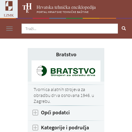
Hrvatska tehnička enciklopedija
portal hrvatske tehničke baštine
LZMK
Navigacija
Bratstvo
Tvornica alatnih strojeva za
obradbu drva osnovana 1946. u
Zagrebu.
Opći podatci
Kategorije i područja