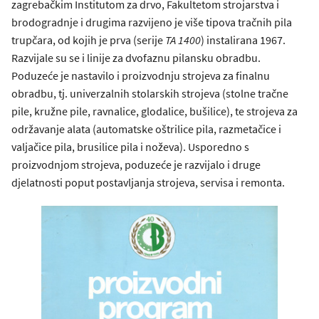
zagrebačkim Institutom za drvo, Fakultetom strojarstva i
brodogradnje i drugima razvijeno je više tipova tračnih pila
trupčara, od kojih je prva (serije
TA 1400
) instalirana 1967.
Razvijale su se i linije za dvofaznu pilansku obradbu.
Poduzeće je nastavilo i proizvodnju strojeva za finalnu
obradbu, tj. univerzalnih stolarskih strojeva (stolne tračne
pile, kružne pile, ravnalice, glodalice, bušilice), te strojeva za
održavanje alata (automatske oštrilice pila, razmetačice i
valjačice pila, brusilice pila i noževa). Usporedno s
proizvodnjom strojeva, poduzeće je razvijalo i druge
djelatnosti poput postavljanja strojeva, servisa i remonta.