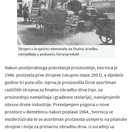
Strojevi u krojačnici elemenata za finalnu izradbu
namještaja u poduzeću Goranprodukt
Nakon poslijeratnoga pokretanja proizvodnje, tvornica je
1946. proizvela prve strojeve (ukupne mase 100 t), a sljedeće
godine tri puta više. Isprva je proizvodila širok asortiman
različitih strojeva za finalnu obradbu drva (npr. za
proizvodnju namještaja i građevne stolarije), namijenjenih
obnovi drvne industrije. Preseljenjem pogona u nove
prostore u Remetincu nakon poplave 1964., tvornica se
modernizirala te se asortiman proizvoda usmjerio na pilanske
strojeve i linije za primarnu obradbu drva. U suradnji sa