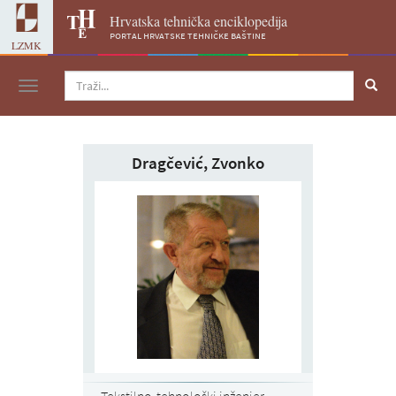
Hrvatska tehnička enciklopedija
portal hrvatske tehničke baštine
LZMK
Navigacija
Dragčević, Zvonko
Tekstilno-tehnološki inženjer,