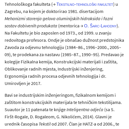
Tehnološkoga fakulteta (→
) u
Tekstilno-tehnološki fakultet
Zagrebu, na kojem je doktorirao 1981. disertacijom
Mehanizmi starenja gelova aluminijskih hidroksida i fazni
sastav dobivenih produkata
(mentorica →
).
O. Šarc-Lahodny
Na Fakultetu je bio zaposlen od 1973., od 1999. u zvanju
redovitoga profesora. Ondje je obnašao dužnost predstojnika
Zavoda za odjevnu tehnologiju (1984–86., 1996–2000., 2005–
09), te prodekana za nastavu (1985–87., 1990–95). Predavao je
kolegije Fizikalna kemija, Konstrukcijski materijali i zaštita,
Oblikovanje radnih mjesta, Industrijski inženjering,
Ergonomija radnih procesa odjevnih tehnologija i dr.
Umirovljen je 2017.
Bavi se industrijskim inženjeringom, fizikalnom kemijom i
zaštitom konstrukcijskih materijala te tehničkim tekstilijama.
Suautor je 11 patenata te knjige
Inteligentna odjeća
(sa S.
Firšt-Rogale, D. Rogaleom, G. Nikolićem, 2014). Glavni je
urednik časopisa
Tekstil
od 2007. Član je HATZ-a od 2006., te