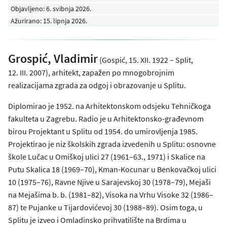
Objavljeno:
6. svibnja 2026
.
Ažurirano: 15. lipnja 2026.
Grospić, Vladimir
(Gospić, 15. XII. 1922 – Split,
12. III. 2007), arhitekt, zapažen po mnogobrojnim
realizacijama zgrada za odgoj i obrazovanje u Splitu.
Diplomirao je 1952. na Arhitektonskom odsjeku Tehničkoga
fakulteta u Zagrebu. Radio je u Arhitektonsko-građevnom
birou Projektant u Splitu od 1954. do umirovljenja 1985.
Projektirao je niz školskih zgrada izvedenih u Splitu: osnovne
škole Lučac u Omiškoj ulici 27 (1961–63., 1971) i Skalice na
Putu Skalica 18 (1969–70), Kman-Kocunar u Benkovačkoj ulici
10 (1975–76), Ravne Njive u Sarajevskoj 30 (1978–79), Mejaši
na Mejašima b. b. (1981–82), Visoka na Vrhu Visoke 32 (1986–
87) te Pujanke u Tijardovićevoj 30 (1988–89). Osim toga, u
Splitu je izveo i Omladinsko prihvatilište na Brdima u