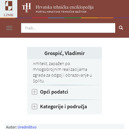
Hrvatska tehnička enciklopedija
portal hrvatske tehničke baštine
LZMK
Navigacija
Grospić, Vladimir
Arhitekt, zapažen po
mnogobrojnim realizacijama
zgrada za odgoj i obrazovanje u
Splitu.
Opći podatci
Kategorije i područja
Autor:
Uredništvo