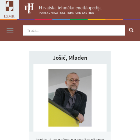
Hrvatska tehnička enciklopedija
portal hrvatske tehničke baštine
LZMK
Navigacija
Jošić, Mladen
Arhitekt, zapažen po realizacijama