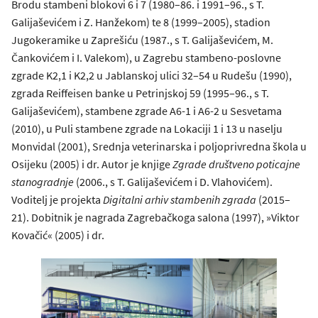
Brodu stambeni blokovi 6 i 7 (1980–86. i 1991–96., s T.
Galijaševićem i Z. Hanžekom) te 8 (1999–2005), stadion
Jugokeramike u Zaprešiću (1987., s T. Galijaševićem, M.
Čankovićem i I. Valekom), u Zagrebu stambeno-poslovne
zgrade K2,1 i K2,2 u Jablanskoj ulici 32–54 u Rudešu (1990),
zgrada Reiffeisen banke u Petrinjskoj 59 (1995–96., s T.
Galijaševićem), stambene zgrade A6-1 i A6-2 u Sesvetama
(2010), u Puli stambene zgrade na Lokaciji 1 i 13 u naselju
Monvidal (2001), Srednja veterinarska i poljoprivredna škola u
Osijeku (2005) i dr. Autor je knjige
Zgrade društveno poticajne
stanogradnje
(2006., s T. Galijaševićem i D. Vlahovićem).
Voditelj je projekta
Digitalni arhiv stambenih zgrada
(2015–
21). Dobitnik je nagrada Zagrebačkoga salona (1997), »Viktor
Kovačić« (2005) i dr.