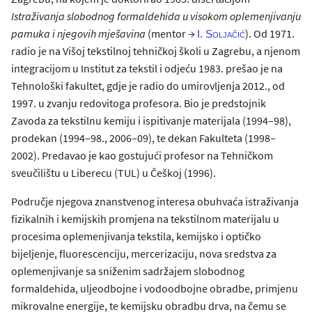
Istraživanja slobodnog formaldehida u visokom oplemenjivanju
pamuka i njegovih mješavina
(mentor →
). Od 1971.
I.
Soljačić
radio je na Višoj tekstilnoj tehničkoj školi u Zagrebu, a njenom
integracijom u Institut za tekstil i odjeću 1983. prešao je na
Tehnološki fakultet, gdje je radio do umirovljenja 2012., od
1997. u zvanju redovitoga profesora. Bio je predstojnik
Zavoda za tekstilnu kemiju i ispitivanje materijala (1994–98),
prodekan (1994–98., 2006–09), te dekan Fakulteta (1998–
2002). Predavao je kao gostujući profesor na Tehničkom
sveučilištu u Liberecu (TUL) u Češkoj (1996).
Područje njegova znanstvenog interesa obuhvaća istraživanja
fizikalnih i kemijskih promjena na tekstilnom materijalu u
procesima oplemenjivanja tekstila, kemijsko i optičko
bijeljenje, fluorescenciju, mercerizaciju, nova sredstva za
oplemenjivanje sa sniženim sadržajem slobodnog
formaldehida, uljeodbojne i vodoodbojne obradbe, primjenu
mikrovalne energije, te kemijsku obradbu drva, na čemu se