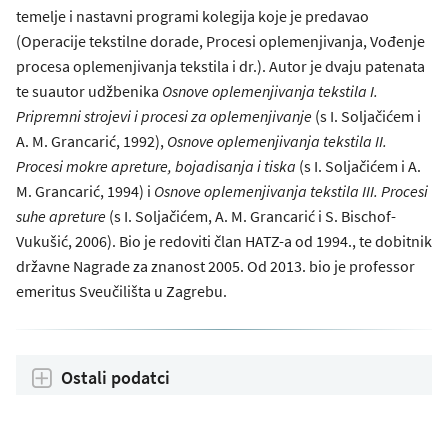
temelje i nastavni programi kolegija koje je predavao
(Operacije tekstilne dorade, Procesi oplemenjivanja, Vođenje
procesa oplemenjivanja tekstila i dr.). Autor je dvaju patenata
te suautor udžbenika
Osnove oplemenjivanja tekstila I.
Pripremni strojevi i procesi za oplemenjivanje
(s I. Soljačićem i
A. M. Grancarić, 1992),
Osnove oplemenjivanja tekstila II.
Procesi mokre apreture, bojadisanja i tiska
(s I. Soljačićem i A.
M. Grancarić, 1994) i
Osnove oplemenjivanja tekstila III. Procesi
suhe apreture
(s I. Soljačićem, A. M. Grancarić i S. Bischof-
Vukušić, 2006). Bio je redoviti član HATZ-a od 1994., te dobitnik
državne Nagrade za znanost 2005. Od 2013. bio je professor
emeritus Sveučilišta u Zagrebu.
Ostali podatci