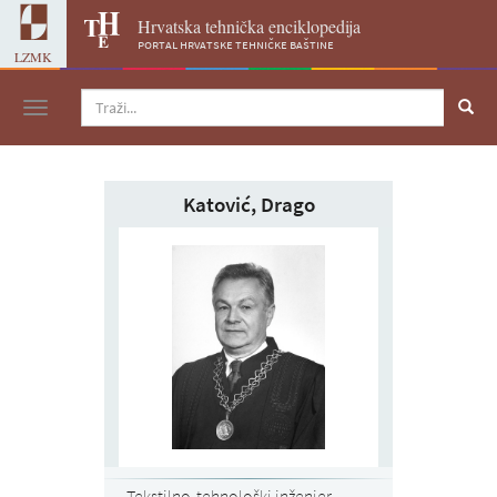
Hrvatska tehnička enciklopedija
portal hrvatske tehničke baštine
LZMK
Navigacija
Katović, Drago
Tekstilno-tehnološki inženjer,