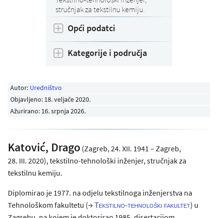
stručnjak za tekstilnu kemiju.
Opći podatci
Kategorije i područja
Autor:
Uredništvo
Objavljeno:
18. veljače 2020
.
Ažurirano: 16. srpnja 2026.
Katović, Drago
(Zagreb, 24. XII. 1941 – Zagreb,
28. III. 2020), tekstilno-tehnološki inženjer, stručnjak za
tekstilnu kemiju.
Diplomirao je 1977. na odjelu tekstilnoga inženjerstva na
Tehnološkom fakultetu (→
) u
Tekstilno-tehnološki fakultet
Zagrebu, na kojem je doktorirao 1985. disertacijom