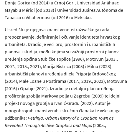
Donja Gorica (od 2014) u Crnoj Gori, Universidad Anáhuac
Mayab u Méridi (od 2018) i Universidad Juárez Autónoma de
Tabasco u Villahermosi (od 2016) u Meksiku.
U središtu je njegova znanstveno-istraživačkoga rada
prepoznavanje, definiranje i očuvanje identiteta hrvatskog
urbaniteta. Izradio je veći broj prostornih i urbanističkih
planova i studija, među kojima su važniji prostorni planovi
uređenja općina Stubičke Toplice (1996), Motovun (2003.,
2007., 2015., 2021), Marija Bistrica (2005) i Milna (2023),
urbanistički planovi uređenja dijela Prigorja Brdovečkog
(2014), Male Lozne u Postirama (2017., 2019., 2023), Motovuna
(2016) i Opatije (2021). Izradio je i detaljni plan uređenja
proširenja groblja Markova polja u Zagrebu (2009) te idejni
projekt novoga groblja u Ivanić-Gradu (2022). Autor je
mnogobrojnih znanstvenih i stručnih članaka te više knjiga i
udžbenika:
Petrinja. Urban History of a Croatian Town as
Revealed Through Archive Graphics and Maps
(2005.,