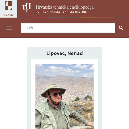
Hrvatska tehnička enciklopedija
portal hrvatske tehničke baštine
LZMK
Navigacija
Lipovac, Nenad