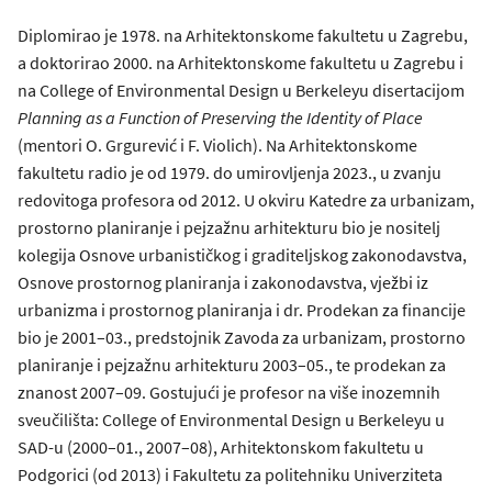
Diplomirao je 1978. na Arhitektonskome fakultetu u Zagrebu,
a doktorirao 2000. na Arhitektonskome fakultetu u Zagrebu i
na College of Environmental Design u Berkeleyu disertacijom
Planning as a Function of Preserving the Identity of Place
(mentori O. Grgurević i F. Violich). Na Arhitektonskome
fakultetu radio je od 1979. do umirovljenja 2023., u zvanju
redovitoga profesora od 2012. U okviru Katedre za urbanizam,
prostorno planiranje i pejzažnu arhitekturu bio je nositelj
kolegija Osnove urbanističkog i graditeljskog zakonodavstva,
Osnove prostornog planiranja i zakonodavstva, vježbi iz
urbanizma i prostornog planiranja i dr. Prodekan za financije
bio je 2001–03., predstojnik Zavoda za urbanizam, prostorno
planiranje i pejzažnu arhitekturu 2003–05., te prodekan za
znanost 2007–09. Gostujući je profesor na više inozemnih
sveučilišta: College of Environmental Design u Berkeleyu u
SAD-u (2000–01., 2007–08), Arhitektonskom fakultetu u
Podgorici (od 2013) i Fakultetu za politehniku Univerziteta