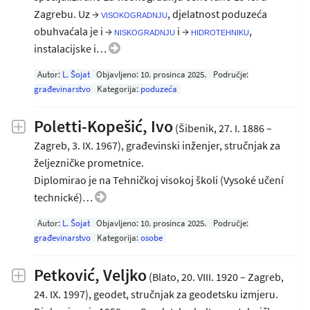
Zagrebu. Uz →
, djelatnost poduzeća
visokogradnju
obuhvaćala je i →
i →
,
niskogradnju
hidrotehniku
instalacijske i…
Autor:
L. Šojat
Objavljeno:
10. prosinca 2025
.
Područje:
građevinarstvo
Kategorija:
poduzeća
Poletti-Kopešić, Ivo
(Šibenik, 27. I. 1886 –
Zagreb, 3. IX. 1967), građevinski inženjer, stručnjak za
željezničke prometnice.
Diplomirao je na Tehničkoj visokoj školi (Vysoké učení
technické)…
Autor:
L. Šojat
Objavljeno:
10. prosinca 2025
.
Područje:
građevinarstvo
Kategorija:
osobe
Petković, Veljko
(Blato, 20. VIII. 1920 – Zagreb,
24. IX. 1997), geodet, stručnjak za geodetsku izmjeru.