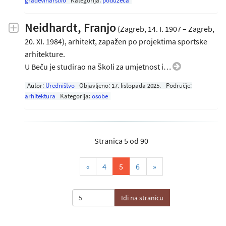
građevinarstvo
Kategorija:
poduzeća
Neidhardt, Franjo
(Zagreb, 14. I. 1907 – Zagreb,
20. XI. 1984), arhitekt, zapažen po projektima sportske
arhitekture.
U Beču je studirao na Školi za umjetnost i…
Autor:
Uredništvo
Objavljeno:
17. listopada 2025
.
Područje:
arhitektura
Kategorija:
osobe
Stranica 5 od 90
(current)
«
4
5
6
»