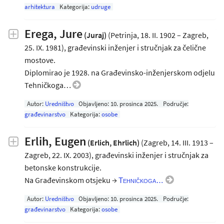
arhitektura
Kategorija:
udruge
Erega, Jure
(Juraj)
(Petrinja, 18. II. 1902 – Zagreb,
25. IX. 1981), građevinski inženjer i stručnjak za čelične
mostove.
Diplomirao je 1928. na Građevinsko-inženjerskom odjelu
Tehničkoga…
Autor:
Uredništvo
Objavljeno:
10. prosinca 2025
.
Područje:
građevinarstvo
Kategorija:
osobe
Erlih, Eugen
(Erlich, Ehrlich)
(Zagreb, 14. III. 1913 –
Zagreb, 22. IX. 2003), građevinski inženjer i stručnjak za
betonske konstrukcije.
Na Građevinskom otsjeku →
Tehničkoga…
Autor:
Uredništvo
Objavljeno:
10. prosinca 2025
.
Područje:
građevinarstvo
Kategorija:
osobe