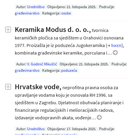
Autor:
Uredništvo
Objavljeno:
21. listopada 2025
.
Područje:
građevinarstvo
Kategorija:
osobe
Keramika Modus d. o. o.,
tvornica
keramičkih pločica sa sjedištem u Orahovici osnovana
1977. Proizašla je iz poduzeća Jugokeramika (→
),
Inker
kombinata građevinske keramike, porculana i…
Autor:
V. Godinić Mikulčić
Objavljeno:
21. listopada 2025
.
Područje:
građevinarstvo
Kategorija:
poduzeća
Hrvatske vode,
neprofitna pravna osoba za
upravljanje vodama koju je osnovala RH 1996. sa
sjedištem u Zagrebu. Djelatnost obuhvaća planiranje i
financiranje regulacijskih i melioracijskih radova,
izdavanje vodopravnih akata, vođenje…
Autor:
Uredništvo
Objavljeno:
17. listopada 2025
.
Područje: