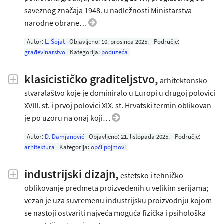
saveznog značaja 1948. u nadležnosti Ministarstva
narodne obrane…
Autor:
L. Šojat
Objavljeno:
10. prosinca 2025
.
Područje:
građevinarstvo
Kategorija:
poduzeća
klasicističko graditeljstvo,
arhitektonsko
stvaralaštvo koje je dominiralo u Europi u drugoj polovici
XVIII. st. i prvoj polovici XIX. st. Hrvatski termin oblikovan
je po uzoru na onaj koji…
Autor:
D. Damjanović
Objavljeno:
21. listopada 2025
.
Područje:
arhitektura
Kategorija:
opći pojmovi
industrijski dizajn,
estetsko i tehničko
oblikovanje predmeta proizvedenih u velikim serijama;
vezan je uza suvremenu industrijsku proizvodnju kojom
se nastoji ostvariti najveća moguća fizička i psihološka