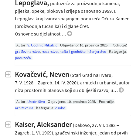
Lepoglava,
poduzeće za proizvodnju kamena,
pijeska, opeke, blokova i crijepa osnovano 1959. u
Lepoglavi kraj Ivanca spajanjem poduzeća Očura-Kamen
(proizvodnja tucanika) i ciglane Čret.
Osnovne su djelatnosti…
Autor:
V. Godinić Mikulčić
Objavljeno:
10. prosinca 2025
.
Područje:
građevinarstvo
,
rudarstvo, nafta i geološko inženjerstvo
Kategorija:
poduzeća
Kovačević, Neven
(Stari Grad na Hvaru,
7. V. 1928 – Zagreb, 14. IV. 2020), arhitekt i urbanist, autor
niza prostornih planova koji su obilježili razvoj u…
Autor:
Uredništvo
Objavljeno:
10. prosinca 2025
.
Područje:
arhitektura
Kategorija:
osobe
Kaiser, Aleksander
(Đakovo, 27. VII. 1882 –
Zagreb, 1. VI. 1969), građevinski inženjer, jedan od prvih