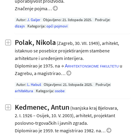
uporabljivost proizvoda.
Značenje pojma…
Autor:
J. Galjer
Objavljeno:
21. listopada 2025
.
Područje:
dizajn
Kategorija:
opći pojmovi
Polak, Nikola
(Zagreb, 30. VII. 1949), arhitekt,
istaknuo se posebice projektiranjem stambene
arhitekture i uređenjem interijera.
Diplomirao je 1975. na →
u
Arhitektonskome fakultetu
Zagrebu, a magistrirao…
Autor:
L. Habuš
Objavljeno:
21. listopada 2025
.
Područje:
arhitektura
Kategorija:
osobe
Kedmenec, Antun
(Ivanjska kraj Bjelovara,
2. I. 1926 – Osijek, 10. V. 2003), arhitekt, projektant
poslovno-trgovačkih i javnih zgrada.
Diplomirao je 1959. te magistrirao 1982. na…