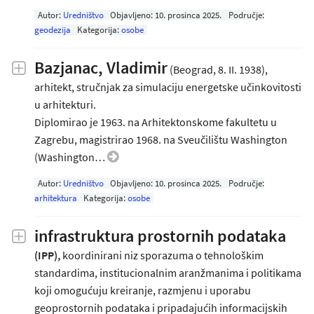
Autor:
Uredništvo
Objavljeno:
10. prosinca 2025
.
Područje:
geodezija
Kategorija:
osobe
Bazjanac, Vladimir
(Beograd, 8. II. 1938),
arhitekt, stručnjak za simulaciju energetske učinkovitosti
u arhitekturi.
Diplomirao je 1963. na Arhitektonskome fakultetu u
Zagrebu, magistrirao 1968. na Sveučilištu Washington
(Washington…
Autor:
Uredništvo
Objavljeno:
10. prosinca 2025
.
Područje:
arhitektura
Kategorija:
osobe
infrastruktura prostornih podataka
(IPP),
koordinirani niz sporazuma o tehnološkim
standardima, institucionalnim aranžmanima i politikama
koji omogućuju kreiranje, razmjenu i uporabu
geoprostornih podataka i pripadajućih informacijskih