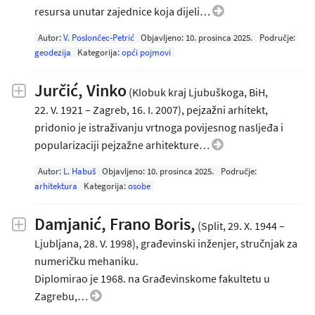
resursa unutar zajednice koja dijeli…
Autor:
V. Poslončec-Petrić
Objavljeno:
10. prosinca 2025
.
Područje:
geodezija
Kategorija:
opći pojmovi
Jurčić, Vinko
(Klobuk kraj Ljubuškoga, BiH,
22. V. 1921 – Zagreb, 16. I. 2007), pejzažni arhitekt,
pridonio je istraživanju vrtnoga povijesnog nasljeđa i
popularizaciji pejzažne arhitekture…
Autor:
L. Habuš
Objavljeno:
10. prosinca 2025
.
Područje:
arhitektura
Kategorija:
osobe
Damjanić, Frano Boris,
(Split, 29. X. 1944 –
Ljubljana, 28. V. 1998), građevinski inženjer, stručnjak za
numeričku mehaniku.
Diplomirao je 1968. na Građevinskome fakultetu u
Zagrebu,…