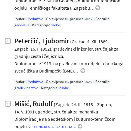
Diplomirao je 1950. na Geodetsko-kulturno-tehničkom
odjelu Tehničkoga fakulteta u Zagrebu…
Autor:
Uredništvo
Objavljeno:
10. prosinca 2025
.
Područje:
geodezija
Kategorija:
osobe
Peterčić, Ljubomir
(Gračac, 4. XII. 1889 –
Zagreb, 16. I. 1952), građevinski inženjer, stručnjak za
gradnju cesta i željeznica.
Diplomirao je 1913. na građevinskom odjelu tehničkoga
sveučilišta u Budimpešti (BME).…
Autor:
Uredništvo
Objavljeno:
10. prosinca 2025
.
Područje:
građevinarstvo
Kategorija:
osobe
Mišić, Rudolf
(Zagreb, 24. III. 1915 ‒ Zagreb,
14. V. 1991), geodet, stručnjak za mehaniku.
Diplomirao je na Geodetskom i kulturno-tehničkom
odjelu →
Tehničkoga fakulteta…