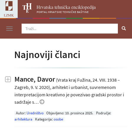
Hrvatska tehnička enciklopedija
portal hrvatske tehničke baštine
LZMK
Navigacija
najnoviji članci
Mance, Davor
(Vrata kraj Fužina, 24. VIII. 1938 –
Zagreb, 9. V. 2020), arhitekt i urbanist, suvremenom
interpretacijom kreativno je povezivao gradski prostor i
sadržaje s…
Autor:
Uredništvo
Objavljeno:
10. prosinca 2025
.
Područje:
arhitektura
Kategorija:
osobe