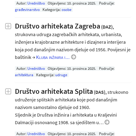
Autor:
Uredništvo
Objavljeno:
10. prosinca 2025
.
Područje:
građevinarstvo
Kategorija:
osobe
Društvo arhitekata Zagreba
(DAZ),
strukovna udruga zagrebačkih arhitekata, urbanista,
inženjera krajobrazne arhitekture i dizajnera interijera
koja pod današnjim nazivom djeluje od 1956. Povijesni je
baštinik →
Kluba inžinira i…
Autor:
Uredništvo
Objavljeno:
10. prosinca 2025
.
Područje:
arhitektura
Kategorija:
udruge
Društvo arhitekata Splita
(DAS),
strukovno
udruženje splitskih arhitekata koje pod današnjim
nazivom samostalno djeluje od 1960.
Sljednik je Društva inžinira i arhitekata u Kraljevini
Dalmaciji osnovanog 1908. sa sjedištem u…
Autor:
Uredništvo
Objavljeno:
10. prosinca 2025
.
Područje: