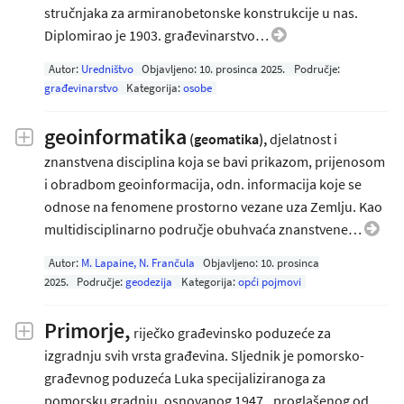
stručnjaka za armiranobetonske konstrukcije u nas.
Diplomirao je 1903. građevinarstvo…
Autor:
Uredništvo
Objavljeno:
10. prosinca 2025
.
Područje:
građevinarstvo
Kategorija:
osobe
geoinformatika
(geomatika),
djelatnost i
znanstvena disciplina koja se bavi prikazom, prijenosom
i obradbom geoinformacija, odn. informacija koje se
odnose na fenomene prostorno vezane uza Zemlju. Kao
multidisciplinarno područje obuhvaća znanstvene…
Autor:
M. Lapaine, N. Frančula
Objavljeno:
10. prosinca
2025
.
Područje:
geodezija
Kategorija:
opći pojmovi
Primorje,
riječko građevinsko poduzeće za
izgradnju svih vrsta građevina. Sljednik je pomorsko-
građevnog poduzeća Luka specijaliziranoga za
pomorsku gradnju, osnovanog 1947., proglašenog od