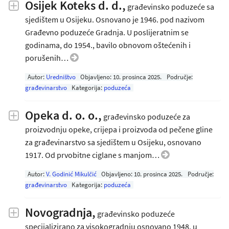
Osijek Koteks d. d.,
građevinsko poduzeće sa
sjedištem u Osijeku. Osnovano je 1946. pod nazivom
Građevno poduzeće Gradnja. U poslijeratnim se
godinama, do 1954., bavilo obnovom oštećenih i
porušenih…
Autor:
Uredništvo
Objavljeno:
10. prosinca 2025
.
Područje:
građevinarstvo
Kategorija:
poduzeća
Opeka d. o. o.,
građevinsko poduzeće za
proizvodnju opeke, crijepa i proizvoda od pečene gline
za građevinarstvo sa sjedištem u Osijeku, osnovano
1917. Od prvobitne ciglane s manjom…
Autor:
V. Godinić Mikulčić
Objavljeno:
10. prosinca 2025
.
Područje:
građevinarstvo
Kategorija:
poduzeća
Novogradnja,
građevinsko poduzeće
specijalizirano za visokogradnju osnovano 1948. u