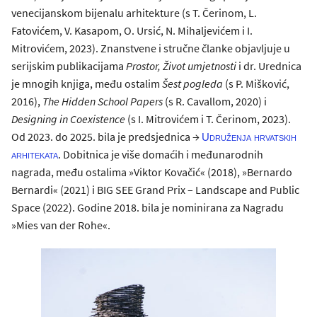
venecijanskom bijenalu arhitekture (s T. Čerinom, L.
Fatovićem, V. Kasapom, O. Ursić, N. Mihaljevićem i I.
Mitrovićem, 2023). Znanstvene i stručne članke objavljuje u
serijskim publikacijama
Prostor, Život umjetnosti
i dr. Urednica
je mnogih knjiga, među ostalim
Šest pogleda
(s P. Mišković,
2016),
The Hidden School Papers
(s R. Cavallom, 2020) i
Designing in Coexistence
(s I. Mitrovićem i T. Čerinom, 2023).
Od 2023. do 2025. bila je predsjednica →
Udruženja hrvatskih
. Dobitnica je više domaćih i međunarodnih
arhitekata
nagrada, među ostalima »Viktor Kovačić« (2018), »Bernardo
Bernardi« (2021) i BIG SEE Grand Prix – Landscape and Public
Space (2022). Godine 2018. bila je nominirana za Nagradu
»Mies van der Rohe«.