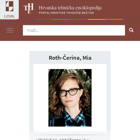
Hrvatska tehnička enciklopedija
portal hrvatske tehničke baštine
LZMK
Navigacija
Roth-Čerina, Mia
Arhitektica, angažirana je u