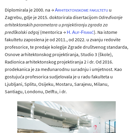
Diplomirala je 2000. na →
u
Arhitektonskome fakultetu
Zagrebu, gdje je 2015. doktorirala disertacijom
Određivanje
arhitektonskih parametara u projektiranju zgrada za
predškolski odgoj
(mentorica →
). Na istome
H. Auf-Franić
fakultetu zaposlena je od 2011., od 2022. u zvanju redovite
profesorice, te predaje kolegije Zgrade društvenog standarda,
Osnove arhitektonskog projektiranja, Studio 3 (škole),
Radionica arhitektonskog projektiranja 2 i dr. Od 2016.
prodekanica je za međunarodnu suradnju i umjetnost. Kao
gostujuća profesorica sudjelovala je u radu fakulteta u
Ljubljani, Splitu, Osijeku, Mostaru, Sarajevu, Milanu,
Santiagu, Londonu, Delftu, i dr.