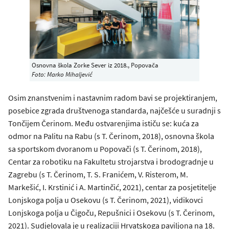
Osnovna škola Zorke Sever iz 2018., Popovača
Foto: Marko Mihaljević
Osim znanstvenim i nastavnim radom bavi se projektiranjem,
posebice zgrada društvenoga standarda, najčešće u suradnji s
Tončijem Čerinom. Među ostvarenjima ističu se: kuća za
odmor na Palitu na Rabu (s T. Čerinom, 2018), osnovna škola
sa sportskom dvoranom u Popovači (s T. Čerinom, 2018),
Centar za robotiku na Fakultetu strojarstva i brodogradnje u
Zagrebu (s T. Čerinom, T. S. Franićem, V. Risterom, M.
Markešić, I. Krstinić i A. Martinčić, 2021), centar za posjetitelje
Lonjskoga polja u Osekovu (s T. Čerinom, 2021), vidikovci
Lonjskoga polja u Čigoču, Repušnici i Osekovu (s T. Čerinom,
2021). Sudjelovala je u realizaciji Hrvatskoga paviljona na 18.