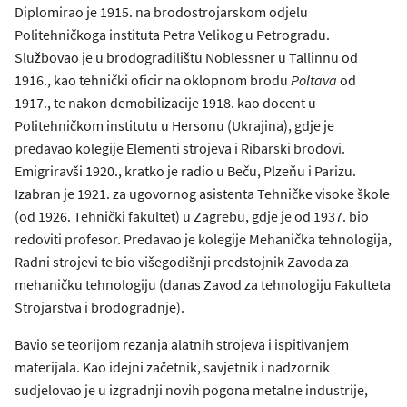
Diplomirao je 1915. na brodostrojarskom odjelu
Politehničkoga instituta Petra Velikog u Petrogradu.
Službovao je u brodogradilištu Noblessner u Tallinnu od
1916., kao tehnički oficir na oklopnom brodu
Poltava
od
1917., te nakon demobilizacije 1918. kao docent u
Politehničkom institutu u Hersonu (Ukrajina), gdje je
predavao kolegije Elementi strojeva i Ribarski brodovi.
Emigriravši 1920., kratko je radio u Beču, Plzeňu i Parizu.
Izabran je 1921. za ugovornog asistenta Tehničke visoke škole
(od 1926. Tehnički fakultet) u Zagrebu, gdje je od 1937. bio
redoviti profesor. Predavao je kolegije Mehanička tehnologija,
Radni strojevi te bio višegodišnji predstojnik Zavoda za
mehaničku tehnologiju (danas Zavod za tehnologiju Fakulteta
Strojarstva i brodogradnje).
Bavio se teorijom rezanja alatnih strojeva i ispitivanjem
materijala. Kao idejni začetnik, savjetnik i nadzornik
sudjelovao je u izgradnji novih pogona metalne industrije,