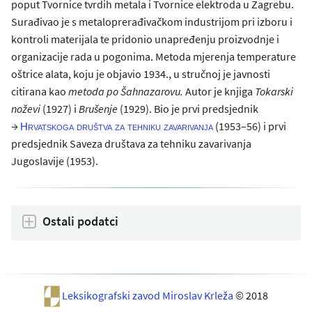
poput Tvornice tvrdih metala i Tvornice elektroda u Zagrebu.
Surađivao je s metaloprerađivačkom industrijom pri izboru i
kontroli materijala te pridonio unapređenju proizvodnje i
organizacije rada u pogonima. Metoda mjerenja temperature
oštrice alata, koju je objavio 1934., u stručnoj je javnosti
citirana kao
metoda po Šahnazarovu.
Autor je knjiga
Tokarski
noževi
(1927) i
Brušenje
(1929). Bio je prvi predsjednik
→
(1953–56) i prvi
Hrvatskoga društva za tehniku zavarivanja
predsjednik Saveza društava za tehniku zavarivanja
Jugoslavije (1953).
Ostali podatci
Leksikografski zavod Miroslav Krleža
© 2018