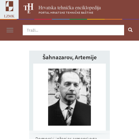
Hrvatska tehnička enciklopedija
portal hrvatske tehničke baštine
LZMK
Navigacija
Šahnazarov, Artemije
Pomorski inženjer armenskoga