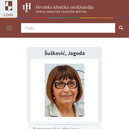
Hrvatska tehnička enciklopedija
portal hrvatske tehničke baštine
LZMK
Navigacija
Šušković, Jagoda
Biotehnološka inženjerka,