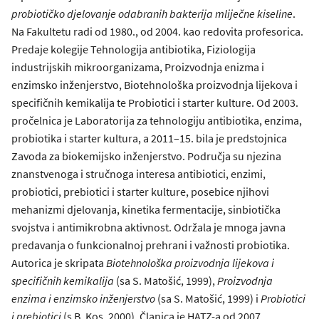
probiotičko djelovanje odabranih bakterija mliječne kiseline
.
Na Fakultetu radi od 1980., od 2004. kao redovita profesorica.
Predaje kolegije Tehnologija antibiotika, Fiziologija
industrijskih mikroorganizama, Proizvodnja enizma i
enzimsko inženjerstvo, Biotehnološka proizvodnja lijekova i
specifičnih kemikalija te Probiotici i starter kulture. Od 2003.
pročelnica je Laboratorija za tehnologiju antibiotika, enzima,
probiotika i starter kultura, a 2011–15. bila je predstojnica
Zavoda za biokemijsko inženjerstvo. Područja su njezina
znanstvenoga i stručnoga interesa antibiotici, enzimi,
probiotici, prebiotici i starter kulture, posebice njihovi
mehanizmi djelovanja, kinetika fermentacije, sinbiotička
svojstva i antimikrobna aktivnost. Održala je mnoga javna
predavanja o funkcionalnoj prehrani i važnosti probiotika.
Autorica je skripata
Biotehnološka proizvodnja lijekova i
specifičnih kemikalija
(sa S. Matošić, 1999),
Proizvodnja
enzima i enzimsko inženjerstvo
(sa S. Matošić, 1999) i
Probiotici
i prebiotici
(s B. Kos, 2000). Članica je HATZ-a od 2007.