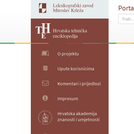
Leksikografski zavod
Porta
Miroslav Krleža
Hrvatska tehnička
enciklopedija
O projektu
Upute korisnicima
Komentari i prijedlozi
Impresum
Hrvatska akademija
znanosti i umjetnosti