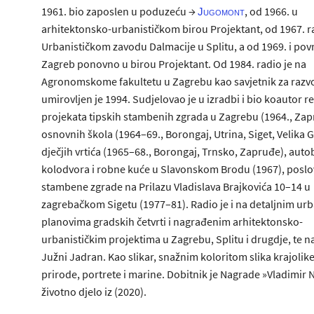
1961. bio zaposlen u poduzeću →
, od 1966. u
Jugomont
arhitektonsko-urbanističkom birou Projektant, od 1967. ra
Urbanističkom zavodu Dalmacije u Splitu, a od 1969. i pov
Zagreb ponovno u birou Projektant. Od 1984. radio je na
Agronomskome fakultetu u Zagrebu kao savjetnik za razvo
umirovljen je 1994. Sudjelovao je u izradbi i bio koautor re
projekata tipskih stambenih zgrada u Zagrebu (1964., Zap
osnovnih škola (1964–69., Borongaj, Utrina, Siget, Velika G
dječjih vrtića (1965–68., Borongaj, Trnsko, Zapruđe), aut
kolodvora i robne kuće u Slavonskom Brodu (1967), posl
stambene zgrade na Prilazu Vladislava Brajkovića 10–14 u
zagrebačkom Sigetu (1977–81). Radio je i na detaljnim urb
planovima gradskih četvrti i nagrađenim arhitektonsko-
urbanističkim projektima u Zagrebu, Splitu i drugdje, te n
Južni Jadran. Kao slikar, snažnim koloritom slika krajolik
prirode, portrete i marine. Dobitnik je Nagrade »Vladimir 
životno djelo iz (2020).