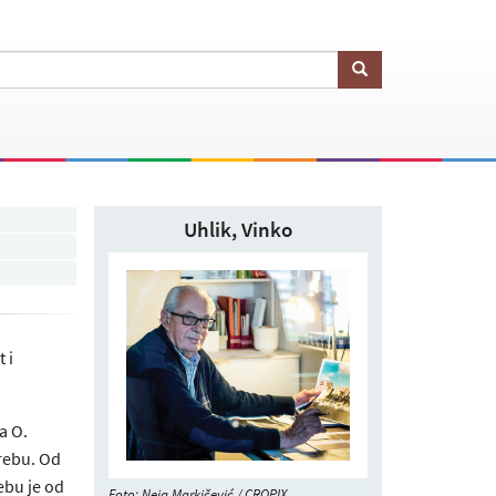
Uhlik, Vinko
 i
a O.
rebu. Od
ebu je od
Foto: Neja Markičević / CROPIX