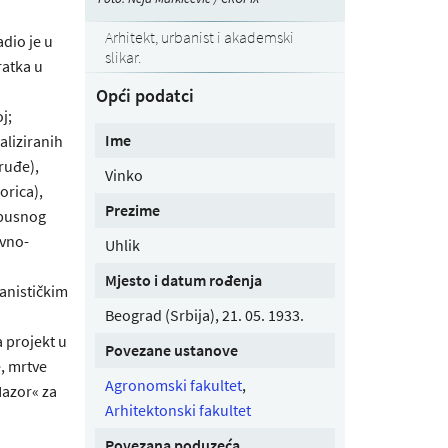
Arhitekt, urbanist i akademski
dio je u
slikar.
ratka u
Opći podatci
j;
Ime
aliziranih
ruđe),
Vinko
orica),
Prezime
obusnog
ovno-
Uhlik
Mjesto i datum rođenja
anističkim
Beograd (Srbija), 21. 05. 1933.
a projekt u
Povezane ustanove
e, mrtve
Agronomski fakultet
,
Nazor« za
Arhitektonski fakultet
Povezana poduzeća