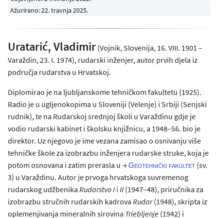
Ažurirano: 22. travnja 2025.
Uratarić, Vladimir
(Vojnik, Slovenija, 16. VIII. 1901 –
Varaždin, 23. I. 1974), rudarski inženjer, autor prvih djela iz
područja rudarstva u Hrvatskoj.
Diplomirao je na ljubljanskome tehničkom fakultetu (1925).
Radio je u ugljenokopima u Sloveniji (Velenje) i Srbiji (Senjski
rudnik), te na Rudarskoj srednjoj školi u Varaždinu gdje je
vodio rudarski kabinet i školsku knjižnicu, a 1948–56. bio je
direktor. Uz njegovo je ime vezana zamisao o osnivanju više
tehničke škole za izobrazbu inženjera rudarske struke, koja je
potom osnovana i zatim prerasla u →
(sv.
Geotehnički fakultet
3) u Varaždinu. Autor je prvoga hrvatskoga suvremenog
rudarskog udžbenika
Rudarstvo
I
i
II
(1947–48), priručnika za
izobrazbu stručnih rudarskih kadrova
Rudar
(1948), skripta iz
oplemenjivanja mineralnih sirovina
Triebljenje
(1942) i