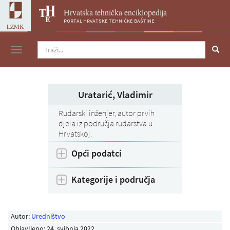
Hrvatska tehnička enciklopedija
portal hrvatske tehničke baštine
LZMK
Navigacija
Uratarić, Vladimir
Rudarski inženjer, autor prvih
djela iz područja rudarstva u
Hrvatskoj.
Opći podatci
Kategorije i područja
Autor:
Uredništvo
Objavljeno:
24. svibnja 2022
.