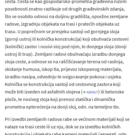
cesta. Cesta se kao gospodarsko-prometna građevina nizom
posebnosti znatno razlikuje od drugih građevinskih zdanja,
što se osobito odnosi na duljinu gradilišta, opsežne zemljane
radove, izgradnju objekata na trasi i pratećih objekata uz
trasu. U poprečnom se presjeku sastoji od gornjega sloja
(gornji ustroj ili kolnička konstrukcija) koji obuhvaća cestovni
(kolnički) zastor i nosivi sloj pod njim, te donjega sloja (donji
ustroj ili trup). Zemljani radovi obuhvaćaju izradbu donjega
sloja ceste, a odnose se na raščišćavanje terena od raslinja,
skidanje humusa, iskop tla, prijevoz iskopanog materijala,
izradbu nasipa, odvodnju te osiguravanje pokosa i usjeka.
Kolnička se konstrukcija sastoji od cestovnog zastora koji
može biti izveden od asfaltnih slojeva (→
) ili betonske
asfalt
ploče, te nosivog sloja koji prenosi statička i dinamička
prometna opterećenja na donji sloj, odn. na temeljno tlo.
Pri izvedbi zemljanih radova rabe se većinom materijali koji se
nalaze na trasi ceste ili uz nju, dok se za izvedbu kolničkih
konstrukcija i objekata rabe kameni materijali (agregati, odn.