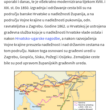
uporabi i danas, te je višekratno modernizirana tijekom XVIII. i
XIX. st. Do 1850. izgradnja i održavanje cesta bili su na
području banske Hrvatske u nadležnosti županija, a na
području Vojne krajine u nadležnosti pukovnija, odn.
ravnateljstva u Zagrebu. Godine 1862. u Hrvatskoj je ustrojena
građevna služba koja je u nadležnosti hrvatske vlade ostala i
nakon
Hrvatsko-ugarske nagodbe
, a nakon razvojačenja
Vojne krajine preuzela nadležnost i nad državnim cestama na
tom području. Nakon toga osnovani su građevni uredi u
Zagrebu, Gospiću, Sisku, Požegi i Osijeku. Zemaljske ceste
bile su pod upravom županijskih građevnih ureda.