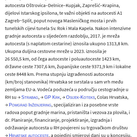
autocesta Oštrovica–Delnice–Kupjak, Zaprešić–Krapina,
dijelovi Istarskog ipsilona, te važni objekti na autocesti A1
Zagreb−Split, poput novoga Masleničkog mosta i prvih
tunelskih cijevi tunela Sv. Rok i Mala Kapela. Nakon intenzivne
gradnje autocesta u sljedećem razdoblju, 2017. je mreža
autocesta (s naplatom cestarine) iznosila ukupno 1313,8 km.
Ukupna duljina cestovne mreže u 2023. iznosila je
26 550,5 km, od čega autoceste i poluautoceste 1423 km,
državne ceste 7307,6 km, županijske ceste 9371,9 km i lokalne
ceste 8448 km. Prema stupnju izgrađenosti autocesta
(km/broj stanovnika) Hrvatska se svrstala u sam vrh među
zemljama EU-a. Vodeća poduzeća u području cestogradnje u
RH su →
, →
, →
, Colas Hrvatska,
Strabag
GP Krk
Osijek-Koteks
→
, specijaliziran i za posebne vrste
Pomgrad Inženjering
radova poput gradnje marina, pristaništa i vezova za plovila, i
dr. Planiranje, financiranje, projektiranje, izgradnja i
održavanje autocesta u RH povjereni su trgovačkom društvu
→
, a pojedini smjerovi dani su u koncesiju,
Hrvatske autoceste