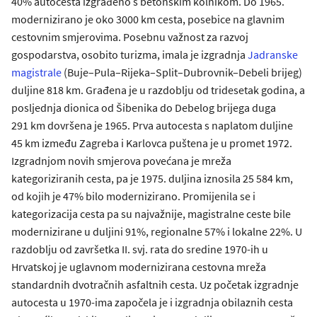
40% autocesta izgrađeno s betonskim kolnikom. Do 1965.
modernizirano je oko 3000 km cesta, posebice na glavnim
cestovnim smjerovima. Posebnu važnost za razvoj
gospodarstva, osobito turizma, imala je izgradnja
Jadranske
magistrale
(Buje–Pula–Rijeka–Split–Dubrovnik–Debeli brijeg)
duljine 818 km. Građena je u razdoblju od tridesetak godina, a
posljednja dionica od Šibenika do Debelog brijega duga
291 km dovršena je 1965. Prva autocesta s naplatom duljine
45 km između Zagreba i Karlovca puštena je u promet 1972.
Izgradnjom novih smjerova povećana je mreža
kategoriziranih cesta, pa je 1975. duljina iznosila 25 584 km,
od kojih je 47% bilo modernizirano. Promijenila se i
kategorizacija cesta pa su najvažnije, magistralne ceste bile
modernizirane u duljini 91%, regionalne 57% i lokalne 22%. U
razdoblju od završetka II. svj. rata do sredine 1970-ih u
Hrvatskoj je uglavnom modernizirana cestovna mreža
standardnih dvotračnih asfaltnih cesta. Uz početak izgradnje
autocesta u 1970-ima započela je i izgradnja obilaznih cesta