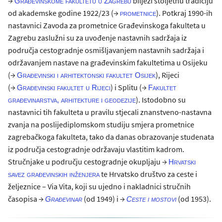
→
bilježi stoljetnu tradiciju
Građevinskome fakultetu u Zagrebu
od akademske godine 1922/23 (→
). Potkraj 1990-ih
prometnice
nastavnici Zavoda za prometnice Građevinskoga fakulteta u
Zagrebu zaslužni su za uvođenje nastavnih sadržaja iz
područja cestogradnje osmišljavanjem nastavnih sadržaja i
održavanjem nastave na građevinskim fakultetima u Osijeku
(→
), Rijeci
Građevinski i arhitektonski fakultet Osijek
(→
) i Splitu (→
Građevinski fakultet u Rijeci
Fakultet
). Istodobno su
građevinarstva, arhitekture i geodezije
nastavnici tih fakulteta u pravilu stjecali znanstveno-nastavna
zvanja na poslijediplomskom studiju smjera prometnice
zagrebačkoga fakulteta, tako da danas obrazovanje studenata
iz područja cestogradnje održavaju vlastitim kadrom.
Stručnjake u području cestogradnje okupljaju →
Hrvatski
te Hrvatsko društvo za ceste i
savez građevinskih inženjera
željeznice – Via Vita, koji su ujedno i nakladnici stručnih
časopisa →
(od 1949) i →
(od 1953).
Građevinar
Ceste i mostovi