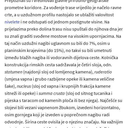
Prepoznali su i vrednovali glavne prirodno-geografske
prometne koridore. Za vođenje trase vrijedilo je načelo ravne
crte, a u uzdužnom profilu nastojalo se ublažiti valovitost
nivelete
i ne odstupati od jednom postignute visine. Na
prijelazima preko dolina trasu nisu spuštali do njihova dna jer
su znali graditi svođene mostove na visokim upornjacima. Na
taj način uzdužni nagibi uglavnom su bili do 7%, osim u
planinskim krajevima (do 15%), no takvi su bili umetnuti
između blažih nagiba ili vodoravnih dijelova ceste. Kolnička
konstrukcija rimskih cesta sadržavala je četiri sloja, odn.
statumen
(najdonji sloj od lomljenog kamena),
ruderatio
(smjesa vapna i grubo razbijene opeke ili kamena veličine
šake),
nucleus
(sloj od vapna i krupnijih frakcija kamene
sitneži ili opeke) i
summa crusta
(sloj od sitnog tucanika i
pijeska s taracom od kamenih ploča ili bez njega). Najčešće su
slojevi bili vezani vapnenom žbukom, izvedeni horizontalno,
osim gornjega koji je izveden u poprečnom nagibu radi
odvodnje. Širina ceste ovisila je o njezinu značaju. Na važnijim