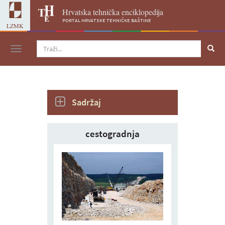
Hrvatska tehnička enciklopedija
portal hrvatske tehničke baštine
LZMK
Navigacija
Sadržaj
cestogradnja