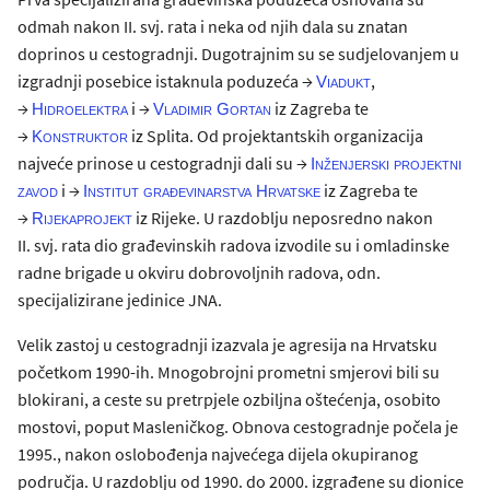
odmah nakon II. svj. rata i neka od njih dala su znatan
doprinos u cestogradnji. Dugotrajnim su se sudjelovanjem u
izgradnji posebice istaknula poduzeća →
,
Viadukt
→
i →
iz Zagreba te
Hidroelektra
Vladimir Gortan
→
iz Splita. Od projektantskih organizacija
Konstruktor
najveće prinose u cestogradnji dali su →
Inženjerski projektni
i →
iz Zagreba te
zavod
Institut građevinarstva Hrvatske
→
iz Rijeke. U razdoblju neposredno nakon
Rijekaprojekt
II. svj. rata dio građevinskih radova izvodile su i omladinske
radne brigade u okviru dobrovoljnih radova, odn.
specijalizirane jedinice JNA.
Velik zastoj u cestogradnji izazvala je agresija na Hrvatsku
početkom 1990-ih. Mnogobrojni prometni smjerovi bili su
blokirani, a ceste su pretrpjele ozbiljna oštećenja, osobito
mostovi, poput Masleničkog. Obnova cestogradnje počela je
1995., nakon oslobođenja najvećega dijela okupiranog
područja. U razdoblju od 1990. do 2000. izgrađene su dionice