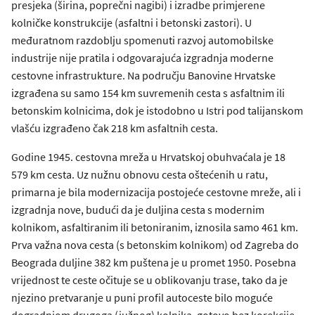
presjeka (širina, poprečni nagibi) i izradbe primjerene
kolničke konstrukcije (asfaltni i betonski zastori). U
međuratnom razdoblju spomenuti razvoj automobilske
industrije nije pratila i odgovarajuća izgradnja moderne
cestovne infrastrukture. Na području Banovine Hrvatske
izgrađena su samo 154 km suvremenih cesta s asfaltnim ili
betonskim kolnicima, dok je istodobno u Istri pod talijanskom
vlašću izgrađeno čak 218 km asfaltnih cesta.
Godine 1945. cestovna mreža u Hrvatskoj obuhvaćala je 18
579 km cesta. Uz nužnu obnovu cesta oštećenih u ratu,
primarna je bila modernizacija postojeće cestovne mreže, ali i
izgradnja nove, budući da je duljina cesta s modernim
kolnikom, asfaltiranim ili betoniranim, iznosila samo 461 km.
Prva važna nova cesta (s betonskim kolnikom) od Zagreba do
Beograda duljine 382 km puštena je u promet 1950. Posebna
vrijednost te ceste očituje se u oblikovanju trase, tako da je
njezino pretvaranje u puni profil autoceste bilo moguće