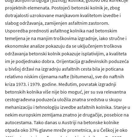
dogradnjom drugoga (južnog) kolnika, gotovo bez korekcije
projektnih elemenata. Postojeći betonski kolnik je, zbog
dotrajalosti uzrokovane manjkavom kvalitetom izvedbe i
slabog održavanja, zamijenjen asfaltnim zastorom.
Usporedba prednosti asfaltnog kolnika nad betonskim
temeljena je na manjim troškovima izgradnje, iako stručne i
ekonomske analize pokazuju da se uključenjem troškova
održavanja betonski kolnik pokazuje isplativijim, a kvaliteta
im je podjednako dobra. Orijentacija građevinskih poduzeća
u bivšoj državi na izgradnju asfaltnih cesta bila je poticana
relativno niskim cijenama nafte (bitumena), sve do naftnih
kriza 1973. i 1979. godine. Međutim, povratak izgradnji
betonskih kolnika više nije bio moguć, jer su sva relevantna
cestograđevna poduzeća uložila znatna sredstva u skupu
mehanizaciju i tehnologiju izvedbe asfaltnih kolnika. Stanje u
nekim europskim zemljama znatno je drugačije, posebice na
autocestama. Tako danas u Austriji na betonske kolnike
otpada oko 37% glavne mreže prometnica, a u Češkoj je oko