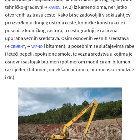
tehničko-građevni →
; sv. 2) iz kamenoloma, nerijetko
kamen
otvorenih uz trasu ceste. Kako bi se zadovoljili visoki zahtjevi
pri izvođenju donjeg ustroja ceste, kolničke konstrukcije i
posebice kolničkog zastora, u cestogradnji je raširena
uporaba veznih sredstava. Osim osnovnih veznih sredstava
(→
, →
i bitumen), u posebnim se slučajevima rabe
cement
vapno
i leteći pepeli, epoksidne smole, te vezna sredstva u kojima je
osnovni sastojak bitumen (polimerom modificirani bitumen,
razrijeđeni bitumen, omekšani bitumen, bitumenske emulzije
i dr.).