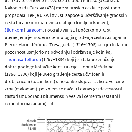
učinkovite cestovne mreže sežu u doba Rimskoga Carstva.
Nakon pada Carstva (476) mreža rimskih cesta je postupno
propadala. Tek je u XV. i XVI. st. započelo učvršćivanje gradskih
cesta tucanikom (batovima usitnjen lomljeni kamen),
šljunkom
i
taracom
. Potkraj XVIII. st. i početkom XIX. st.
utemeljena je moderna tehnologija građenja cesta zaslugama
Pierre-Marie-Jérômea Trésagueta (1716−1796) koji je dodatnu
pozornost usmjerio na odvodnju i održavanje kolnika,
Thomasa Telforda
(1757−1834) koji je istaknuo značenje
dobre podloge kolničke konstrukcije i Johna McAdama
(1756−1836) koji je uveo građenje cesta učvršćenih
drobljencem (tucanikom) u nekoliko slojeva različite veličine
zrna (makadam), po kojem se načelu i danas grade cestovni
zastori uz uporabu bitumenskih veziva i cementa (asfaltni i
cementni makadami), i dr.