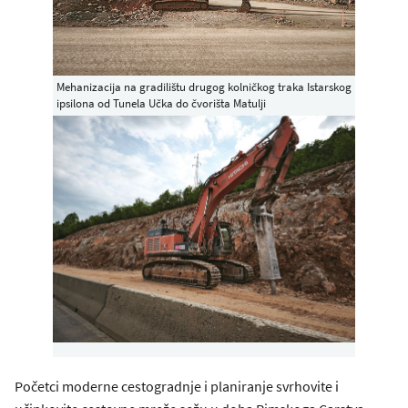
Mehanizacija na gradilištu drugog kolničkog traka Istarskog
ipsilona od Tunela Učka do čvorišta Matulji
Početci moderne cestogradnje i planiranje svrhovite i