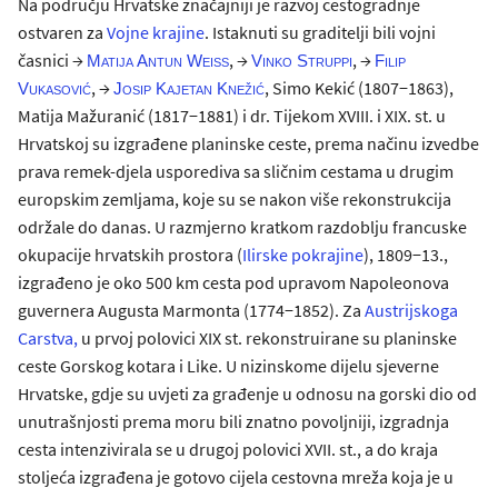
Na području Hrvatske značajniji je razvoj cestogradnje
ostvaren za
Vojne krajine
. Istaknuti su graditelji bili vojni
časnici →
, →
, →
Matija Antun Weiss
Vinko Struppi
Filip
, →
, Simo Kekić (1807−1863),
Vukasović
Josip Kajetan Knežić
Matija Mažuranić (1817−1881) i dr. Tijekom XVIII. i XIX. st. u
Hrvatskoj su izgrađene planinske ceste, prema načinu izvedbe
prava remek-djela usporediva sa sličnim cestama u drugim
europskim zemljama, koje su se nakon više rekonstrukcija
održale do danas. U razmjerno kratkom razdoblju francuske
okupacije hrvatskih prostora (
Ilirske pokrajine
), 1809−13.,
izgrađeno je oko 500 km cesta pod upravom Napoleonova
guvernera Augusta Marmonta (1774−1852). Za
Austrijskoga
Carstva,
u prvoj polovici XIX st. rekonstruirane su planinske
ceste Gorskog kotara i Like. U nizinskome dijelu sjeverne
Hrvatske, gdje su uvjeti za građenje u odnosu na gorski dio od
unutrašnjosti prema moru bili znatno povoljniji, izgradnja
cesta intenzivirala se u drugoj polovici XVII. st., a do kraja
stoljeća izgrađena je gotovo cijela cestovna mreža koja je u