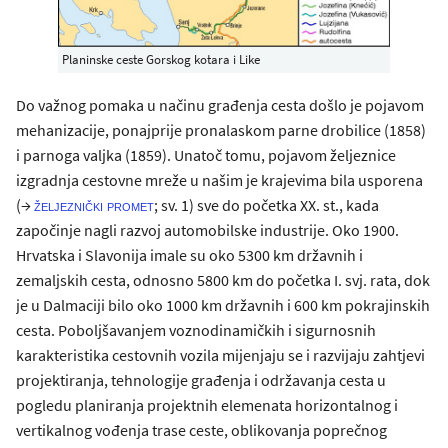
Planinske ceste Gorskog kotara i Like
Do važnog pomaka u načinu građenja cesta došlo je pojavom
mehanizacije, ponajprije pronalaskom parne drobilice (1858)
i parnoga valjka (1859). Unatoč tomu, pojavom željeznice
izgradnja cestovne mreže u našim je krajevima bila usporena
(→
; sv. 1) sve do početka XX. st., kada
željeznički promet
započinje nagli razvoj automobilske industrije. Oko 1900.
Hrvatska i Slavonija imale su oko 5300 km državnih i
zemaljskih cesta, odnosno 5800 km do početka I. svj. rata, dok
je u Dalmaciji bilo oko 1000 km državnih i 600 km pokrajinskih
cesta. Poboljšavanjem voznodinamičkih i sigurnosnih
karakteristika cestovnih vozila mijenjaju se i razvijaju zahtjevi
projektiranja, tehnologije građenja i održavanja cesta u
pogledu planiranja projektnih elemenata horizontalnog i
vertikalnog vođenja trase ceste, oblikovanja poprečnog