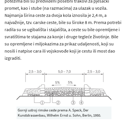
potezima bili su predviđeni posebni trakovi za pješački
promet, kao i stube (na razmacima) za ulazak u vozila.
Najmanja širina ceste za dvoja kola iznosila je 2,4 m, a
najvažnije, tzv. carske ceste, bile su široke 8 m. Prema potrebi
radila su se ugibališta i stajališta, a ceste su bile opremljene i
svratištima te stajama za konje i druge tegleće životinje. Bile
su opremljene i miljokazima za prikaz udaljenosti, koji su
nosili i natpise cara ili vojskovođe koji je cestu ili most dao
izgraditi.
Gornji ustroj rimske ceste prema A. Speck, Der
Kunststrassenbau, Wilhelm Ernst u. Sohn, Berlin, 1950.