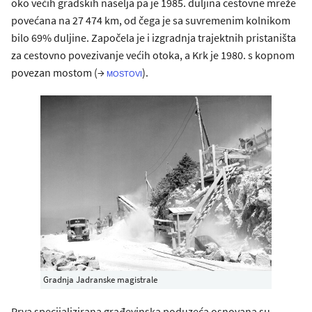
oko većih gradskih naselja pa je 1985. duljina cestovne mreže
povećana na 27 474 km, od čega je sa suvremenim kolnikom
bilo 69% duljine. Započela je i izgradnja trajektnih pristaništa
za cestovno povezivanje većih otoka, a Krk je 1980. s kopnom
povezan mostom (→
).
mostovi
Gradnja Jadranske magistrale
Prva specijalizirana građevinska poduzeća osnovana su