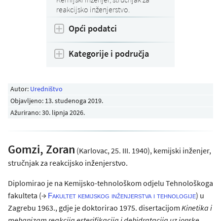
reakcijsko inženjerstvo.
Opći podatci
Kategorije i područja
Autor:
Uredništvo
Objavljeno:
13. studenoga 2019
.
Ažurirano: 30. lipnja 2026.
Gomzi, Zoran
(Karlovac, 25. III. 1940), kemijski inženjer,
stručnjak za reakcijsko inženjerstvo.
Diplomirao je na Kemijsko-tehnološkom odjelu Tehnološkoga
fakulteta (→
) u
Fakultet kemijskog inženjerstva i tehnologije
Zagrebu 1963., gdje je doktorirao 1975. disertacijom
Kinetika i
mehanizam reakcija esterifikacija i dehidratacija uz ionske