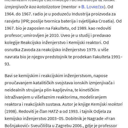
izmjenjivače kao katalizatore
(mentor →
). Od
B. Lovreček
1964. do 1967. radio je u poduzeću Industrija proizvoda za
rasvjetu (IPR; poslije tvornica baterija i svjetiljaka Croatia). Od
1967. bio je zaposlen na Fakultetu, od 1989. kao redoviti
profesor; umirovljen je 2010. Uveo je u studij i predavao
kolegije Reakcijsko inženjerstvo i Kemijski reaktori. Od
osnutka Zavoda za reakcijsko inženjerstvo 1979. u više
navrata bio je njegov predstojnik te prodekan Fakulteta 1991–
93.
Bavi se kemijskim i reakcijskim inženjerstvom,
napose
proučavanjem katalitičkih svojstava ionskih izmjenjivača i
neidealnih strujanja plin-kapljevina, te kinetičkim
istraživanjem u višefaznim reaktorima, modeliranjem
reaktora i reakcijskih sustava. Autor je knjige
Kemijski reaktori
(1998). Redoviti je član HATZ-a od 1993. i tajnik Odjela za
kemijsko inženjerstvo 2003–05. Dobitnik je Nagrade »Fran
Bošnjaković« Sveučilišta u Zagrebu 2006., gdje je professor