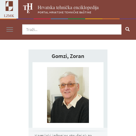
Hrvatska tehnička enciklopedija
portal hrvatske tehničke baštine
LZMK
Navigacija
Gomzi, Zoran
Kemijski inženjer, stručnjak za